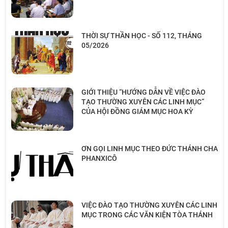
THỜI SỰ THẦN HỌC - SỐ 112, THÁNG
05/2026
GIỚI THIỆU “HƯỚNG DẪN VỀ VIỆC ĐÀO
TẠO THƯỜNG XUYÊN CÁC LINH MỤC”
CỦA HỘI ĐỒNG GIÁM MỤC HOA KỲ
ƠN GỌI LINH MỤC THEO ĐỨC THÁNH CHA
PHANXICÔ
VIỆC ĐÀO TẠO THƯỜNG XUYÊN CÁC LINH
MỤC TRONG CÁC VĂN KIỆN TÒA THÁNH