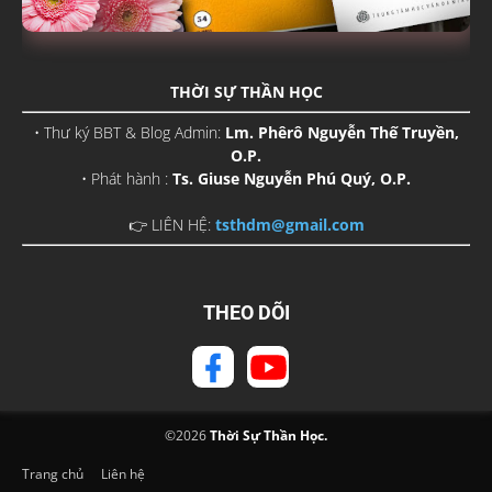
THỜI SỰ THẦN HỌC
• Thư ký BBT & Blog Admin:
Lm. Phêrô Nguyễn Thế Truyền,
O.P.
• Phát hành :
Ts. Giuse Nguyễn Phú Quý, O.P.
👉 LIÊN HỆ:
tsthdm@gmail.com
THEO DÕI
©
2026
Thời Sự Thần Học.
Trang chủ
Liên hệ