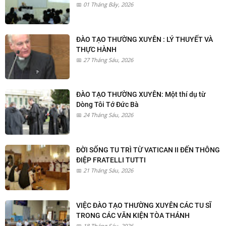
01 Tháng Bảy, 2026
ĐÀO TẠO THƯỜNG XUYÊN : LÝ THUYẾT VÀ
THỰC HÀNH
27 Tháng Sáu, 2026
ĐÀO TẠO THƯỜNG XUYÊN: Một thí dụ từ
Dòng Tôi Tớ Đức Bà
24 Tháng Sáu, 2026
ĐỜI SỐNG TU TRÌ TỪ VATICAN II ĐẾN THÔNG
ĐIỆP FRATELLI TUTTI
21 Tháng Sáu, 2026
VIỆC ĐÀO TẠO THƯỜNG XUYÊN CÁC TU SĨ
TRONG CÁC VĂN KIỆN TÒA THÁNH
18 Tháng Sáu, 2026