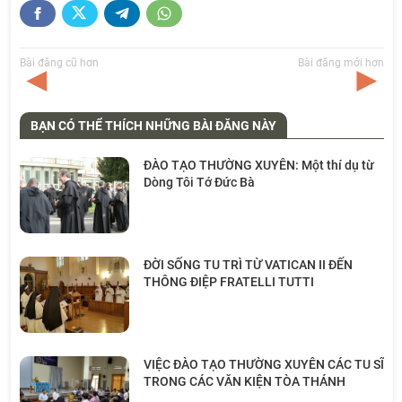
Bài đăng cũ hơn
Bài đăng mới hơn
BẠN CÓ THỂ THÍCH NHỮNG BÀI ĐĂNG NÀY
ĐÀO TẠO THƯỜNG XUYÊN: Một thí dụ từ
Dòng Tôi Tớ Đức Bà
ĐỜI SỐNG TU TRÌ TỪ VATICAN II ĐẾN
THÔNG ĐIỆP FRATELLI TUTTI
VIỆC ĐÀO TẠO THƯỜNG XUYÊN CÁC TU SĨ
TRONG CÁC VĂN KIỆN TÒA THÁNH