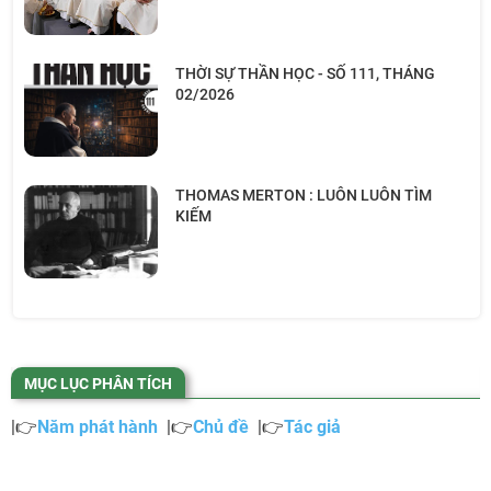
THỜI SỰ THẦN HỌC - SỐ 111, THÁNG
02/2026
THOMAS MERTON : LUÔN LUÔN TÌM
KIẾM
MỤC LỤC PHÂN TÍCH
|👉
Năm phát hành
|👉
Chủ đề
|👉
Tác giả