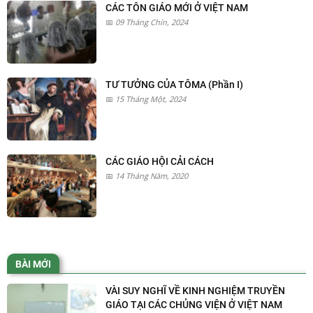
CÁC TÔN GIÁO MỚI Ở VIỆT NAM
09 Tháng Chín, 2024
TƯ TƯỞNG CỦA TÔMA (Phần I)
15 Tháng Một, 2024
CÁC GIÁO HỘI CẢI CÁCH
14 Tháng Năm, 2020
BÀI MỚI
VÀI SUY NGHĨ VỀ KINH NGHIỆM TRUYỀN
GIÁO TẠI CÁC CHỦNG VIỆN Ở VIỆT NAM