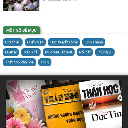
MỘT SỐ ĐỀ MỤC
Giới thiệu
Huấn giáo
Học thuyết Tôma
Kinh Thánh
Luân lý
Mạc khải
Mục vụ-Giáo luật
Nổi bật
Phụng vụ
Triết học-Văn hoá
Tín lý