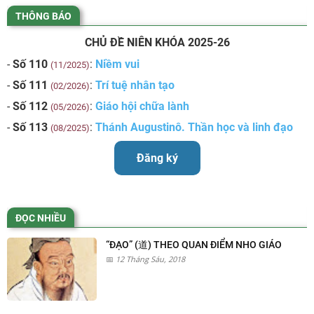
THÔNG BÁO
CHỦ ĐỀ NIÊN KHÓA 2025-26
-
Số 110
:
Niềm vui
(11/2025)
-
Số 111
:
Trí tuệ nhân tạo
(02/2026)
-
Số 112
:
Giáo hội chữa lành
(05/2026)
-
Số 113
:
Thánh Augustinô. Thần học và linh đạo
(08/2025)
Đăng ký
ĐỌC NHIỀU
“ĐẠO” (道) THEO QUAN ĐIỂM NHO GIÁO
12 Tháng Sáu, 2018