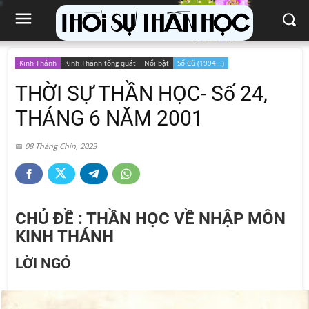
Kinh Thánh
Kinh Thánh tổng quát
Nổi bật
Số Cũ (1994...)
THỜI SỰ THẦN HỌC- Số 24,
THÁNG 6 NĂM 2001
08 Tháng Chín, 2023
CHỦ ĐỀ : THẦN HỌC VỀ NHẬP MÔN
KINH THÁNH
LỜI NGỎ