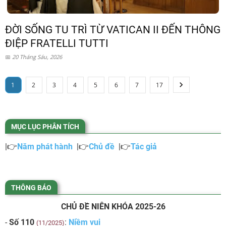
ĐỜI SỐNG TU TRÌ TỪ VATICAN II ĐẾN THÔNG
ĐIỆP FRATELLI TUTTI
20 Tháng Sáu, 2026
1
2
3
4
5
6
7
17
MỤC LỤC PHÂN TÍCH
|👉
Năm phát hành
|👉
Chủ đề
|👉
Tác giả
THÔNG BÁO
CHỦ ĐỀ NIÊN KHÓA 2025-26
-
Số 110
:
Niềm vui
(11/2025)