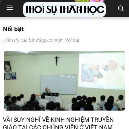
Nổi bật
Hiển thị các bài đăng có nhãn
Nổi bật
VÀI SUY NGHĨ VỀ KINH NGHIỆM TRUYỀN
GIÁO TẠI CÁC CHỦNG VIỆN Ở VIỆT NAM