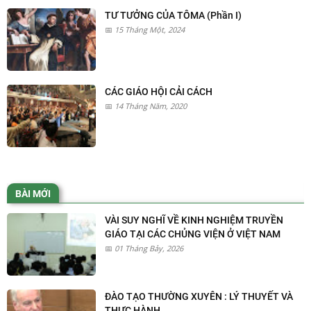
TƯ TƯỞNG CỦA TÔMA (Phần I)
15 Tháng Một, 2024
CÁC GIÁO HỘI CẢI CÁCH
14 Tháng Năm, 2020
BÀI MỚI
VÀI SUY NGHĨ VỀ KINH NGHIỆM TRUYỀN
GIÁO TẠI CÁC CHỦNG VIỆN Ở VIỆT NAM
01 Tháng Bảy, 2026
ĐÀO TẠO THƯỜNG XUYÊN : LÝ THUYẾT VÀ
THỰC HÀNH