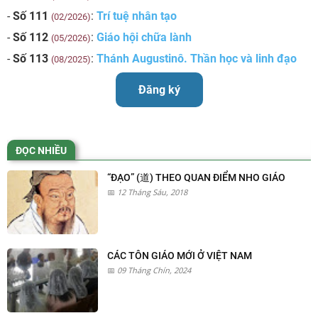
-
Số 111
:
Trí tuệ nhân tạo
(02/2026)
-
Số 112
:
Giáo hội chữa lành
(05/2026)
-
Số 113
:
Thánh Augustinô. Thần học và linh đạo
(08/2025)
Đăng ký
ĐỌC NHIỀU
“ĐẠO” (道) THEO QUAN ĐIỂM NHO GIÁO
12 Tháng Sáu, 2018
CÁC TÔN GIÁO MỚI Ở VIỆT NAM
09 Tháng Chín, 2024