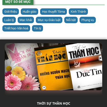
MỘT SỐ ĐỀ MỤC
Giới thiệu
Huấn giáo
Học thuyết Tôma
Kinh Thánh
Luân lý
Mạc khải
Mục vụ-Giáo luật
Nổi bật
Phụng vụ
Triết học-Văn hoá
Tín lý
THỜI SỰ THẦN HỌC