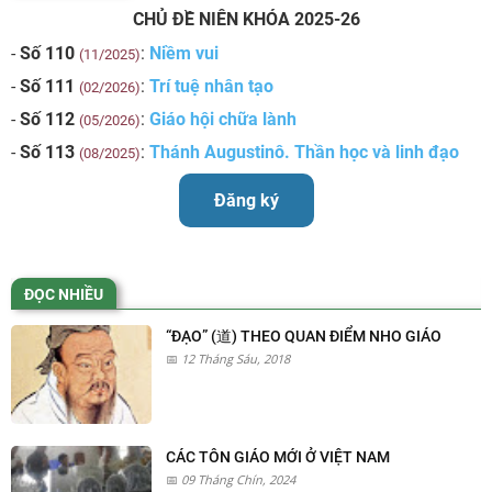
CHỦ ĐỀ NIÊN KHÓA 2025-26
-
Số 110
:
Niềm vui
(11/2025)
-
Số 111
:
Trí tuệ nhân tạo
(02/2026)
-
Số 112
:
Giáo hội chữa lành
(05/2026)
-
Số 113
:
Thánh Augustinô. Thần học và linh đạo
(08/2025)
Đăng ký
ĐỌC NHIỀU
“ĐẠO” (道) THEO QUAN ĐIỂM NHO GIÁO
12 Tháng Sáu, 2018
CÁC TÔN GIÁO MỚI Ở VIỆT NAM
09 Tháng Chín, 2024