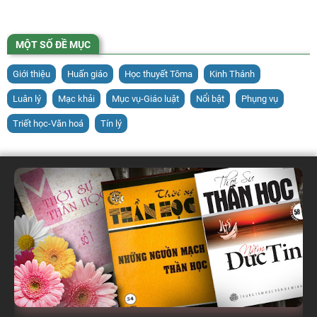
MỘT SỐ ĐỀ MỤC
Giới thiệu
Huấn giáo
Học thuyết Tôma
Kinh Thánh
Luân lý
Mạc khải
Mục vụ-Giáo luật
Nổi bật
Phụng vụ
Triết học-Văn hoá
Tín lý