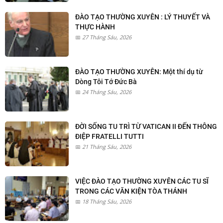
ĐÀO TẠO THƯỜNG XUYÊN : LÝ THUYẾT VÀ
THỰC HÀNH
27 Tháng Sáu, 2026
ĐÀO TẠO THƯỜNG XUYÊN: Một thí dụ từ
Dòng Tôi Tớ Đức Bà
24 Tháng Sáu, 2026
ĐỜI SỐNG TU TRÌ TỪ VATICAN II ĐẾN THÔNG
ĐIỆP FRATELLI TUTTI
21 Tháng Sáu, 2026
VIỆC ĐÀO TẠO THƯỜNG XUYÊN CÁC TU SĨ
TRONG CÁC VĂN KIỆN TÒA THÁNH
18 Tháng Sáu, 2026