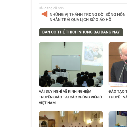
Bài đăng cũ hơn
NHỮNG VỊ THÁNH TRONG ĐỜI SỐNG HÔN
NHÂN TRẢI QUA LỊCH SỬ GIÁO HỘI
BẠN CÓ THỂ THÍCH NHỮNG BÀI ĐĂNG NÀY
VÀI SUY NGHĨ VỀ KINH NGHIỆM
ĐÀO TẠO T
TRUYỀN GIÁO TẠI CÁC CHỦNG VIỆN Ở
THUYẾT V
VIỆT NAM