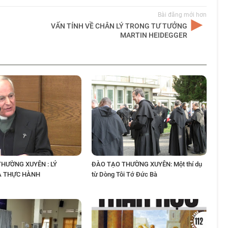
Bài đăng mới hơn
VẤN TÍNH VỀ CHÂN LÝ TRONG TƯ TƯỞNG
MARTIN HEIDEGGER
HƯỜNG XUYÊN : LÝ
ĐÀO TẠO THƯỜNG XUYÊN: Một thí dụ
À THỰC HÀNH
từ Dòng Tôi Tớ Đức Bà