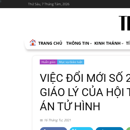
Thứ Sáu, 7 Tháng Tám, 2026
TRANG CHỦ
THÔNG TIN
KINH THÁNH
T
Huấn giáo
Mục vụ-Giáo luật
VIỆC ĐỔI MỚI SỐ
GIÁO LÝ CỦA HỘI
ÁN TỬ HÌNH
16 Tháng Tư, 2021