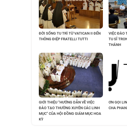
ĐỜI SỐNG TU TRÌ TỪ VATICAN II ĐẾN
VIỆC ĐÀO
THÔNG ĐIỆP FRATELLI TUTTI
TU SĨ TRO
THÁNH
GIỚI THIỆU “HƯỚNG DẪN VỀ VIỆC
ƠN GỌI LI
ĐÀO TẠO THƯỜNG XUYÊN CÁC LINH
CHA PHAN
MỤC” CỦA HỘI ĐỒNG GIÁM MỤC HOA
KỲ