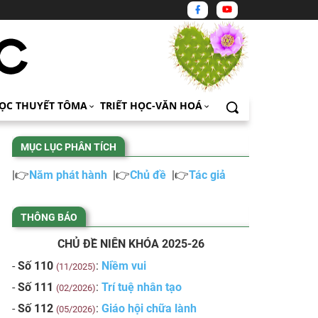
ỌC THUYẾT TÔMA
TRIẾT HỌC-VĂN HOÁ
MỤC LỤC PHÂN TÍCH
|👉
Năm phát hành
|👉
Chủ đề
|👉
Tác giả
THÔNG BÁO
CHỦ ĐỀ NIÊN KHÓA 2025-26
-
Số 110
:
Niềm vui
(11/2025)
-
Số 111
:
Trí tuệ nhân tạo
(02/2026)
-
Số 112
:
Giáo hội chữa lành
(05/2026)