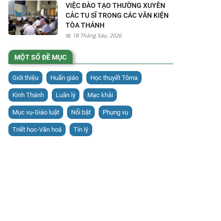
VIỆC ĐÀO TẠO THƯỜNG XUYÊN
CÁC TU SĨ TRONG CÁC VĂN KIỆN
TÒA THÁNH
18 Tháng Sáu, 2026
MỘT SỐ ĐỀ MỤC
Giới thiệu
Huấn giáo
Học thuyết Tôma
Kinh Thánh
Luân lý
Mạc khải
Mục vụ-Giáo luật
Nổi bật
Phụng vụ
Triết học-Văn hoá
Tín lý