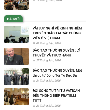
BÀI MỚI
VÀI SUY NGHĨ VỀ KINH NGHIỆM
TRUYỀN GIÁO TẠI CÁC CHỦNG
VIỆN Ở VIỆT NAM
01 Tháng Bảy, 2026
ĐÀO TẠO THƯỜNG XUYÊN : LÝ
THUYẾT VÀ THỰC HÀNH
27 Tháng Sáu, 2026
ĐÀO TẠO THƯỜNG XUYÊN: Một
thí dụ từ Dòng Tôi Tớ Đức Bà
24 Tháng Sáu, 2026
ĐỜI SỐNG TU TRÌ TỪ VATICAN II
ĐẾN THÔNG ĐIỆP FRATELLI
TUTTI
21 Tháng Sáu, 2026