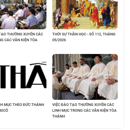
 TẠO THƯỜNG XUYÊN CÁC
THỜI SỰ THẦN HỌC - SỐ 112, THÁNG
NG CÁC VĂN KIỆN TÒA
05/2026
NH MỤC THEO ĐỨC THÁNH
VIỆC ĐÀO TẠO THƯỜNG XUYÊN CÁC
XICÔ
LINH MỤC TRONG CÁC VĂN KIỆN TÒA
THÁNH