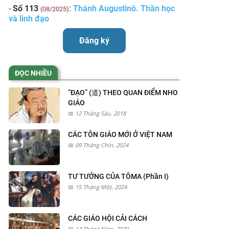
-
Số 113
:
Thánh Augustinô. Thần học
(08/2025)
và linh đạo
Đăng ký
ĐỌC NHIỀU
“ĐẠO” (道) THEO QUAN ĐIỂM NHO
GIÁO
12 Tháng Sáu, 2018
CÁC TÔN GIÁO MỚI Ở VIỆT NAM
09 Tháng Chín, 2024
TƯ TƯỞNG CỦA TÔMA (Phần I)
15 Tháng Một, 2024
CÁC GIÁO HỘI CẢI CÁCH
14 Tháng Năm, 2020