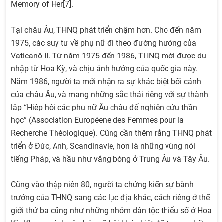
Memory of Her[7].
Tại châu Âu, THNQ phát triển chậm hơn. Cho đến năm
1975, các suy tư về phụ nữ đi theo đường hướng của
Vaticanô II. Từ năm 1975 đến 1986, THNQ mới được du
nhập từ Hoa Kỳ, và chịu ảnh hưởng của quốc gia này.
Năm 1986, người ta mới nhận ra sự khác biệt bối cảnh
của châu Âu, và mang những sắc thái riêng với sự thành
lập “Hiệp hội các phụ nữ Âu châu để nghiên cứu thần
học” (Association Européene des Femmes pour la
Recherche Théologique). Cũng cần thêm rằng THNQ phát
triển ở Đức, Anh, Scandinavie, hơn là những vùng nói
tiếng Pháp, và hầu như vắng bóng ở Trung Âu và Tây Âu.
Cũng vào thập niên 80, người ta chứng kiến sự bành
trướng của THNQ sang các lục địa khác, cách riêng ở thế
giới thứ ba cũng như những nhóm dân tộc thiểu số ở Hoa