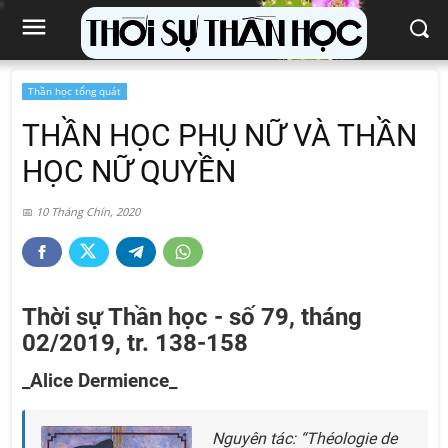
Thần học tổng quát
THẦN HỌC PHỤ NỮ VÀ THẦN
HỌC NỮ QUYỀN
10 Tháng Chín, 2020
Thời sự Thần học - số 79, tháng
02/2019, tr. 138-158
_Alice Dermience_
Nguyên tác: “Théologie de