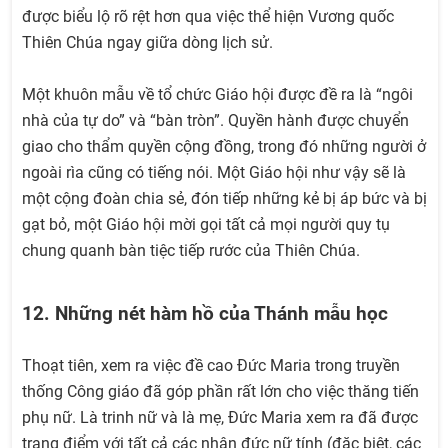
được biểu lộ rõ rệt hơn qua việc thể hiện Vương quốc
Thiên Chúa ngay giữa dòng lịch sử.
Một khuôn mẫu về tổ chức Giáo hội được đề ra là “ngôi
nhà của tự do” và “bàn tròn”. Quyền hành được chuyển
giao cho thẩm quyền cộng đồng, trong đó những người ở
ngoài rìa cũng có tiếng nói. Một Giáo hội như vậy sẽ là
một cộng đoàn chia sẻ, đón tiếp những kẻ bị áp bức và bị
gạt bỏ, một Giáo hội mời gọi tất cả mọi người quy tụ
chung quanh bàn tiệc tiếp rước của Thiên Chúa.
12. Những nét hàm hồ của Thánh mẫu học
Thoạt tiên, xem ra việc đề cao Đức Maria trong truyền
thống Công giáo đã góp phần rất lớn cho việc thăng tiến
phụ nữ. Là trinh nữ và là mẹ, Đức Maria xem ra đã được
trang điểm với tất cả các nhân đức nữ tính (đặc biệt, các