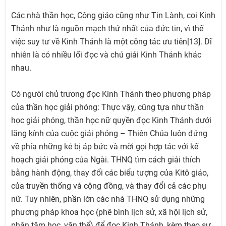
Các nhà thần học, Công giáo cũng như Tin Lành, coi Kinh
Thánh như là nguồn mạch thứ nhất của đức tin, vì thế
việc suy tư về Kinh Thánh là một công tác ưu tiên[13]. Dĩ
nhiên là có nhiều lối đọc và chú giải Kinh Thánh khác
nhau.
Có người chủ trương đọc Kinh Thánh theo phương pháp
của thần học giải phóng: Thực vậy, cũng tựa như thần
học giải phóng, thần học nữ quyền đọc Kinh Thánh dưới
lăng kính của cuộc giải phóng – Thiên Chúa luôn đứng
về phía những kẻ bị áp bức và mời gọi hợp tác với kế
hoạch giải phóng của Ngài. THNQ tìm cách giải thích
bằng hành động, thay đổi các biểu tượng của Kitô giáo,
của truyền thống và cộng đồng, và thay đổi cả các phụ
nữ. Tuy nhiên, phần lớn các nhà THNQ sử dụng những
phương pháp khoa học (phê bình lịch sử, xã hội lịch sử,
phân tâm học, văn thể) để đọc Kinh Thánh, kèm theo sự