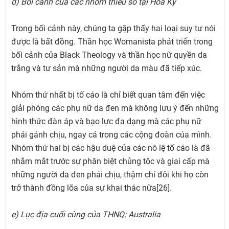
d) Bối cảnh của các nhóm thiểu số tại Hoa Kỳ
Trong bối cảnh này, chúng ta gặp thấy hai loại suy tư nói
được là bất đồng. Thần học Womanista phát triển trong
bối cảnh của Black Theology và thần học nữ quyền da
trắng và tư sản mà những người da màu đã tiếp xúc.
Nhóm thứ nhất bị tố cáo là chỉ biết quan tâm đến việc
giải phóng các phụ nữ da đen mà không lưu ý đến những
hình thức đàn áp và bạo lực đa dạng mà các phụ nữ
phải gánh chịu, ngay cả trong các cộng đoàn của mình.
Nhóm thứ hai bị các hậu duệ của các nô lệ tố cáo là đã
nhắm mắt trước sự phân biệt chủng tộc và giai cấp mà
những người da đen phải chịu, thậm chí đôi khi họ còn
trở thành đồng lõa của sự khai thác nữa[26].
e) Lục địa cuối cùng của THNQ: Australia