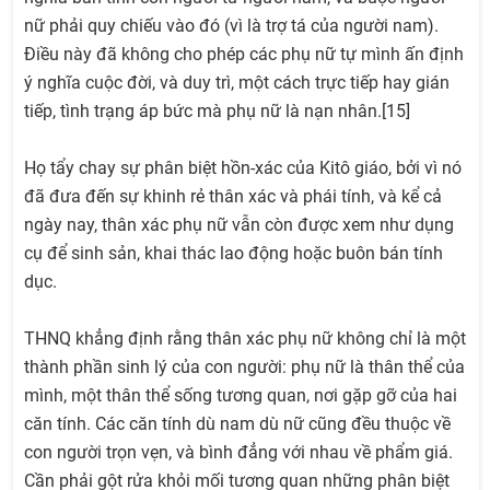
nữ phải quy chiếu vào đó (vì là trợ tá của người nam).
Điều này đã không cho phép các phụ nữ tự mình ấn định
ý nghĩa cuộc đời, và duy trì, một cách trực tiếp hay gián
tiếp, tình trạng áp bức mà phụ nữ là nạn nhân.[15]
Họ tẩy chay sự phân biệt hồn-xác của Kitô giáo, bởi vì nó
đã đưa đến sự khinh rẻ thân xác và phái tính, và kể cả
ngày nay, thân xác phụ nữ vẫn còn được xem như dụng
cụ để sinh sản, khai thác lao động hoặc buôn bán tính
dục.
THNQ khẳng định rằng thân xác phụ nữ không chỉ là một
thành phần sinh lý của con người: phụ nữ là thân thể của
mình, một thân thể sống tương quan, nơi gặp gỡ của hai
căn tính. Các căn tính dù nam dù nữ cũng đều thuộc về
con người trọn vẹn, và bình đẳng với nhau về phẩm giá.
Cần phải gột rửa khỏi mối tương quan những phân biệt