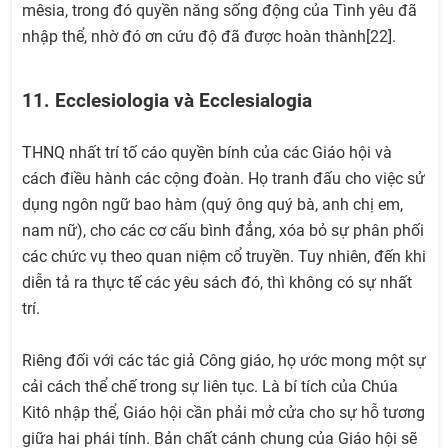
mêsia, trong đó quyền năng sống động của Tình yêu đã
nhập thể, nhờ đó ơn cứu độ đã được hoàn thành[22].
11. Ecclesiologia và Ecclesialogia
THNQ nhất trí tố cáo quyền bính của các Giáo hội và
cách điều hành các cộng đoàn. Họ tranh đấu cho việc sử
dụng ngôn ngữ bao hàm (quý ông quý bà, anh chị em,
nam nữ), cho các cơ cấu bình đẳng, xóa bỏ sự phân phối
các chức vụ theo quan niệm cổ truyền. Tuy nhiên, đến khi
diễn tả ra thực tế các yêu sách đó, thì không có sự nhất
trí.
Riêng đối với các tác giả Công giáo, họ ước mong một sự
cải cách thể chế trong sự liên tục. Là bí tích của Chúa
Kitô nhập thể, Giáo hội cần phải mở cửa cho sự hỗ tương
giữa hai phái tính. Bản chất cánh chung của Giáo hội sẽ