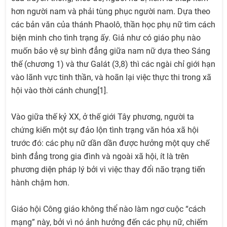
hơn người nam và phải tùng phục người nam. Dựa theo
các bản văn của thánh Phaolô, thần học phụ nữ tìm cách
biện minh cho tình trạng ấy. Giả như có giáo phụ nào
muốn bảo vệ sự bình đẳng giữa nam nữ dựa theo Sáng
thế (chương 1) và thư Galát (3,8) thì các ngài chỉ giới hạn
vào lãnh vực tinh thần, và hoãn lại việc thực thi trong xã
hội vào thời cánh chung[1].
Vào giữa thế kỷ XX, ở thế giới Tây phương, người ta
chứng kiến một sự đảo lộn tình trạng văn hóa xã hội
trước đó: các phụ nữ dần dần được hưởng một quy chế
bình đẳng trong gia đình và ngoài xã hội, ít là trên
phương diện pháp lý bởi vì việc thay đổi não trạng tiến
hành chậm hơn.
Giáo hội Công giáo không thể nào làm ngơ cuộc “cách
mạng” này, bởi vì nó ảnh hưởng đến các phụ nữ, chiếm