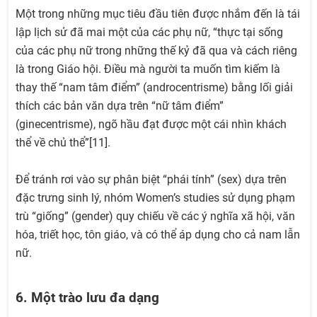
Một trong những mục tiêu đầu tiên được nhắm đến là tái
lập lịch sử đã mai một của các phụ nữ, “thực tại sống
của các phụ nữ trong những thế kỷ đã qua và cách riêng
là trong Giáo hội. Điều mà người ta muốn tìm kiếm là
thay thế “nam tâm điểm” (androcentrisme) bằng lối giải
thích các bản văn dựa trên “nữ tâm điểm”
(ginecentrisme), ngõ hầu đạt được một cái nhìn khách
thể về chủ thể”[11].
Để tránh rơi vào sự phân biệt “phái tính” (sex) dựa trên
đặc trưng sinh lý, nhóm Women’s studies sử dụng phạm
trù “giống” (gender) quy chiếu về các ý nghĩa xã hội, văn
hóa, triết học, tôn giáo, và có thể áp dụng cho cả nam lẫn
nữ.
6. Một trào lưu đa dạng