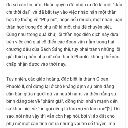
đa số các tín hữu. Huấn quyền đã nhận ra đó là một “dấu
chỉ thời đại”, và đã bắt tay vào việc nhào nặn một thần
học hệ thống về “Phụ nữ”, hoặc nếu muốn, một nhân luận
thần học trong đó phụ nữ là một chủ đề chuyên biệt.
Cũng như trong quá khứ, lối thần học diễn dịch này dựa
trên việc chú giải cổ điển các đoạn văn nằm trong hai
chương đầu của Sách Sáng thế, tuy phải tránh những lối
giải thích phản-phụ-nữ của thánh Phaolô, không thể nào
chấp nhận được vào thời nay.
Tuy nhiên, các giáo hoàng, đặc biệt là thánh Gioan
Phaolô II, chỉ dừng lại ở chỗ khẳng định sự bình đẳng
căn bản giữa người nữ và người nam, và thêm rằng sự
bình đẳng xét về “phẩm giá”, đồng thời nhấn mạnh đến
sự khác biệt về “ơn gọi riêng là làm vợ và làm mẹ”[2]. Dù
sao, nói như vậy thì vẫn còn hẹp hòi, bởi vì áp đặt cho
phụ nữ một căn tính rút ra những vai trò cổ truyền, mà