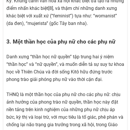
Kỳ. Khung cảnh văn hóa xã hội khác biệt đã tạo ra những
điểm nhấn khác biệt[8], và thậm chí những danh xưng
khác biệt với xuất xứ (“feminist”) tựa như: “womanist”
(da đen), “mujerista” (gốc Tây ban nha).
3. Một thần học của phụ nữ cho các phụ nữ
Danh xưng “thần học nữ quyền” tập trung hai ý niệm
“thần học” và “nữ quyền”, và muốn diễn tả sự suy tư khoa
học về Thiên Chúa và đời sống Kitô hữu đứng trước
phong trào giải phóng phụ nữ vào thời cận đại.
THNQ là một thần học của phụ nữ cho các phụ nữ: chịu
ảnh hưởng của phong trào nữ quyền, thần học này đặt
nền tảng trên kinh nghiệm của những phụ nữ chịu áp
bức, kỳ thị và loại trừ, với mục tiêu là tố giác, phê phán và
chống lại não trạng gia trưởng trong xã hội, trong Giáo