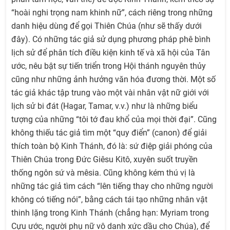
“hoài nghi trọng nam khinh nữ”, cách riêng trong những
danh hiệu dùng để gọi Thiên Chúa (như sẽ thấy dưới
đây). Có những tác giả sử dụng phương pháp phê bình
lịch sử để phân tích điều kiện kinh tế và xã hội của Tân
ước, nêu bật sự tiến triển trong Hội thánh nguyên thủy
cũng như những ảnh hưởng văn hóa đương thời. Một số
tác giả khác tập trung vào một vài nhân vật nữ giới với
lịch sử bi đát (Hagar, Tamar, v.v.) như là những biểu
tượng của những “tôi tớ đau khổ của mọi thời đại”. Cũng
không thiếu tác giả tìm một “quy điển” (canon) để giải
thích toàn bộ Kinh Thánh, đó là: sứ điệp giải phóng của
Thiên Chúa trong Đức Giêsu Kitô, xuyên suốt truyền
thống ngôn sứ và mêsia. Cũng không kém thú vị là
những tác giả tìm cách “lên tiếng thay cho những người
không có tiếng nói”, bằng cách tái tạo những nhân vật
thinh lặng trong Kinh Thánh (chẳng hạn: Myriam trong
Cựu ước, người phụ nữ vô danh xức dầu cho Chúa), để