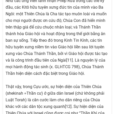
Như các ứng viên lãnh nhận Phép Rửa trong các thế kỷ
đầu, các Kitô hữu tuyên xưng đức tin của mình vào Ba
Ngôi: một Thiên Chúa là Cha tác tạo muôn loài và muốn
cho mọi người được ơn cứu độ; Chúa Con đã hiến mình
trên thập giá để cứu chuộc nhân loại; và Thánh Thần
thánh hóa Giáo hội và hoạt động trong thế giới bằng ân
ban sự sống. Tiếp theo đó trong Kinh Tin Kính, các tín
hữu tuyên xưng niềm tin vào Giáo hội liền sau lời tuyên
xưng vào Chúa Thánh Thần, bởi vì Giáo hội được tác tạo
và là công trình đầu tiên của Ngài[11]. Là nguyên lý của
mọi hành động tác sinh (x. GLHTCG 798), Chúa Thánh
Thần hiện diện cách đặc biệt trong Giáo hội.
Thật vậy, trong Cựu ước, sự hiện diện của Thiên Chúa
(shekinah =Thần cư) ở giữa dân Israel (chứ không phải
Luật Torah) là căn cước làm cho dân riêng của Chúa
khác với các dân tộc xung quanh[12]. Sự hiện diện của
Thiên Chúa với Israel cũng được coi như “Thần Khí của