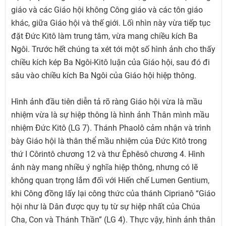
giáo và các Giáo hội không Công giáo và các tôn giáo
khác, giữa Giáo hội và thế giới. Lối nhìn này vừa tiếp tục
đặt Đức Kitô làm trung tâm, vừa mang chiều kích Ba
Ngôi. Trước hết chúng ta xét tới một số hình ảnh cho thấy
chiều kích kép Ba Ngôi-Kitô luận của Giáo hội, sau đó đi
sâu vào chiều kích Ba Ngôi của Giáo hội hiệp thông.
Hình ảnh đầu tiên diễn tả rõ ràng Giáo hội vừa là mầu
nhiệm vừa là sự hiệp thông là hình ảnh Thân mình mầu
nhiệm Đức Kitô (LG 7). Thánh Phaolô cảm nhận và trình
bày Giáo hội là thân thể mầu nhiệm của Đức Kitô trong
thứ I Côrintô chương 12 và thư Êphêsô chương 4. Hình
ảnh này mang nhiều ý nghĩa hiệp thông, nhưng có lẽ
không quan trọng lắm đối với Hiến chế Lumen Gentium,
khi Công đồng lấy lại công thức của thánh Ciprianô “Giáo
hội như là Dân được quy tụ từ sự hiệp nhất của Chúa
Cha, Con và Thánh Thần” (LG 4). Thực vậy, hình ảnh thân