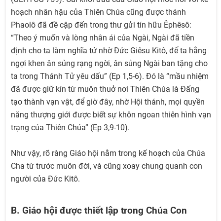
hoạch nhân hậu của Thiên Chúa cũng được thánh
Phaolô đã đề cập đến trong thư gửi tín hữu Êphêsô:
“Theo ý muốn và lòng nhân ái của Ngài, Ngài đã tiền
định cho ta làm nghĩa tử nhờ Ðức Giêsu Kitô, để ta hằng
ngợi khen ân sủng rạng ngời, ân sủng Ngài ban tặng cho
ta trong Thánh Tử yêu dấu” (Ep 1,5-6). Đó là “mầu nhiệm
đã được giữ kín từ muôn thuở nơi Thiên Chúa là Ðấng
tạo thành vạn vật, để giờ đây, nhờ Hội thánh, mọi quyền
năng thượng giới được biết sự khôn ngoan thiên hình vạn
trạng của Thiên Chúa” (Ep 3,9-10).
Như vậy, rõ ràng Giáo hội nằm trong kế hoạch của Chúa
Cha từ trước muôn đời, và cũng xoay chung quanh con
người của Đức Kitô.
B. Giáo hội được thiết lập trong Chúa Con