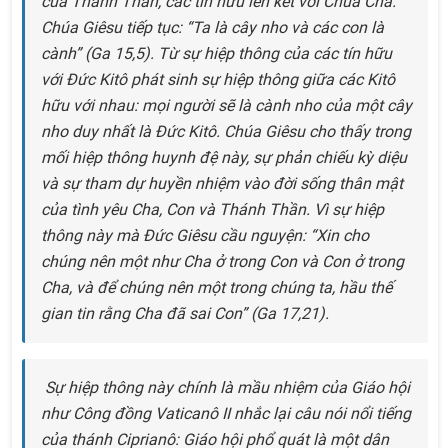
của Thánh Thần, các tín hữu lên kết với Chúa Cha.
Chúa Giêsu tiếp tục: “Ta là cây nho và các con là
cành” (Ga 15,5). Từ sự hiệp thông của các tín hữu
với Đức Kitô phát sinh sự hiệp thông giữa các Kitô
hữu với nhau: mọi người sẽ là cành nho của một cây
nho duy nhất là Đức Kitô. Chúa Giêsu cho thấy trong
mối hiệp thông huynh đệ này, sự phản chiếu kỳ diệu
và sự tham dự huyền nhiệm vào đời sống thân mật
của tình yêu Cha, Con và Thánh Thần. Vì sự hiệp
thông này mà Đức Giêsu cầu nguyện: “Xin cho
chúng nên một như Cha ở trong Con và Con ở trong
Cha, và để chúng nên một trong chúng ta, hầu thế
gian tin rằng Cha đã sai Con” (Ga 17,21).
Sự hiệp thông này chính là mầu nhiệm của Giáo hội
như Công đồng Vaticanô II nhắc lại câu nói nổi tiếng
của thánh Ciprianô: Giáo hội phổ quát là một dân