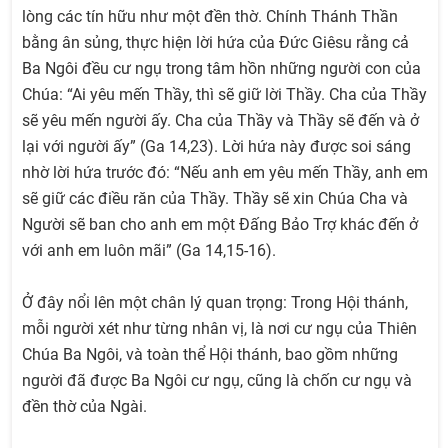
lòng các tín hữu như một đền thờ. Chính Thánh Thần
bằng ân sủng, thực hiện lời hứa của Đức Giêsu rằng cả
Ba Ngôi đều cư ngụ trong tâm hồn những người con của
Chúa: “Ai yêu mến Thầy, thì sẽ giữ lời Thầy. Cha của Thầy
sẽ yêu mến người ấy. Cha của Thầy và Thầy sẽ đến và ở
lại với người ấy” (Ga 14,23). Lời hứa này được soi sáng
nhờ lời hứa trước đó: “Nếu anh em yêu mến Thầy, anh em
sẽ giữ các điều răn của Thầy. Thầy sẽ xin Chúa Cha và
Người sẽ ban cho anh em một Ðấng Bảo Trợ khác đến ở
với anh em luôn mãi” (Ga 14,15-16).
Ở đây nổi lên một chân lý quan trọng: Trong Hội thánh,
mỗi người xét như từng nhân vị, là nơi cư ngụ của Thiên
Chúa Ba Ngôi, và toàn thể Hội thánh, bao gồm những
người đã được Ba Ngôi cư ngụ, cũng là chốn cư ngụ và
đền thờ của Ngài.