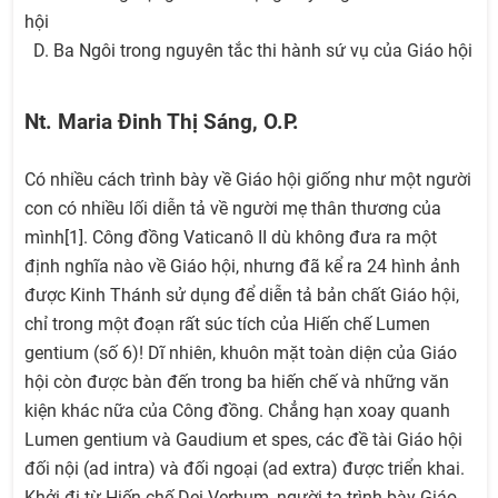
hội
D. Ba Ngôi trong nguyên tắc thi hành sứ vụ của Giáo hội
Nt. Maria Đinh Thị Sáng, O.P.
Có nhiều cách trình bày về Giáo hội giống như một người
con có nhiều lối diễn tả về người mẹ thân thương của
mình[1]. Công đồng Vaticanô II dù không đưa ra một
định nghĩa nào về Giáo hội, nhưng đã kể ra 24 hình ảnh
được Kinh Thánh sử dụng để diễn tả bản chất Giáo hội,
chỉ trong một đoạn rất súc tích của Hiến chế Lumen
gentium (số 6)! Dĩ nhiên, khuôn mặt toàn diện của Giáo
hội còn được bàn đến trong ba hiến chế và những văn
kiện khác nữa của Công đồng. Chẳng hạn xoay quanh
Lumen gentium và Gaudium et spes, các đề tài Giáo hội
đối nội (ad intra) và đối ngoại (ad extra) được triển khai.
Khởi đi từ Hiến chế Dei Verbum, người ta trình bày Giáo