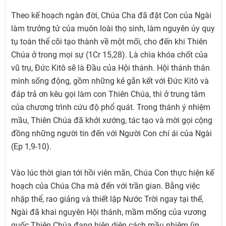
Theo kế hoạch ngàn đời, Chúa Cha đã đặt Con của Ngài
làm trưởng tử của muôn loài thọ sinh, làm nguyên ủy quy
tụ toàn thể cõi tạo thành về một mối, cho đến khi Thiên
Chúa ở trong mọi sự (1Cr 15,28). Là chìa khóa chốt của
vũ trụ, Đức Kitô sẽ là Đầu của Hội thánh. Hội thánh thân
mình sống động, gồm những kẻ gắn kết với Đức Kitô và
đáp trả ơn kêu gọi làm con Thiên Chúa, thì ở trung tâm
của chương trình cứu độ phổ quát. Trong thánh ý nhiệm
mầu, Thiên Chúa đã khởi xướng, tác tạo và mời gọi cộng
đồng những người tin đến với Người Con chí ái của Ngài
(Ep 1,9-10).
Vào lúc thời gian tới hồi viên mãn, Chúa Con thực hiện kế
hoạch của Chúa Cha mà đến với trần gian. Bằng việc
nhập thể, rao giảng và thiết lập Nước Trời ngay tại thế,
Ngài đã khai nguyên Hội thánh, mầm mống của vương
quốc Thiên Chúa đang hiện diện cách mầu nhiệm (in