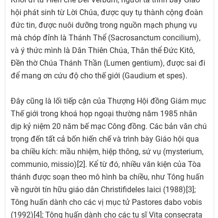
hội phát sinh từ Lời Chúa, được quy tụ thành cộng đoàn
đức tin, được nuôi dưỡng trong nguồn mạch phụng vụ
mà chóp đỉnh là Thánh Thể (Sacrosanctum concilium),
và ý thức mình là Dân Thiên Chúa, Thân thể Đức Kitô,
Đền thờ Chúa Thánh Thần (Lumen gentium), được sai đi
để mang ơn cứu độ cho thế giới (Gaudium et spes).
Đây cũng là lối tiếp cận của Thượng Hội đồng Giám mục
Thế giới trong khoá họp ngoại thường năm 1985 nhân
dịp kỷ niệm 20 năm bế mạc Công đồng. Các bản văn chú
trọng đến tất cả bốn hiến chế và trình bày Giáo hội qua
ba chiều kích: mầu nhiệm, hiệp thông, sứ vụ (mysterium,
communio, missio)[2]. Kể từ đó, nhiều văn kiện của Tòa
thánh được soạn theo mô hình ba chiều, như Tông huấn
về người tín hữu giáo dân Christifideles laici (1988)[3];
Tông huấn dành cho các vị mục tử Pastores dabo vobis
(1992)[4]; Tông huấn dành cho các tu sĩ Vita consecrata