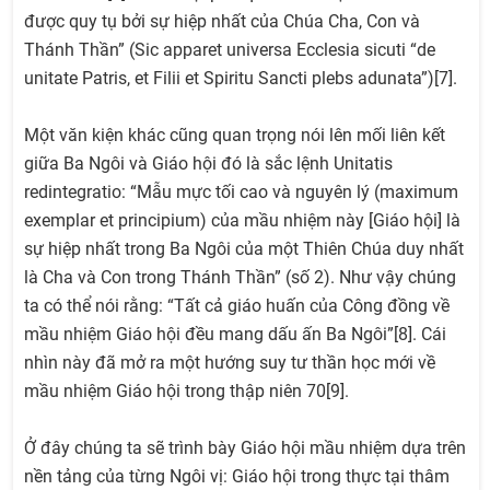
được quy tụ bởi sự hiệp nhất của Chúa Cha, Con và
Thánh Thần” (Sic apparet universa Ecclesia sicuti “de
unitate Patris, et Filii et Spiritu Sancti plebs adunata”)[7].
Một văn kiện khác cũng quan trọng nói lên mối liên kết
giữa Ba Ngôi và Giáo hội đó là sắc lệnh Unitatis
redintegratio: “Mẫu mực tối cao và nguyên lý (maximum
exemplar et principium) của mầu nhiệm này [Giáo hội] là
sự hiệp nhất trong Ba Ngôi của một Thiên Chúa duy nhất
là Cha và Con trong Thánh Thần” (số 2). Như vậy chúng
ta có thể nói rằng: “Tất cả giáo huấn của Công đồng về
mầu nhiệm Giáo hội đều mang dấu ấn Ba Ngôi”[8]. Cái
nhìn này đã mở ra một hướng suy tư thần học mới về
mầu nhiệm Giáo hội trong thập niên 70[9].
Ở đây chúng ta sẽ trình bày Giáo hội mầu nhiệm dựa trên
nền tảng của từng Ngôi vị: Giáo hội trong thực tại thâm