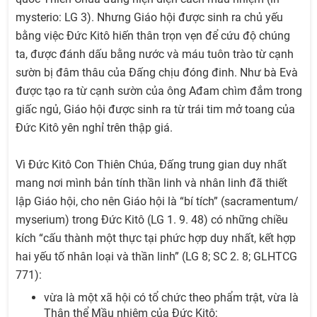
mysterio: LG 3). Nhưng Giáo hội được sinh ra chủ yếu
bằng việc Đức Kitô hiến thân trọn vẹn để cứu độ chúng
ta, được đánh dấu bằng nước và máu tuôn trào từ cạnh
sườn bị đâm thâu của Đấng chịu đóng đinh. Như bà Evà
được tạo ra từ cạnh sườn của ông Ađam chìm đắm trong
giấc ngủ, Giáo hội được sinh ra từ trái tim mở toang của
Đức Kitô yên nghỉ trên thập giá.
Vì Đức Kitô Con Thiên Chúa, Đấng trung gian duy nhất
mang nơi mình bản tính thần linh và nhân linh đã thiết
lập Giáo hội, cho nên Giáo hội là “bí tích” (sacramentum/
myserium) trong Đức Kitô (LG 1. 9. 48) có những chiều
kích “cấu thành một thực tại phức hợp duy nhất, kết hợp
hai yếu tố nhân loại và thần linh” (LG 8; SC 2. 8; GLHTCG
771):
vừa là một xã hội có tổ chức theo phẩm trật, vừa là
Thân thể Mầu nhiệm của Đức Kitô;