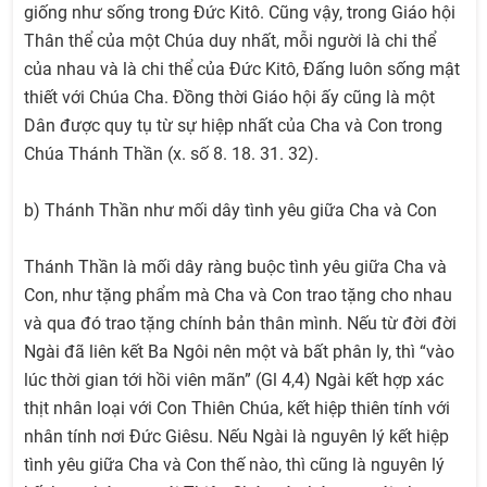
giống như sống trong Đức Kitô. Cũng vậy, trong Giáo hội
Thân thể của một Chúa duy nhất, mỗi người là chi thể
của nhau và là chi thể của Đức Kitô, Đấng luôn sống mật
thiết với Chúa Cha. Đồng thời Giáo hội ấy cũng là một
Dân được quy tụ từ sự hiệp nhất của Cha và Con trong
Chúa Thánh Thần (x. số 8. 18. 31. 32).
b) Thánh Thần như mối dây tình yêu giữa Cha và Con
Thánh Thần là mối dây ràng buộc tình yêu giữa Cha và
Con, như tặng phẩm mà Cha và Con trao tặng cho nhau
và qua đó trao tặng chính bản thân mình. Nếu từ đời đời
Ngài đã liên kết Ba Ngôi nên một và bất phân ly, thì “vào
lúc thời gian tới hồi viên mãn” (Gl 4,4) Ngài kết hợp xác
thịt nhân loại với Con Thiên Chúa, kết hiệp thiên tính với
nhân tính nơi Đức Giêsu. Nếu Ngài là nguyên lý kết hiệp
tình yêu giữa Cha và Con thế nào, thì cũng là nguyên lý