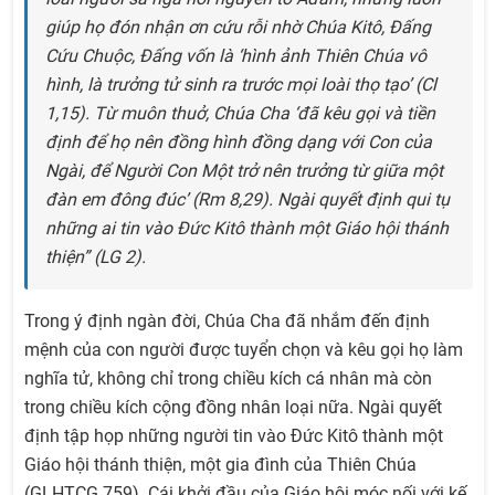
giúp họ đón nhận ơn cứu rỗi nhờ Chúa Kitô, Ðấng
Cứu Chuộc, Đấng vốn là ‘hình ảnh Thiên Chúa vô
hình, là trưởng tử sinh ra trước mọi loài thọ tạo’ (Cl
1,15). Từ muôn thuở, Chúa Cha ‘đã kêu gọi và tiền
định để họ nên đồng hình đồng dạng với Con của
Ngài, để Người Con Một trở nên trưởng từ giữa một
đàn em đông đúc’ (Rm 8,29). Ngài quyết định qui tụ
những ai tin vào Đức Kitô thành một Giáo hội thánh
thiện” (LG 2).
Trong ý định ngàn đời, Chúa Cha đã nhắm đến định
mệnh của con người được tuyển chọn và kêu gọi họ làm
nghĩa tử, không chỉ trong chiều kích cá nhân mà còn
trong chiều kích cộng đồng nhân loại nữa. Ngài quyết
định tập họp những người tin vào Đức Kitô thành một
Giáo hội thánh thiện, một gia đình của Thiên Chúa
(GLHTCG 759). Cái khởi đầu của Giáo hội móc nối với kế