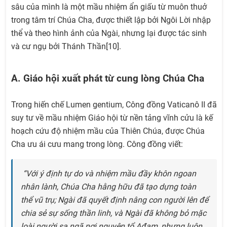
sâu của mình là một mầu nhiệm ẩn giấu từ muôn thuở
trong tâm trí Chúa Cha, được thiết lập bởi Ngôi Lời nhập
thể và theo hình ảnh của Ngài, nhưng lại được tác sinh
và cư ngụ bởi Thánh Thần[10].
A. Giáo hội xuất phát từ cung lòng Chúa Cha
Trong hiến chế Lumen gentium, Công đồng Vaticanô II đã
suy tư về mầu nhiệm Giáo hội từ nền tảng vĩnh cửu là kế
hoạch cứu độ nhiệm mầu của Thiên Chúa, được Chúa
Cha ưu ái cưu mang trong lòng. Công đồng viết:
“Với ý định tự do và nhiệm mầu đầy khôn ngoan
nhân lành, Chúa Cha hằng hữu đã tạo dựng toàn
thể vũ trụ; Ngài đã quyết định nâng con người lên để
chia sẻ sự sống thần linh, và Ngài đã không bỏ mặc
loài người sa ngã nơi nguyên tổ Ađam, nhưng luôn