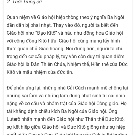
2. Thời Trung cổ
Quan niệm về Giáo hội hiệp thông theo ý nghĩa Ba Ngôi
dần dần bị phai nhạt. Thay vào đó, người ta biết đến
Giáo hội như “Đạo Kitô” và hầu như đồng hóa Giáo hội
với cộng đồng Kitô hữu. Giáo hội cũng mang lấy hình
thức quân chủ Giáo hoàng. Nói đúng hơn, người ta chú
trọng đến cơ cấu pháp lý, tuy vẫn còn duy trì quan điểm
Giáo hội là Dân Thiên Chúa, Nhiệm thể, Hiền thê của Đức
Kitô và mầu nhiệm của đức tin.
Để phản ứng lại, những nhà Cải Cách mạnh mẽ chống lại
những sai lầm và những lạm dụng phát sinh từ cái nhìn
nặng về cơ cấu và phẩm trật của Giáo hội Công giáo. Họ
tái khẳng định chiều kích Ba Ngôi của Giáo hội. Ông
Luterô nhấn mạnh đến Giáo hội như Thân thể Đức Kitô,
sự kết hiệp giữa Giáo hội và Đức Kitô giống như sự hiệp
nhất giữa Cha và Con. Giáo hội học của Calvin thì hướng