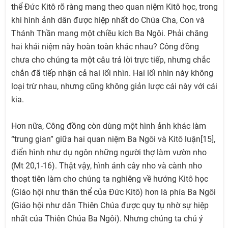
thể Đức Kitô rõ ràng mang theo quan niệm Kitô học, trong
khi hình ảnh dân được hiệp nhất do Chúa Cha, Con và
Thánh Thần mang một chiều kích Ba Ngôi. Phải chăng
hai khái niệm này hoàn toàn khác nhau? Công đồng
chưa cho chúng ta một câu trả lời trực tiếp, nhưng chắc
chắn đã tiếp nhận cả hai lối nhìn. Hai lối nhìn này không
loại trừ nhau, nhưng cũng không giản lược cái này với cái
kia.
Hơn nữa, Công đồng còn dùng một hình ảnh khác làm
“trung gian” giữa hai quan niệm Ba Ngôi và Kitô luận[15],
điển hình như dụ ngôn những người thợ làm vườn nho
(Mt 20,1-16). Thật vậy, hình ảnh cây nho và cành nho
thoạt tiên làm cho chúng ta nghiêng về hướng Kitô học
(Giáo hội như thân thể của Đức Kitô) hơn là phía Ba Ngôi
(Giáo hội như dân Thiên Chúa được quy tụ nhờ sự hiệp
nhất của Thiên Chúa Ba Ngôi). Nhưng chúng ta chú ý