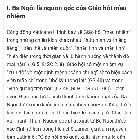
I. Ba Ngôi là nguồn gốc của Giáo hội mầu
nhiệm
Công đồng Vaticanô II trình bày về Giáo hội “mầu nhiệm”
trong những chiều kích khác nhau: “hữu hình và thiêng
liêng”, “trần thế và thiên quốc”, “nhân linh và thần linh”,
“hiện diện trong thời gian và lữ hành hướng về thành đô
mai hậu” (LG 5. 8; SC 2. 8). Giáo hội có một nhiệm vụ
“cứu độ” và một định mệnh “cánh chung” sẽ tỏ hiện cách
viên mãn chỉ trong “thế kỷ tương lai” (GS 40) và trong
“vinh quang trên trời” (LG 48; GLHTCG 770-780). Cách
riêng Giáo hội được hình thành theo khuôn mặt của Ba
Ngôi được mặc khải cách mầu nhiệm nơi Đức Kitô, được
kêu gọi hiện hữu từ sự thông hiệp trọn vẹn giữa Cha, Con
và Thánh Thần. Nguồn gốc phát xuất tử Ba Ngôi được
xác định rõ hơn trong hiến chế Lumen gentium nguyên
bản Latinh[6]: “Giáo hội phổ quát xuất hiện như là dân