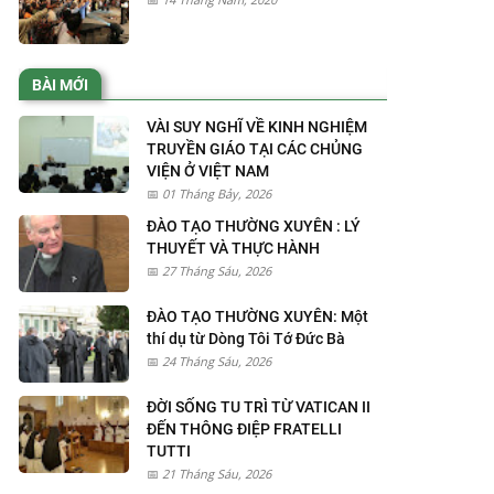
BÀI MỚI
VÀI SUY NGHĨ VỀ KINH NGHIỆM
TRUYỀN GIÁO TẠI CÁC CHỦNG
VIỆN Ở VIỆT NAM
01 Tháng Bảy, 2026
ĐÀO TẠO THƯỜNG XUYÊN : LÝ
THUYẾT VÀ THỰC HÀNH
27 Tháng Sáu, 2026
ĐÀO TẠO THƯỜNG XUYÊN: Một
thí dụ từ Dòng Tôi Tớ Đức Bà
24 Tháng Sáu, 2026
ĐỜI SỐNG TU TRÌ TỪ VATICAN II
ĐẾN THÔNG ĐIỆP FRATELLI
TUTTI
21 Tháng Sáu, 2026