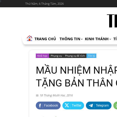
Thứ Năm, 6 Tháng Tám, 2026
TRANG CHỦ
THÔNG TIN
KINH THÁNH
T
Kitô học
Phụng vụ
Phụng vụ-Bí tích
Tín lý
MẦU NHIỆM NHẬP
TẶNG BẢN THÂN 
18 Tháng Mười Hai, 2016
Facebook
Twitter
Telegram