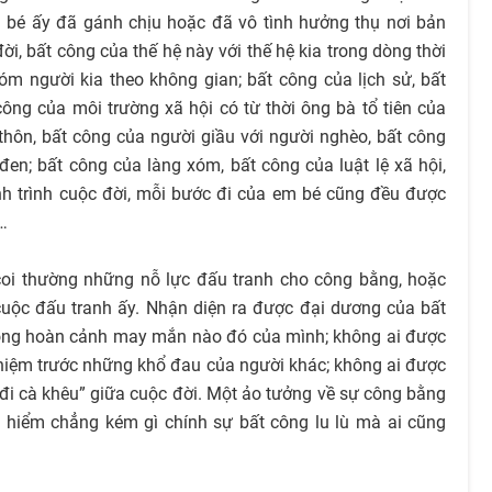
 bé ấy đã gánh chịu hoặc đã vô tình hưởng thụ nơi bản
i, bất công của thế hệ này với thế hệ kia trong dòng thời
m người kia theo không gian; bất công của lịch sử, bất
công của môi trường xã hội có từ thời ông bà tổ tiên của
thôn, bất công của người giầu với người nghèo, bất công
en; bất công của làng xóm, bất công của luật lệ xã hội,
nh trình cuộc đời, mỗi bước đi của em bé cũng đều được
g…
coi thường những nỗ lực đấu tranh cho công bằng, hoặc
uộc đấu tranh ấy. Nhận diện ra được đại dương của bất
rong hoàn cảnh may mắn nào đó của mình; không ai được
hiệm trước những khổ đau của người khác; không ai được
“đi cà khêu” giữa cuộc đời. Một ảo tưởng về sự công bằng
 hiểm chẳng kém gì chính sự bất công lu lù mà ai cũng