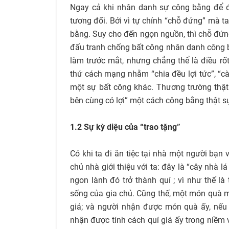
Ngay cả khi nhân danh sự công bằng để đấ
tương đối. Bởi vì tự chính “chỗ đứng” mà t
bằng. Suy cho đến ngọn nguồn, thì chỗ đứn
đấu tranh chống bất công nhân danh công b
làm trước mắt, nhưng chẳng thể là điều rố
thứ cách mạng nhằm “chia đều lợi tức”, “cà
một sự bất công khác. Thương trường thật
bên cùng có lợi” một cách công bằng thật s
1.2 Sự kỳ diệu của “trao tặng”
Có khi ta đi ăn tiệc tại nhà một người bạ
chủ nhà giới thiệu với ta: đây là “cây nhà
ngon lành đó trở thành quí ; vì như thế l
sống của gia chủ. Cũng thế, một món quà mọ
giá; và người nhận được món quà ấy, nếu
nhận được tính cách quí giá ấy trong niềm v