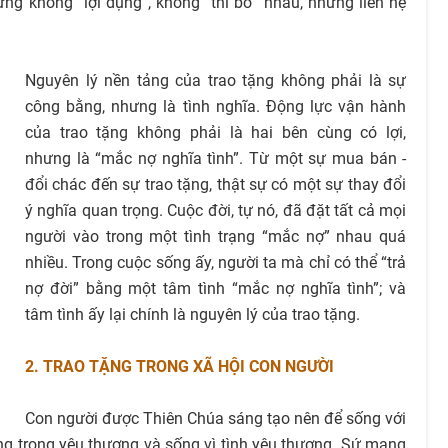
ững không “lợi dụng”, không “thí bỏ” nhau, nhưng liên hệ
Nguyên lý nền tảng của trao tặng không phải là sự
công bằng, nhưng là tình nghĩa. Động lực vận hành
của trao tặng không phải là hai bên cùng có lợi,
nhưng là “mắc nợ nghĩa tình”. Từ một sự mua bán -
đổi chác đến sự trao tặng, thật sự có một sự thay đổi
ý nghĩa quan trọng. Cuộc đời, tự nó, đã đặt tất cả mọi
người vào trong một tình trạng “mắc nợ” nhau quá
nhiều. Trong cuộc sống ấy, người ta mà chỉ có thể “trả
nợ đời” bằng một tâm tình “mắc nợ nghĩa tình”; và
tâm tình ấy lại chính là nguyên lý của trao tặng.
2. TRAO TẶNG TRONG XÃ HỘI CON NGƯỜI
Con người được Thiên Chúa sáng tạo nên để sống với
g trong yêu thương và sống vì tình yêu thương. Sứ mạng