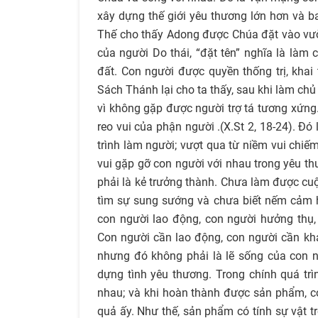
xây dựng thế giới yêu thương lớn hơn và b
Thế cho thấy Adong được Chúa đặt vào vườ
của người Do thái, “đặt tên” nghĩa là làm 
đất. Con người được quyền thống trị, khai
Sách Thánh lại cho ta thấy, sau khi làm ch
vì không gặp được người trợ tá tương xứng.
reo vui của phận người .(X.St 2, 18-24). Đ
trình làm người; vượt qua từ niềm vui chiế
vui gặp gỡ con người với nhau trong yêu t
phải là kẻ trưởng thành. Chưa làm được cuộ
tìm sự sung sướng và chưa biết nếm cảm h
con người lao động, con người hưởng thụ, c
Con người cần lao động, con người cần kh
nhưng đó không phải là lẽ sống của con 
dựng tình yêu thương. Trong chính quá trì
nhau; và khi hoàn thành được sản phẩm, c
quả ấy. Như thế, sản phẩm có tính sự vật t