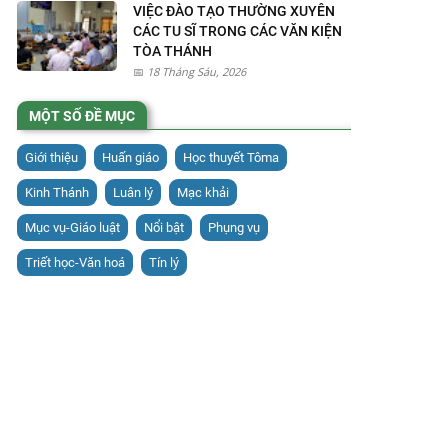
VIỆC ĐÀO TẠO THƯỜNG XUYÊN
CÁC TU SĨ TRONG CÁC VĂN KIỆN
TÒA THÁNH
18 Tháng Sáu, 2026
MỘT SỐ ĐỀ MỤC
Giới thiệu
Huấn giáo
Học thuyết Tôma
Kinh Thánh
Luân lý
Mạc khải
Mục vụ-Giáo luật
Nổi bật
Phụng vụ
Triết học-Văn hoá
Tín lý