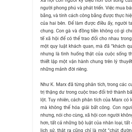
Xã hội con người kỳ diệu hơn đời sống của
người phong phú và phát triển. Việc mua bá
bằng, và tính cách công bằng được thực hiệ
của hai bên. Để làm được điều ấy, người ta
chung. Con gà và đồng tiền không có gì chu
tế xã hội để có thể trao đổi cho nhau tron
một quy luật khách quan, mà đã “khách quan
nhưng là tình huống thật của cuộc sống t
thiết lập một vận hành chung trên lý thuyế
những mảnh đời riêng.
Như K. Marx đã từng phân tích, trong các cu
trị thặng dư trong cuộc trao đổi trở thành
lột. Tuy nhiên, cách phân tích của Marx có 
mà không thể hóa giải bất công. Con ngư
nhưng, nói cho cùng, xã hội con người khô
hơn, tất cả những bộ luật của nhân loại, tấ
lịch sử, thật ra cũng chỉ là một “chút đ