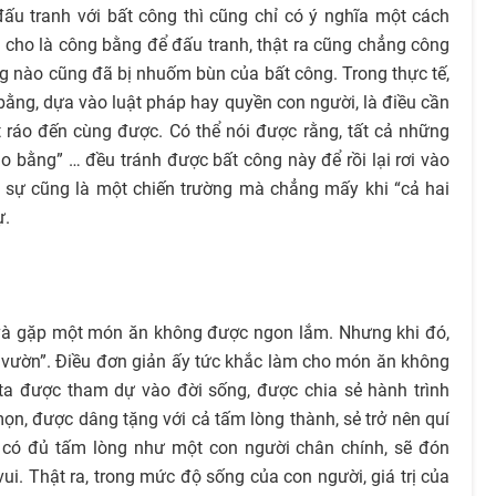
u tranh với bất công thì cũng chỉ có ý nghĩa một cách
a cho là công bằng để đấu tranh, thật ra cũng chẳng công
g nào cũng đã bị nhuốm bùn của bất công. Trong thực tế,
ằng, dựa vào luật pháp hay quyền con người, là điều cần
t ráo đến cùng được. Có thể nói được rằng, tất cả những
o bằng” … đều tránh được bất công này để rồi lại rơi vào
 sự cũng là một chiến trường mà chẳng mấy khi “cả hai
ự.
n và gặp một món ăn không được ngon lắm. Nhưng khi đó,
 lá vườn”. Điều đơn giản ấy tức khắc làm cho món ăn không
à ta được tham dự vào đời sống, được chia sẻ hành trình
n, được dâng tặng với cả tấm lòng thành, sẻ trở nên quí
 có đủ tấm lòng như một con người chân chính, sẽ đón
ui. Thật ra, trong mức độ sống của con người, giá trị của