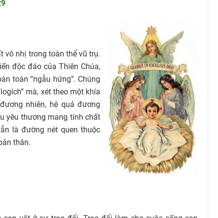
29
vô nhị trong toàn thể vũ trụ.
kiến độc đáo của Thiên Chúa,
hoàn toàn “ngẫu hứng”. Chúng
logích” mà, xét theo một khía
 đương nhiên, hệ quả đương
iểu yêu thương mang tính chất
vẫn là đường nét quen thuộc
bản thân.