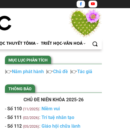
ỌC THUYẾT TÔMA
TRIẾT HỌC-VĂN HOÁ
MỤC LỤC PHÂN TÍCH
|👉
Năm phát hành
|👉
Chủ đề
|👉
Tác giả
THÔNG BÁO
CHỦ ĐỀ NIÊN KHÓA 2025-26
-
Số 110
:
Niềm vui
(11/2025)
-
Số 111
:
Trí tuệ nhân tạo
(02/2026)
-
Số 112
:
Giáo hội chữa lành
(05/2026)