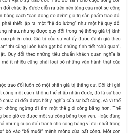
 con vật ở sự trao đổi. Trao đổi làm cho cuộc sống con
n đổi chác ấy được diễn ra trên nền tảng của một sự công
n bằng cách “cân đong đo đếm” giá trị sản phẩm trao đổi
 phải thiết lập ra một “hệ đo lường” như một hệ quy đổi
ng nhau, nhưng được quy đổi trong hệ thống giá trị kinh
g các phiên chợ. Giá trị của sự vật ấy được đánh giá theo
” thì cũng luôn luôn gạt bỏ những tình tiết “chủ quan”,
hật. Quy đổi theo những tiêu chuẩn khách quan nghĩa là
t mà ít nhiều cũng phải loại bỏ những vận hành thật của
ộc trao đổi luôn có một phần giá trị thặng dư. Đôi khi giá
 bất công một cách không thể chấp nhận được, đó là sự bóc
lẽ chưa đi đến được hết ý nghĩa của sự bất công, và vì thế
ời không ngừng đi tìm một thế giới công bằng hơn. Thế
ng bao giờ có được một sự công bằng trọn vẹn. Hoặc đúng
t cả những cuộc đấu tranh cho công bằng vĩ đại nhất trong
ường” bỏ vào “bể muối” mênh mông của bất công. Một con