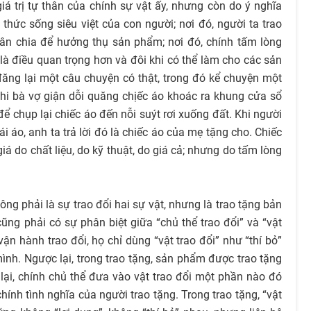
á trị tự thân của chính sự vật ấy, nhưng còn do ý nghĩa
hức sống siêu việt của con người; nơi đó, người ta trao
hân chia để hưởng thụ sản phẩm; nơi đó, chính tấm lòng
à điều quan trọng hơn và đôi khi có thể làm cho các sản
đăng lại một câu chuyện có thật, trong đó kể chuyện một
khi bà vợ giận dỗi quăng chịếc áo khoác ra khung cửa sổ
để chụp lại chiếc áo đến nỗi suýt rơi xuống đất. Khi người
ái áo, anh ta trả lời đó là chiếc áo của mẹ tặng cho. Chiếc
iá do chất liệu, do kỹ thuật, do giá cả; nhưng do tấm lòng
ông phải là sự trao đổi hai sự vật, nhưng là trao tặng bản
cũng phải có sự phân biệt giữa “chủ thể trao đổi” và “vật
vận hành trao đổi, họ chỉ dùng “vật trao đổi” như “thí bỏ”
ình. Ngược lại, trong trao tặng, sản phẩm được trao tặng
 lại, chính chủ thể đưa vào vật trao đổi một phần nào đó
ính tình nghĩa của người trao tặng. Trong trao tặng, “vật