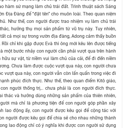
ao hàm sứ mạng làm chủ trái đất. Trình thuật sách Sáng
n Địa Đàng để “đặt tên” cho muôn loài. Theo quan niệm
chủ. Như thế, con người được trao nhiệm vụ làm chủ trái
 thác, hưởng thụ mọi sản phẩm từ vũ trụ này. Tuy nhiên,
ủ tất cả mọi sự trong vườn địa đàng, Adong cảm thấy buồn
 Rồi chỉ khi gặp được Evà thì ông mới kêu lên được tiếng
ó là một bước nhảy con người cần phải vượt qua trên hành
m hữu sự vật, từ niềm vui làm chủ của cải, để đi đến niềm
hương. Chưa làm được cuộc vượt qua này, con người chưa
c vượt qua này, con người vẫn còn lẩn quẩn trong việc đi
ạnh phúc đích thực. Như thế, theo quan điểm Kitô giáo,
on người thống trị,.. chưa phải là con người đích thực.
ai thác và hưởng dùng những sản phẩm của thiên nhiên,
người mà chỉ là phương tiện để con người góp phần xây
nh lao động ấy, con người được kêu gọi để cộng tác với
on người được kêu gọi để chia sẻ cho nhau những thành
rong lao động chỉ có ý nghĩa khi được con người sử dụng