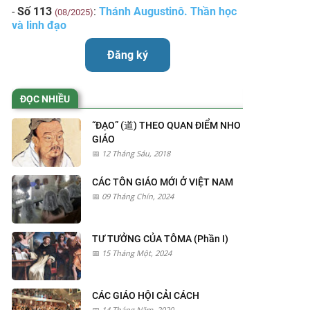
-
Số 113
:
Thánh Augustinô. Thần học
(08/2025)
và linh đạo
Đăng ký
ĐỌC NHIỀU
“ĐẠO” (道) THEO QUAN ĐIỂM NHO
GIÁO
12 Tháng Sáu, 2018
CÁC TÔN GIÁO MỚI Ở VIỆT NAM
09 Tháng Chín, 2024
TƯ TƯỞNG CỦA TÔMA (Phần I)
15 Tháng Một, 2024
CÁC GIÁO HỘI CẢI CÁCH
14 Tháng Năm, 2020