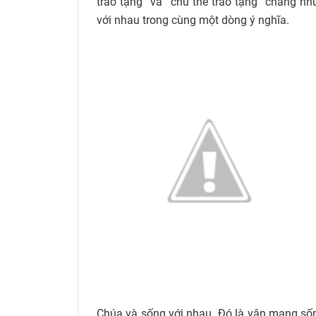
trao tặng” và “chủ thể trao tặng” chẳng nh
với nhau trong cùng một dòng ý nghĩa.
Chúa và sống với nhau. Đó là vận mạng sốn