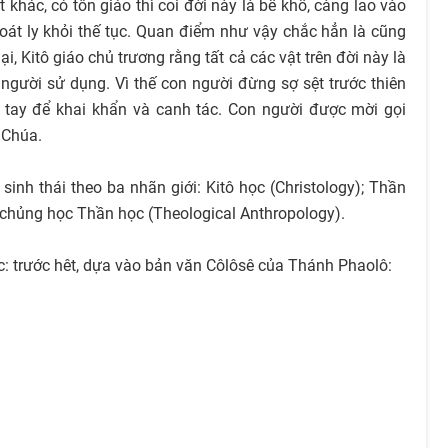
khác, có tôn giáo thì coi đời này là bể khổ, càng lao vào
thoát ly khỏi thế tục. Quan điểm như vậy chắc hẳn là cũng
i, Kitô giáo chủ trương rằng tất cả các vật trên đời này là
gười sử dụng. Vì thế con người đừng sợ sệt trước thiên
ôi tay để khai khẩn và canh tác. Con người được mời gọi
 Chúa.
nh thái theo ba nhãn giới: Kitô học (Christology); Thần
 chủng học Thần học (Theological Anthropology).
ọc: trước hêt, dựa vào bản văn Côlôsê của Thánh Phaolô:
.