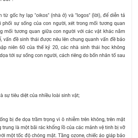
từ gốc hy lạp "oikos" (nhà ở) và "logos" (lời), để diễn tả
 phối sự sống của con người, xét trong mối tương quan
ng mối tương quan giữa con người với các vật khác nằm
ể, vấn đề sinh thái được nêu lên chung quanh vấn đề bảo
thập niên 60 của thế kỷ 20, các nhà sinh thái học không
ọa tới sự sống con người, cách riêng do bốn nhân tố sau
 sự tiêu diệt của nhiều loài sinh vật;
sống bị đe dọa trầm trọng vì ô nhiễm trên không, trên mặt
g trung là một bãi rác khổng lồ của các mảnh vệ tinh bị vỡ
 với một tốc độ chóng mặt. Tầng ozone, chiếc áo giáp bảo