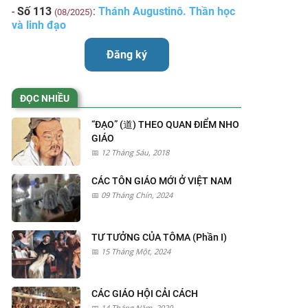
-
Số 113
:
Thánh Augustinô. Thần học
(08/2025)
và linh đạo
Đăng ký
ĐỌC NHIỀU
“ĐẠO” (道) THEO QUAN ĐIỂM NHO
GIÁO
12 Tháng Sáu, 2018
CÁC TÔN GIÁO MỚI Ở VIỆT NAM
09 Tháng Chín, 2024
TƯ TƯỞNG CỦA TÔMA (Phần I)
15 Tháng Một, 2024
CÁC GIÁO HỘI CẢI CÁCH
14 Tháng Năm, 2020