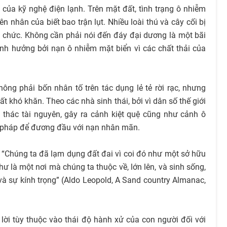
ải của kỹ nghệ điện lạnh. Trên mặt đất, tình trạng ô nhiễm
 nhân của biết bao trận lụt. Nhiều loài thú và cây cối bị
ổ chức. Không cần phải nói đến đáy đại dương là một bãi
ảnh hưởng bởi nạn ô nhiễm mặt biển vì các chất thải của
hông phải bốn nhân tố trên tác dụng lẻ tẻ rời rạc, nhưng
t khó khăn. Theo các nhà sinh thái, bởi vì dân số thế giới
i thác tài nguyên, gây ra cảnh kiệt quệ cũng như cảnh ô
ải pháp để đương đầu với nạn nhân mãn.
: “Chúng ta đã lạm dụng đất đai vì coi đó như một sở hữu
ư là một nơi mà chúng ta thuộc về, lớn lên, và sinh sống,
 và sự kính trọng” (Aldo Leopold, A Sand country Almanac,
ả lời tùy thuộc vào thái độ hành xử của con người đối với