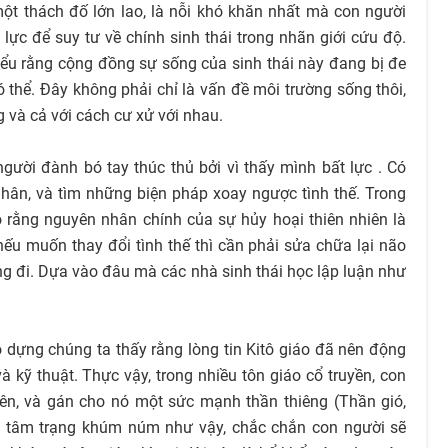
ột thách đố lớn lao, là nỗi khó khăn nhất mà con người
ực để suy tư về chính sinh thái trong nhãn giới cứu độ.
ểu rằng cộng đồng sự sống của sinh thái này đang bị đe
ó thể. Đây không phải chỉ là vấn đề môi trường sống thôi,
 và cả với cách cư xử với nhau.
người đành bó tay thúc thủ bởi vì thấy mình bất lực . Có
nhân, và tìm những biện pháp xoay ngược tình thế. Trong
o rằng nguyên nhân chính của sự hủy hoại thiên nhiên là
nếu muốn thay đổi tình thế thì cần phải sửa chữa lại não
ựng đi. Dựa vào đâu mà các nhà sinh thái học lập luận như
o dựng chúng ta thấy rằng lòng tin Kitô giáo đã nên động
à kỹ thuật. Thực vậy, trong nhiều tôn giáo cổ truyền, con
iên, và gán cho nó một sức mạnh thần thiêng (Thần gió,
một tâm trạng khúm núm như vậy, chắc chắn con người sẽ