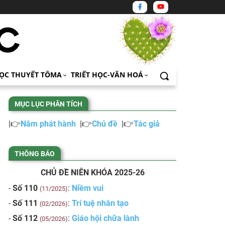
ỌC THUYẾT TÔMA
TRIẾT HỌC-VĂN HOÁ
MỤC LỤC PHÂN TÍCH
|👉
Năm phát hành
|👉
Chủ đề
|👉
Tác giả
THÔNG BÁO
CHỦ ĐỀ NIÊN KHÓA 2025-26
-
Số 110
:
Niềm vui
(11/2025)
-
Số 111
:
Trí tuệ nhân tạo
(02/2026)
-
Số 112
:
Giáo hội chữa lành
(05/2026)