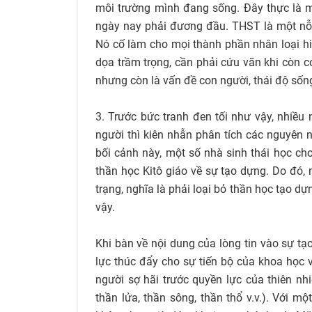
môi trường mình đang sống. Đây thực là m
ngày nay phải đương đầu. THST là một nỗ l
Nó cố làm cho mọi thành phần nhân loại hi
dọa trầm trọng, cần phải cứu vãn khi còn c
nhưng còn là vấn đề con người, thái độ sống
3. Trước bức tranh đen tối như vậy, nhiều 
người thì kiên nhẫn phân tích các nguyên 
bối cảnh này, một số nhà sinh thái học ch
thần học Kitô giáo về sự tạo dựng. Do đó, 
trạng, nghĩa là phải loại bỏ thần học tạo d
vậy.
Khi bàn về nội dung của lòng tin vào sự tạ
lực thúc đẩy cho sự tiến bộ của khoa học v
người sợ hãi trước quyền lực của thiên nh
thần lửa, thần sông, thần thổ v.v.). Với 