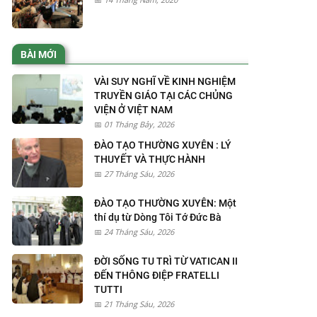
BÀI MỚI
VÀI SUY NGHĨ VỀ KINH NGHIỆM
TRUYỀN GIÁO TẠI CÁC CHỦNG
VIỆN Ở VIỆT NAM
01 Tháng Bảy, 2026
ĐÀO TẠO THƯỜNG XUYÊN : LÝ
THUYẾT VÀ THỰC HÀNH
27 Tháng Sáu, 2026
ĐÀO TẠO THƯỜNG XUYÊN: Một
thí dụ từ Dòng Tôi Tớ Đức Bà
24 Tháng Sáu, 2026
ĐỜI SỐNG TU TRÌ TỪ VATICAN II
ĐẾN THÔNG ĐIỆP FRATELLI
TUTTI
21 Tháng Sáu, 2026