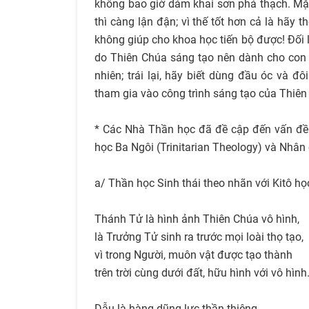
không bao giờ dám khai sơn phá thạch. Mặt 
thì càng lận đận; vì thế tốt hơn cả là hãy 
không giúp cho khoa học tiến bộ được! Đối lạ
do Thiên Chúa sáng tạo nên dành cho con n
nhiên; trái lại, hãy biết dùng đầu óc và đ
tham gia vào công trình sáng tạo của Thiên
* Các Nhà Thần học đã đề cập đến vấn đề si
học Ba Ngôi (Trinitarian Theology) và Nhân
a/ Thần học Sinh thái theo nhãn với Kitô h
Thánh Tử là hình ảnh Thiên Chúa vô hình,
là Trưởng Tử sinh ra trước mọi loài thọ tạo,
vì trong Người, muôn vật được tạo thành
trên trời cùng dưới đất, hữu hình với vô hình
Dẫu là hàng dũng lực thần thiêng