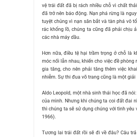
vệ trái đất đã bị rách nhiều chỗ vì chất th
đã trở nên báo động. Nạn phá rừng là nguyên
tuyệt chủng vì nạn săn bắt và tàn phá vô t
rác khổng lồ, chúng ta cũng đã phải chịu 
các nhà máy dầu.
Hơn nữa, điều tệ hại trầm trọng ở chỗ là k
móc nối lẫn nhau, khiến cho việc đề phòng rấ
gia tăng, cho nên phải tăng thêm việc kha
nhiễm. Sự thi đua võ trang cũng là một gi
Aldo Leopold, một nhà sinh thái học đã nói
của mình. Nhưng khi chúng ta coi đất đai nh
thì chúng ta sẽ sử dụng chúng với tình yêu
1966).
Tương lai trái đất rồi sẽ đi về đâu? Câu tr