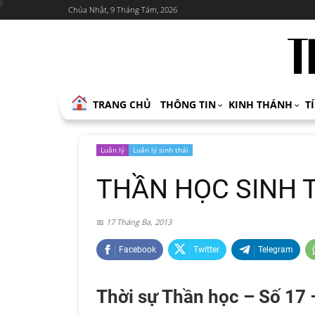
Chúa Nhật, 9 Tháng Tám, 2026
TRANG CHỦ
THÔNG TIN
KINH THÁNH
T
Luân lý
Luân lý sinh thái
THẦN HỌC SINH 
17 Tháng Ba, 2013
Facebook
Twitter
Telegram
Thời sự Thần học – Số 17 