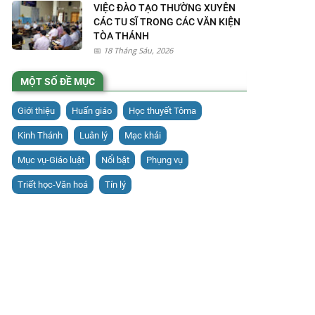
VIỆC ĐÀO TẠO THƯỜNG XUYÊN
CÁC TU SĨ TRONG CÁC VĂN KIỆN
TÒA THÁNH
18 Tháng Sáu, 2026
MỘT SỐ ĐỀ MỤC
Giới thiệu
Huấn giáo
Học thuyết Tôma
Kinh Thánh
Luân lý
Mạc khải
Mục vụ-Giáo luật
Nổi bật
Phụng vụ
Triết học-Văn hoá
Tín lý