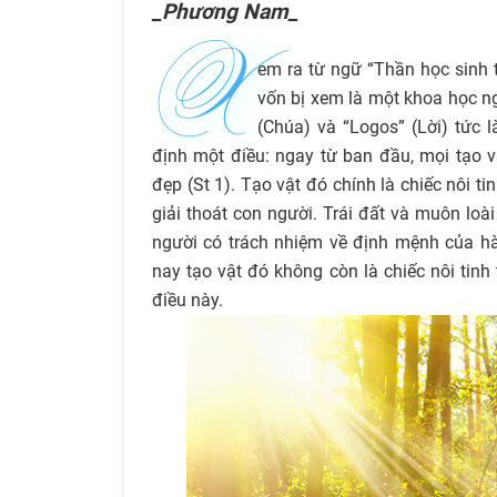
_Phương Nam_
X
em ra từ ngữ “Thần học sinh t
vốn bị xem là một khoa học n
(Chúa) và “Logos” (Lời) tức 
định một điều: ngay từ ban đầu, mọi tạo v
đẹp (St 1). Tạo vật đó chính là chiếc nôi ti
giải thoát con người. Trái đất và muôn loà
người có trách nhiệm về định mệnh của h
nay tạo vật đó không còn là chiếc nôi tinh
điều này.