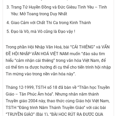
Trang Tử Huyền Đồng và Đức Giêsu Tình Yêu – Tình
Yêu: Mở Toang trong Duy Nhất
Giao Cảm với Chất Thi Ca trong Kinh Thánh
Đạo là Vô, mà Vô cũng là Đạo vậy !
Trong phần Hội Nhập Văn Hoá, bài “CÁI THIÊNG” và VẤN
ĐỀ HỘI NHẬP VĂN HOÁ VIỆT NAM muốn “đào sâu tìm
hiểu “cảm nhận cái thiêng” trong văn hóa Việt Nam, để
có thể tìm ra được hướng đi cụ thể cho tiến trình hội nhập
Tin mừng vào trong nền văn hóa này”.
Tháng 12-1999, TSTH số 18 đã bàn về “Thần học Truyền
Giáo – Tân Phúc Âm hóa”. Nhưng nhân năm thánh
Truyền giáo 2004 này, thao thức cùng Giáo hội Việt Nam,
TSTH “Đăng trình Năm Thánh Truyền Giáo” với các bài
“TRUYỀN GIÁO” (Bài 1), “BÀI HỌC RÚT RA ĐƯỢC QUA