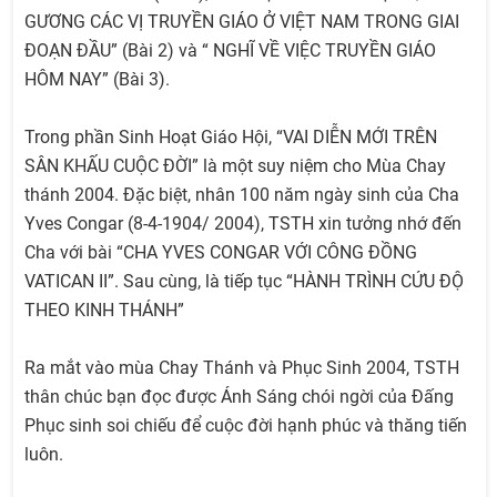
GƯƠNG CÁC VỊ TRUYỀN GIÁO Ở VIỆT NAM TRONG GIAI
ĐOẠN ĐẦU” (Bài 2) và “ NGHĨ VỀ VIỆC TRUYỀN GIÁO
HÔM NAY” (Bài 3).
Trong phần Sinh Hoạt Giáo Hội, “VAI DIỄN MỚI TRÊN
SÂN KHẤU CUỘC ĐỜI” là một suy niệm cho Mùa Chay
thánh 2004. Đặc biệt, nhân 100 năm ngày sinh của Cha
Yves Congar (8-4-1904/ 2004), TSTH xin tưởng nhớ đến
Cha với bài “CHA YVES CONGAR VỚI CÔNG ĐỒNG
VATICAN II”. Sau cùng, là tiếp tục “HÀNH TRÌNH CỨU ĐỘ
THEO KINH THÁNH”
Ra mắt vào mùa Chay Thánh và Phục Sinh 2004, TSTH
thân chúc bạn đọc được Ánh Sáng chói ngời của Đấng
Phục sinh soi chiếu để cuộc đời hạnh phúc và thăng tiến
luôn.