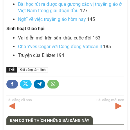
Bài học rút ra được qua gương các vị truyền giáo ở
Việt Nam trong giai đoạn đầu
127
Nghĩ về việc truyền giáo hôm nay
145
Sinh hoạt Giáo hội
Vai diễn mới trên sân khấu cuộc đời 153
Cha Yves Cogar với Công đồng Vatican II
185
Truyện của Eliézer 194
THẺ
Đời sống tâm linh
Bài đăng cũ hơn
Bài đăng mới hơn
BẠN CÓ THỂ THÍCH NHỮNG BÀI ĐĂNG NÀY