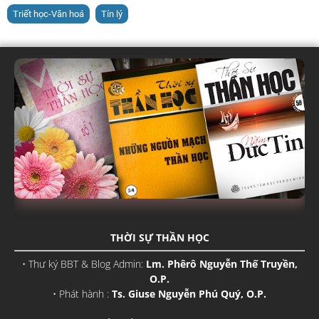
Triết học-Văn hoá
Tín lý
THỜI SỰ THẦN HỌC
• Thư ký BBT & Blog Admin:
Lm. Phêrô Nguyễn Thế Truyền,
O.P.
• Phát hành :
Ts. Giuse Nguyễn Phú Quý, O.P.