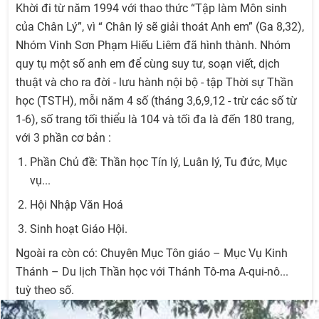
Khời đi từ năm 1994 với thao thức “Tập làm Môn sinh
của Chân Lý”, vì “ Chân lý sẽ giải thoát Anh em” (Ga 8,32),
Nhóm Vinh Sơn Phạm Hiếu Liêm đã hình thành. Nhóm
quy tụ một số anh em để cùng suy tư, soạn viết, dịch
thuật và cho ra đời - lưu hành nội bộ - tập Thời sự Thần
học (TSTH), mỗi năm 4 số (tháng 3,6,9,12 - trừ các số từ
1-6), số trang tối thiểu là 104 và tối đa là đến 180 trang,
với 3 phần cơ bản :
Phần Chủ đề: Thần học Tín lý, Luân lý, Tu đức, Mục
vụ...
Hội Nhập Văn Hoá
Sinh hoạt Giáo Hội.
Ngoài ra còn có: Chuyên Mục Tôn giáo – Mục Vụ Kinh
Thánh – Du lịch Thần học với Thánh Tô-ma A-qui-nô...
tuỳ theo số.