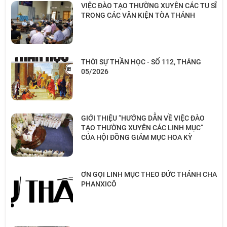
VIỆC ĐÀO TẠO THƯỜNG XUYÊN CÁC TU SĨ
TRONG CÁC VĂN KIỆN TÒA THÁNH
THỜI SỰ THẦN HỌC - SỐ 112, THÁNG
05/2026
GIỚI THIỆU “HƯỚNG DẪN VỀ VIỆC ĐÀO
TẠO THƯỜNG XUYÊN CÁC LINH MỤC”
CỦA HỘI ĐỒNG GIÁM MỤC HOA KỲ
ƠN GỌI LINH MỤC THEO ĐỨC THÁNH CHA
PHANXICÔ