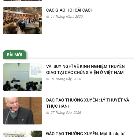
CÁC GIÁO HỘI CẢI CÁCH
14 Tháng Năm, 2020
BÀI MỚI
VÀI SUY NGHĨ VỀ KINH NGHIỆM TRUYỀN
GIÁO TẠI CÁC CHỦNG VIỆN Ở VIỆT NAM
01 Tháng Bảy, 2026
ĐÀO TẠO THƯỜNG XUYÊN : LÝ THUYẾT VÀ
THỰC HÀNH
27 Tháng Sáu, 2026
ĐÀO TẠO THƯỜNG XUYÊN: Một thí dụ từ