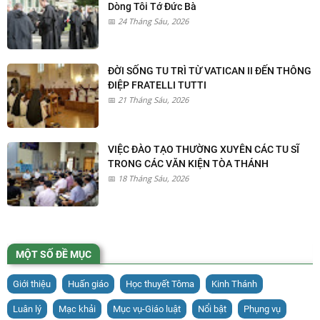
Dòng Tôi Tớ Đức Bà
24 Tháng Sáu, 2026
ĐỜI SỐNG TU TRÌ TỪ VATICAN II ĐẾN THÔNG
ĐIỆP FRATELLI TUTTI
21 Tháng Sáu, 2026
VIỆC ĐÀO TẠO THƯỜNG XUYÊN CÁC TU SĨ
TRONG CÁC VĂN KIỆN TÒA THÁNH
18 Tháng Sáu, 2026
MỘT SỐ ĐỀ MỤC
Giới thiệu
Huấn giáo
Học thuyết Tôma
Kinh Thánh
Luân lý
Mạc khải
Mục vụ-Giáo luật
Nổi bật
Phụng vụ