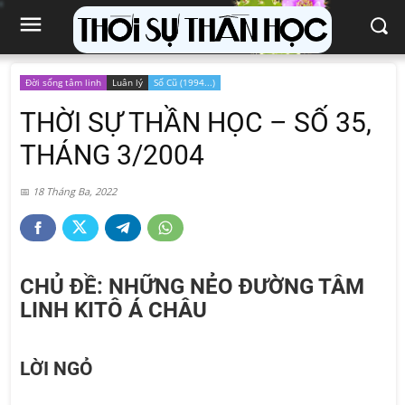
Đời sống tâm linh
Luân lý
Số Cũ (1994...)
THỜI SỰ THẦN HỌC – SỐ 35,
THÁNG 3/2004
18 Tháng Ba, 2022
CHỦ ĐỀ: NHỮNG NẺO ĐƯỜNG TÂM
LINH KITÔ Á CHÂU
LỜI NGỎ