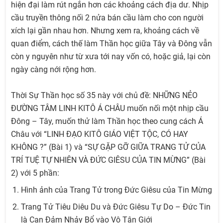
hiện đại làm rút ngắn hơn các khoảng cách địa dư. Nhịp
cầu truyền thông nối 2 nửa bán cầu làm cho con người
xích lại gần nhau hơn. Nhưng xem ra, khoảng cách về
quan điểm, cách thế làm Thần học giữa Tây và Đông vẫn
còn y nguyên như từ xưa tới nay vốn có, hoặc giả, lại còn
ngày càng nới rộng hơn.
Thời Sự Thần học số 35 này với chủ đề: NHỮNG NẺO
ĐƯỜNG TÂM LINH KITÔ Á CHÂU muốn nối một nhịp cầu
Đông – Tây, muốn thử làm Thần học theo cung cách Á
Châu với “LINH ĐẠO KITÔ GIÁO VIỆT TỘC, CÓ HAY
KHÔNG ?” (Bài 1) và “SỰ GẶP GỠ GIỮA TRANG TỬ CỦA
TRÍ TUỆ TỰ NHIÊN VÀ ĐỨC GIÊSU CỦA TIN MỪNG” (Bài
2) với 5 phần:
Hình ảnh của Trang Tử trong Đức Giêsu của Tin Mừng
Trang Tử Tiêu Diêu Du và Đức Giêsu Tự Do – Đức Tin
là Can Đảm Nhảy Bổ vào Vô Tận Giới