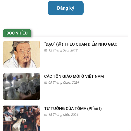
Đăng ký
ĐỌC NHIỀU
“ĐẠO” (道) THEO QUAN ĐIỂM NHO GIÁO
12 Tháng Sáu, 2018
CÁC TÔN GIÁO MỚI Ở VIỆT NAM
09 Tháng Chín, 2024
TƯ TƯỞNG CỦA TÔMA (Phần I)
15 Tháng Một, 2024