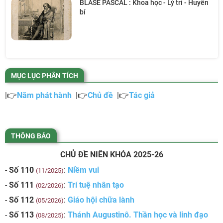
BLASE PASCAL : Khoa học - Lý trí - Huyền
bí
MỤC LỤC PHÂN TÍCH
|👉
Năm phát hành
|👉
Chủ đề
|👉
Tác giả
THÔNG BÁO
CHỦ ĐỀ NIÊN KHÓA 2025-26
-
Số 110
:
Niềm vui
(11/2025)
-
Số 111
:
Trí tuệ nhân tạo
(02/2026)
-
Số 112
:
Giáo hội chữa lành
(05/2026)
-
Số 113
:
Thánh Augustinô. Thần học và linh đạo
(08/2025)