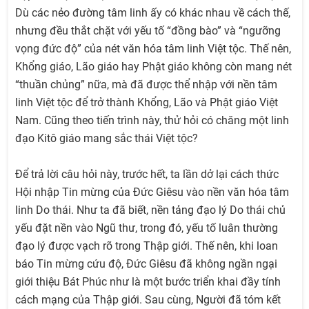
Dù các nẻo đường tâm linh ấy có khác nhau về cách thế,
nhưng đều thắt chặt với yếu tố “đồng bào” và “ngưỡng
vọng đức độ” của nét văn hóa tâm linh Việt tộc. Thế nên,
Khổng giáo, Lão giáo hay Phật giáo không còn mang nét
“thuần chủng” nữa, mà đã được thể nhập với nền tâm
linh Việt tộc để trở thành Khổng, Lão và Phật giáo Việt
Nam. Cũng theo tiến trình này, thử hỏi có chăng một linh
đạo Kitô giáo mang sắc thái Việt tộc?
Để trả lời câu hỏi này, trước hết, ta lần dở lại cách thức
Hội nhập Tin mừng của Đức Giêsu vào nền văn hóa tâm
linh Do thái. Như ta đã biết, nền tảng đạo lý Do thái chủ
yếu đặt nền vào Ngũ thư, trong đó, yếu tố luân thường
đạo lý được vạch rõ trong Thập giới. Thế nên, khi loan
báo Tin mừng cứu độ, Đức Giêsu đã không ngần ngại
giới thiệu Bát Phúc như là một bước triển khai đầy tính
cách mạng của Thập giới. Sau cùng, Người đã tóm kết