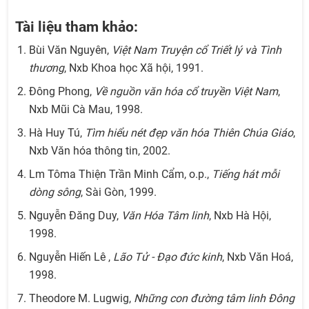
Tài liệu tham khảo:
Bùi Văn Nguyên,
Việt Nam Truyện cổ Triết lý và Tình
thương
, Nxb Khoa học Xã hội, 1991.
Đông Phong,
Về nguồn văn hóa cổ truyền Việt Nam
,
Nxb Mũi Cà Mau, 1998.
Hà Huy Tú,
Tìm hiểu nét đẹp văn hóa Thiên Chúa Giáo
,
Nxb Văn hóa thông tin, 2002.
Lm Tôma Thiện Trần Minh Cẩm, o.p.,
Tiếng hát mỗi
dòng sông
, Sài Gòn, 1999.
Nguyễn Đăng Duy,
Văn Hóa Tâm linh
, Nxb Hà Hội,
1998.
Nguyễn Hiến Lê ,
Lão Tử - Đạo đức kinh
, Nxb Văn Hoá,
1998.
Theodore M. Lugwig,
Những con đường tâm linh Đông