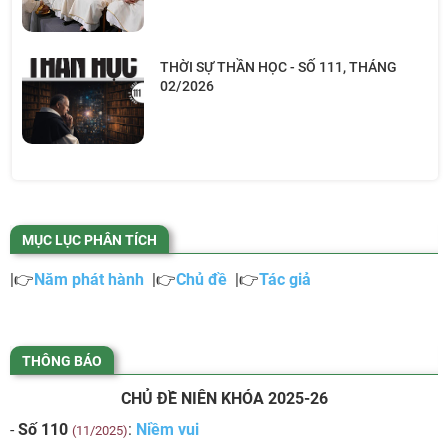
THỜI SỰ THẦN HỌC - SỐ 111, THÁNG
02/2026
MỤC LỤC PHÂN TÍCH
|👉
Năm phát hành
|👉
Chủ đề
|👉
Tác giả
THÔNG BÁO
CHỦ ĐỀ NIÊN KHÓA 2025-26
-
Số 110
:
Niềm vui
(11/2025)