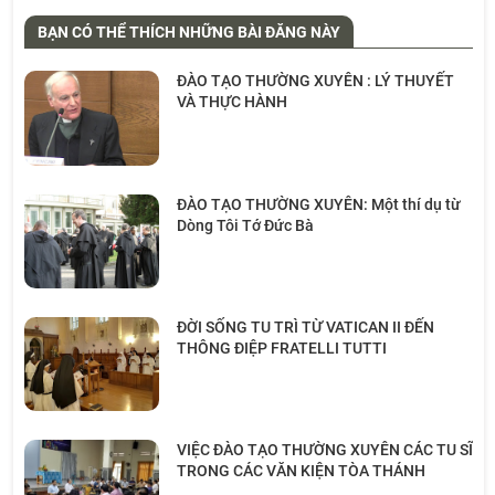
BẠN CÓ THỂ THÍCH NHỮNG BÀI ĐĂNG NÀY
ĐÀO TẠO THƯỜNG XUYÊN : LÝ THUYẾT
VÀ THỰC HÀNH
ĐÀO TẠO THƯỜNG XUYÊN: Một thí dụ từ
Dòng Tôi Tớ Đức Bà
ĐỜI SỐNG TU TRÌ TỪ VATICAN II ĐẾN
THÔNG ĐIỆP FRATELLI TUTTI
VIỆC ĐÀO TẠO THƯỜNG XUYÊN CÁC TU SĨ
TRONG CÁC VĂN KIỆN TÒA THÁNH