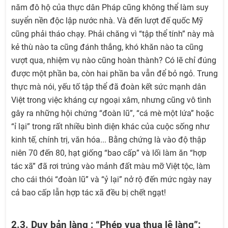
năm đô hộ của thực dân Pháp cũng không thể làm suy
suyển nền độc lập nước nhà. Và đến lượt đế quốc Mỹ
cũng phải tháo chạy. Phải chăng vì “tập thể tính” này mà
kẻ thù nào ta cũng đánh thắng, khó khăn nào ta cũng
vượt qua, nhiệm vụ nào cũng hoàn thành? Có lẽ chỉ đúng
được một phần ba, còn hai phần ba vẫn để bỏ ngỏ. Trung
thực mà nói, yếu tố tập thể đã đoàn kết sức mạnh dân
Việt trong việc kháng cự ngoại xâm, nhưng cũng vô tình
gây ra những hội chứng “đoàn lũ”, “cá mè một lứa” hoặc
“ỉ lại” trong rất nhiều bình diện khác của cuộc sống như
kinh tế, chính trị, văn hóa... Bằng chứng là vào độ thập
niên 70 đến 80, hạt giống “bao cấp” và lối làm ăn “hợp
tác xã” đã rơi trúng vào mảnh đất màu mỡ Việt tộc, làm
cho cái thói “đoàn lũ” và “ỷ lại” nở rộ đến mức ngày nay
cả bao cấp lẫn hợp tác xã đều bị chết ngạt!
2.3. Duy bản làng : “Phép vua thua lệ làng”: