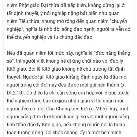
niệm Phật giáo Đại thừa đã tiếp biến, không dừng lại ở
tất định thuyết, ý nói nghiệp nặng bất biến như quan
niệm Tiểu thừa, nhưng mở rộng đến quan niệm “chuyển
nghiệp”, nghĩa là nhờ đời sống đạo hạnh, người ta vẫn có
thể chuyển nghiệp và tu chứng đắc đạo!
Nếu đã quan niệm tới mức này, nghĩa là “đức năng thắng
số”, thì người Việt không hề dị ứng chút nào với đạo lý
Kitô giáo. Bởi lẽ Kitô giáo không hề chủ trương tất định
thuyết. Ngược lại, Kitô giáo khẳng định ngay từ đầu mọi
người trong cõi đời này đều được mời gọi nên thánh (x.
Dt 2,10). Có điều là chỉ cần sống am hợp với lẽ trời, tức là
thể nghiệm lòng bác ái giữa nhân gian vì tin nhận mọi
người đều có một Cha Chung trên trời (x. Mt 5). Vậy, một
người sống đức độ không khác gì so với một người sống
tinh thần đạo lý Kitô giáo, nếu không muốn nói là hoàn
toàn tương đồng. Có khác chăng, ấy là một bên minh