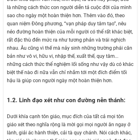
là những cách thức con người diễn tả cuộc đời của mình
sao cho ngày một hoàn thiện hơn. Thêm vào đó, theo
quan niệm Đông phương, “vạn pháp duy tâm tạo”, nêu
nẻo đường hoàn thiện của mỗi người có thể rất khác biệt,
rất đặc thù đến mức ra như tương phản và trái nghịch
nhau. Âu cũng vì thế mà nảy sinh những trường phái căn
bản như vô vi, hữu vi, nhập thế, xuất thế, quy tâm...
những cách thức thể nghiệm lối sống như vậy dù có khác
biệt thế nào đi nữa vẫn chỉ nhắm tới một đích điểm tối
hậu là giúp con người ngày một hoàn thiện hơn.
1.2. Linh đạo xét như con đường nên thánh:
Dưới khía cạnh tôn giáo, mục đích của tất cả mọi tôn
giáo xét theo nghĩa rộng là mời gọi mọi người ăn ngay ở
lành, giải ác hành thiện, cải tà quy chánh. Nói cách khác,