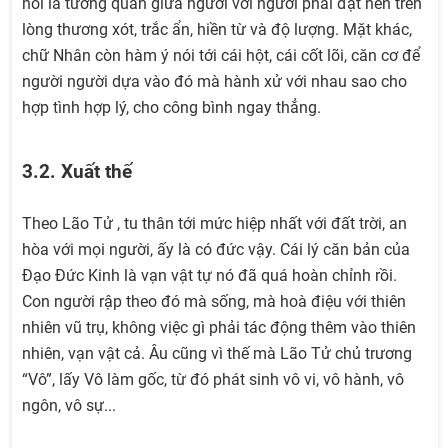
nói là tương quan giữa người với người phải đặt nền trên
lòng thương xót, trắc ẩn, hiền từ và độ lượng. Mặt khác,
chữ Nhân còn hàm ý nói tới cái hột, cái cốt lõi, căn cơ để
người người dựa vào đó mà hành xử với nhau sao cho
hợp tình hợp lý, cho công bình ngay thẳng.
3.2. Xuất thế
Theo Lão Tử , tu thân tới mức hiệp nhất với đất trời, an
hòa với mọi người, ấy là có đức vậy. Cái lý căn bản của
Đạo Đức Kinh là vạn vật tự nó đã quá hoàn chỉnh rồi.
Con người rập theo đó mà sống, mà hoà điệu với thiên
nhiên vũ trụ, không việc gì phải tác động thêm vào thiên
nhiên, vạn vật cả. Âu cũng vì thế mà Lão Tử chủ trương
“Vô”, lấy Vô làm gốc, từ đó phát sinh vô vi, vô hành, vô
ngôn, vô sự...