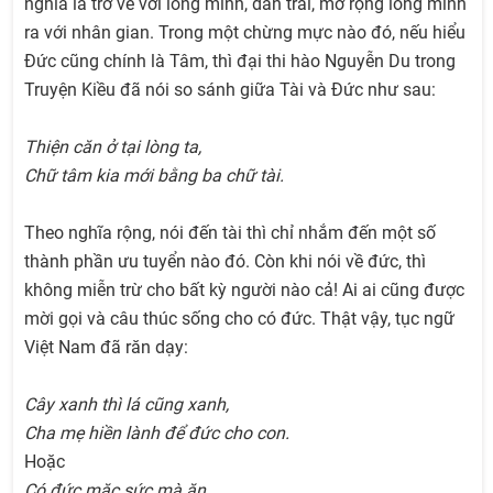
nghĩa là trở về với lòng mình, dàn trải, mở rộng lòng mình
ra với nhân gian. Trong một chừng mực nào đó, nếu hiểu
Đức cũng chính là Tâm, thì đại thi hào Nguyễn Du trong
Truyện Kiều đã nói so sánh giữa Tài và Đức như sau:
Thiện căn ở tại lòng ta,
Chữ tâm kia mới bằng ba chữ tài.
Theo nghĩa rộng, nói đến tài thì chỉ nhắm đến một số
thành phần ưu tuyển nào đó. Còn khi nói về đức, thì
không miễn trừ cho bất kỳ người nào cả! Ai ai cũng được
mời gọi và câu thúc sống cho có đức. Thật vậy, tục ngữ
Việt Nam đã răn dạy:
Cây xanh thì lá cũng xanh,
Cha mẹ hiền lành để đức cho con.
Hoặc
Có đức mặc sức mà ăn