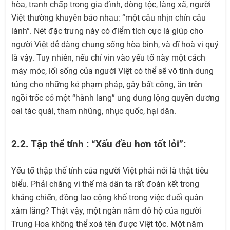
hòa, tranh chấp trong gia đình, dòng tộc, làng xã, người
Việt thường khuyên bảo nhau: “một câu nhịn chín câu
lành”. Nét đặc trưng này có điểm tích cực là giúp cho
người Việt dễ dàng chung sống hòa bình, và dĩ hoà vi quý
là vậy. Tuy nhiên, nếu chỉ vin vào yếu tố này một cách
máy móc, lối sống của người Việt có thể sẽ vô tình dung
túng cho những kẻ phạm pháp, gây bất công, ăn trên
ngồi trốc có một “hành lang” ung dung lộng quyền dương
oai tác quái, tham nhũng, nhục quốc, hại dân.
2.2. Tập thể tính : “Xấu đều hơn tốt lỏi”:
Yếu tố thập thể tính của người Việt phải nói là thật tiêu
biểu. Phải chăng vì thế mà dân ta rất đoàn kết trong
kháng chiến, đồng lao cộng khổ trong việc đuổi quân
xâm lăng? Thật vậy, một ngàn năm đô hộ của người
Trung Hoa không thể xoá tên được Việt tộc. Một năm