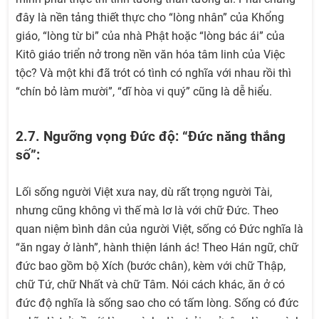
đây là nền tảng thiết thực cho “lòng nhân” của Khổng
giáo, “lòng từ bi” của nhà Phật hoặc “lòng bác ái” của
Kitô giáo triển nở trong nền văn hóa tâm linh của Việc
tộc? Và một khi đã trót có tình có nghĩa với nhau rồi thì
“chín bỏ làm mười”, “dĩ hòa vi quý” cũng là dễ hiểu.
2.7. Ngưỡng vọng Đức độ: “Đức năng thắng
số”:
Lối sống người Việt xưa nay, dù rất trọng người Tài,
nhưng cũng không vì thế mà lơ là với chữ Đức. Theo
quan niệm bình dân của người Việt, sống có Đức nghĩa là
“ăn ngay ở lành”, hành thiện lánh ác! Theo Hán ngữ, chữ
đức bao gồm bộ Xích (bước chân), kèm với chữ Thập,
chữ Tứ, chữ Nhất và chữ Tâm. Nói cách khác, ăn ở có
đức độ nghĩa là sống sao cho có tấm lòng. Sống có đức