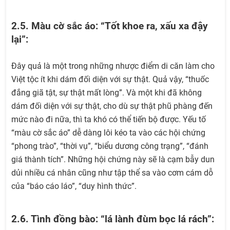
2.5. Màu cờ sắc áo: “Tốt khoe ra, xấu xa đậy
lại”:
Đây quả là một trong những nhược điểm di căn làm cho
Việt tộc ít khi dám đối diện với sự thật. Quả vậy, “thuốc
đắng giã tật, sự thật mất lòng”. Và một khi đã không
dám đối diện với sự thật, cho dù sự thật phũ phàng đến
mức nào đi nữa, thì ta khó có thể tiến bộ được. Yếu tố
“màu cờ sắc áo” dễ dàng lôi kéo ta vào các hội chứng
“phong trào”, “thời vụ”, “biểu dương công trạng”, “đánh
giá thành tích”. Những hội chứng này sẽ là cạm bẫy dun
dủi nhiều cá nhân cũng như tập thể sa vào cơm cám dỗ
của “báo cáo láo”, “duy hình thức”.
2.6. Tình đồng bào: “lá lành đùm bọc lá rách”: