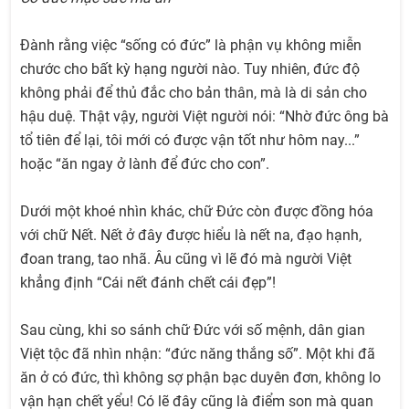
Đành rằng việc “sống có đức” là phận vụ không miễn
chước cho bất kỳ hạng người nào. Tuy nhiên, đức độ
không phải để thủ đắc cho bản thân, mà là di sản cho
hậu duệ. Thật vậy, người Việt người nói: “Nhờ đức ông bà
tổ tiên để lại, tôi mới có được vận tốt như hôm nay...”
hoặc “ăn ngay ở lành để đức cho con”.
Dưới một khoé nhìn khác, chữ Đức còn được đồng hóa
với chữ Nết. Nết ở đây được hiểu là nết na, đạo hạnh,
đoan trang, tao nhã. Âu cũng vì lẽ đó mà người Việt
khẳng định “Cái nết đánh chết cái đẹp”!
Sau cùng, khi so sánh chữ Đức với số mệnh, dân gian
Việt tộc đã nhìn nhận: “đức năng thắng số”. Một khi đã
ăn ở có đức, thì không sợ phận bạc duyên đơn, không lo
vận hạn chết yểu! Có lẽ đây cũng là điểm son mà quan