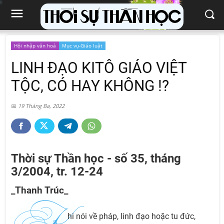
Hội nhập văn hoá
Mục vụ-Giáo luật
LINH ĐẠO KITÔ GIÁO VIỆT
TỘC, CÓ HAY KHÔNG !?
19 Tháng Ba, 2022
Thời sự Thần học - số 35, tháng
3/2004, tr. 12-24
_Thanh Trúc_
hi nói về pháp, linh đạo hoặc tu đức,