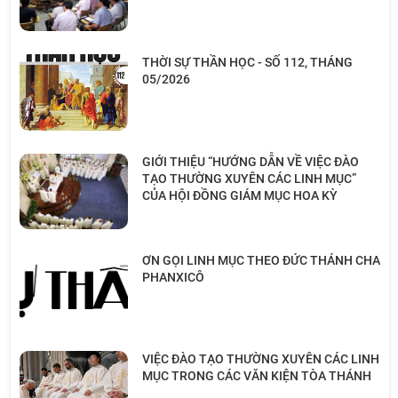
THỜI SỰ THẦN HỌC - SỐ 112, THÁNG
05/2026
GIỚI THIỆU “HƯỚNG DẪN VỀ VIỆC ĐÀO
TẠO THƯỜNG XUYÊN CÁC LINH MỤC”
CỦA HỘI ĐỒNG GIÁM MỤC HOA KỲ
ƠN GỌI LINH MỤC THEO ĐỨC THÁNH CHA
PHANXICÔ
VIỆC ĐÀO TẠO THƯỜNG XUYÊN CÁC LINH
MỤC TRONG CÁC VĂN KIỆN TÒA THÁNH