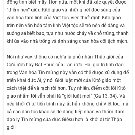
đồng tình biết mấy. Hơn nữa, một khi đã xác quyết được
“điểm hẹn” giữa Kitô giáo và những nét độc sáng của
văn hóa tâm linh của Việt tộc, việc thiết định Kitô giáo
trên nền văn hóa tâm linh Việt tộc sẽ trở nên dễ dàng và
suông sẻ biết bao, tựa như nước chảy về chỗ trũng, thanh
khí ùa vào nhà trống và ánh sáng chan hòa cõi tịch mịch.
Nói như vậy không có nghĩa là phủ nhận Thập giới của
Cựu ước hay Bát Phúc của Tân ước. Hai giá trị linh đạo
trong Văn hóa Tin mừng này vẫn có thể được xử dụng để
triển khai đức Ái, ý nói Giới luật mới của Kitô giáo một
cách triệt để và rạch ròi hơn. Tuy nhiên, điểm cốt lõi Kitô
giáo nhắm tới vẫn phải là “giới luật mới” (Ga 13, 34). Và
nếu khởi đi từ tiến trình này, ắt hẳn không chỉ Việt tộc, mà
cả các dân tộc khác sẽ dễ dàng tiếp nhận và thấm đẫm
đạo lý Tin mừng của đức Giêsu hơn là khởi đi từ Thập
giới!