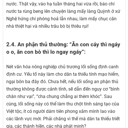
nước. Thật vậy, vào hạ tuần tháng hai vừa rồi, báo chí
nước ta rùng beng lên chuyện làng mấy làng Quỳnh ở xứ
Nghệ hứng chí phóng hoả lẫn nhau, làm mấy chục căn
nhà thiệt hại và nhiều trâu bò bị thiêu rụi!
2.4. An phận thủ thường: “Ăn con cáy thì ngáy
o o, ăn con bò thì lo ngay ngáy”:
Nét văn hóa nông nghiệp chủ trương lối sống định canh
định cư. Yếu tố này làm cho dân ta thiếu tính mạo hiểm,
ngại bôn ba đây đó. Chưa hết, nếu lối sống an phận thủ
thường không được cảnh tỉnh, sẽ dẫn đến nguy cơ “bình
chân như vại”, “cha chung chẳng ai thèm khóc”. Sau
cùng, lối sống này có thể làm thu chột tính sáng tạo của
Việt tộc, ít có người dám tiên phong xâm mình lao vào
các lãnh vực mới. Phải chăng vì thế mà dân ta thiếu triết
gia, các thánh hiền, các nhà phát minh?