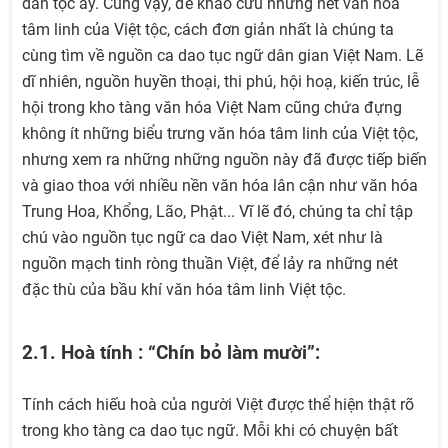
dân tộc ấy. Cũng vậy, để khảo cứu những nét văn hóa
tâm linh của Việt tộc, cách đơn giản nhất là chúng ta
cùng tìm về nguồn ca dao tục ngữ dân gian Việt Nam. Lẽ
dĩ nhiên, nguồn huyền thoại, thi phú, hội hoạ, kiến trúc, lễ
hội trong kho tàng văn hóa Việt Nam cũng chứa đựng
không ít những biểu trưng văn hóa tâm linh của Việt tộc,
nhưng xem ra những những nguồn này đã được tiếp biến
và giao thoa với nhiều nền văn hóa lân cận như văn hóa
Trung Hoa, Khổng, Lão, Phật... Vĩ lẽ đó, chúng ta chỉ tập
chú vào nguồn tục ngữ ca dao Việt Nam, xét như là
nguồn mạch tinh ròng thuần Việt, để lảy ra những nét
đặc thù của bầu khí văn hóa tâm linh Việt tộc.
2.1. Hoà tính : “Chín bỏ làm mười”:
Tính cách hiếu hoà của người Việt được thể hiện thật rõ
trong kho tàng ca dao tục ngữ. Mỗi khi có chuyện bất