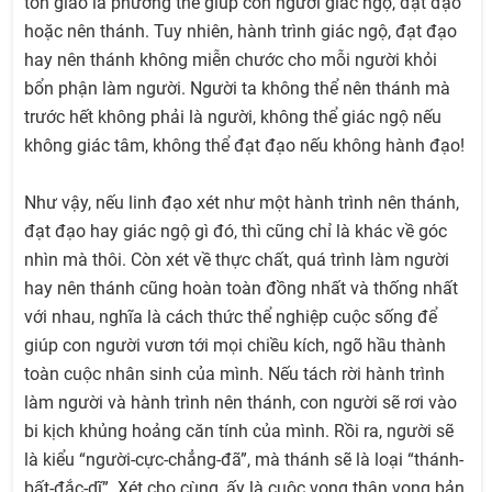
tôn giáo là phương thế giúp con người giác ngộ, đạt đạo
hoặc nên thánh. Tuy nhiên, hành trình giác ngộ, đạt đạo
hay nên thánh không miễn chước cho mỗi người khỏi
bổn phận làm người. Người ta không thể nên thánh mà
trước hết không phải là người, không thể giác ngộ nếu
không giác tâm, không thể đạt đạo nếu không hành đạo!
Như vậy, nếu linh đạo xét như một hành trình nên thánh,
đạt đạo hay giác ngộ gì đó, thì cũng chỉ là khác về góc
nhìn mà thôi. Còn xét về thực chất, quá trình làm người
hay nên thánh cũng hoàn toàn đồng nhất và thống nhất
với nhau, nghĩa là cách thức thể nghiệp cuộc sống để
giúp con người vươn tới mọi chiều kích, ngõ hầu thành
toàn cuộc nhân sinh của mình. Nếu tách rời hành trình
làm người và hành trình nên thánh, con người sẽ rơi vào
bi kịch khủng hoảng căn tính của mình. Rồi ra, người sẽ
là kiểu “người-cực-chẳng-đã”, mà thánh sẽ là loại “thánh-
bất-đắc-dĩ”. Xét cho cùng, ấy là cuộc vong thân vong bản