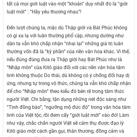
tất cả mọi giới luật vào một “khoản” duy nhất đó là “giới
luật mới” : “Hãy yêu thương nhau”!
Đến lượt chúng ta, mặc dù Thập giới và Bát Phúc không
có gì xa lạ với luân thường phổ cập, nhưng dường như
dân ta vẫn khó chấp nhận “nhai lại” những giá trị luân
thường vốn đã là “kỷ phần” của nền văn hóa khác. Vì thế,
nếu đùng đùng đưa ra Thập giới hay Bát Phúc như là
“Nhập môn” của Kitô giáo đối với các nền văn hóa tâm
linh không thuộc Do thái, dù không có ý chống đối hay dị
ứng, nhưng tự trong vô thức, chúng ta vẫn khó chấp nhận
để cho “Nhập môn” theo kiểu đó bén rẽ trong tâm thức
người Việt. Chi bằng, tận dụng những nét độc sáng như
“Tình đồng bào”, “ngưỡng mộ đức độ” trong văn hóa tâm
linh của Việt tộc, rồi đem cấy “giới luật mới” vào đó! Làm
như vậy, chắc chắn người Việt sẽ cảm thụ được đạo lý
Kitô giáo một cách gần gụi, thân thương, đồng cảm và