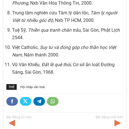
Phương
, Nxb Văn Hóa Thông Tin, 2000.
Trung tâm nghiên cứu Tâm lý dân tộc,
Tâm lý người
Việt từ nhiều góc độ
, Nxb TP HCM, 2000.
Tuệ Sỹ,
Thiền qua tranh chăn trâu
, Sài Gòn, Phật Lịch
2544.
Việt Catholic,
Suy tư và đóng góp cho thần học Việt
Nam
, Năm thánh 2000.
Vũ Văn Khiếu,
Đất lề quê thói
, Cơ sở ấn loát Đường
Sáng, Sài Gòn, 1968.
THẺ
Hội nhập văn hoá
Bài đăng cũ hơn
Bài đăng mới hơn