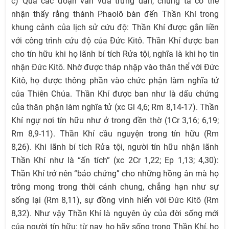
c) Qua các đoạn văn vừa trưng dẫn, chúng ta có thể
nhận thấy rằng thánh Phaolô bàn đến Thần Khí trong
khung cảnh của lịch sử cứu độ: Thần Khí được gắn liền
với công trình cứu độ của Đức Kitô. Thần Khí được ban
cho tín hữu khi họ lãnh bí tích Rửa tội, nghĩa là khi họ tin
nhận Đức Kitô. Nhờ được tháp nhập vào thân thể với Đức
Kitô, họ được thông phần vào chức phận làm nghĩa tử
của Thiên Chúa. Thần Khí được ban như là dấu chứng
của thân phận làm nghĩa tử (xc Gl 4,6; Rm 8,14-17). Thần
Khí ngự nơi tín hữu như ở trong đền thờ (1Cr 3,16; 6,19;
Rm 8,9-11). Thần Khí cầu nguyện trong tín hữu (Rm
8,26). Khi lãnh bí tích Rửa tội, người tín hữu nhận lãnh
Thần Khí như là “ấn tích” (xc 2Cr 1,22; Ep 1,13; 4,30):
Thần Khí trở nên “bảo chứng” cho những hồng ân mà họ
trông mong trong thời cánh chung, chẳng hạn như sự
sống lại (Rm 8,11), sự đồng vinh hiển với Đức Kitô (Rm
8,32). Như vậy Thần Khí là nguyên ủy của đời sống mới
của người tín hữu: từ nay họ hãy sống trong Thần Khí, họ