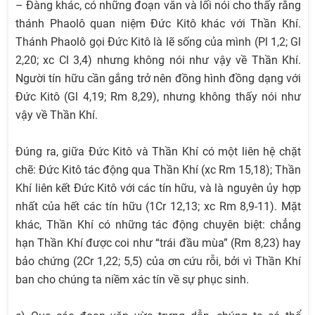
– Đàng khác, có những đoạn văn và lối nói cho thấy rằng
thánh Phaolô quan niệm Đức Kitô khác với Thần Khí.
Thánh Phaolô gọi Đức Kitô là lẽ sống của mình (Pl 1,2; Gl
2,20; xc Cl 3,4) nhưng không nói như vậy về Thần Khí.
Người tín hữu cần gắng trở nên đồng hình đồng dạng với
Đức Kitô (Gl 4,19; Rm 8,29), nhưng không thấy nói như
vậy về Thần Khí.
Đúng ra, giữa Đức Kitô và Thần Khí có một liên hệ chặt
chẽ: Đức Kitô tác động qua Thần Khí (xc Rm 15,18); Thần
Khí liên kết Đức Kitô với các tín hữu, và là nguyên ủy hợp
nhất của hết các tín hữu (1Cr 12,13; xc Rm 8,9-11). Mặt
khác, Thần Khí có những tác động chuyên biệt: chẳng
hạn Thần Khí được coi như “trái đầu mùa” (Rm 8,23) hay
bảo chứng (2Cr 1,22; 5,5) của ơn cứu rỗi, bởi vì Thần Khí
ban cho chúng ta niềm xác tín về sự phục sinh.