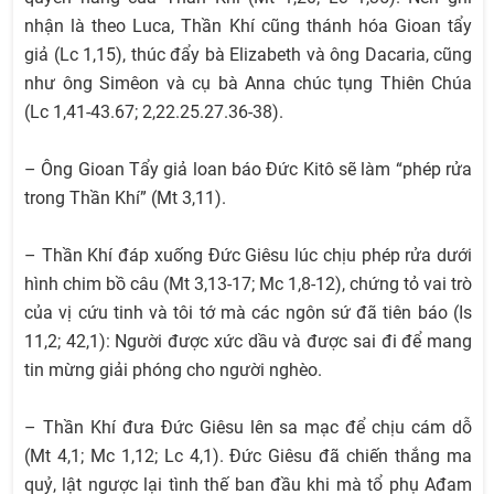
nhận là theo Luca, Thần Khí cũng thánh hóa Gioan tẩy
giả (Lc 1,15), thúc đẩy bà Elizabeth và ông Dacaria, cũng
như ông Simêon và cụ bà Anna chúc tụng Thiên Chúa
(Lc 1,41-43.67; 2,22.25.27.36-38).
– Ông Gioan Tẩy giả loan báo Đức Kitô sẽ làm “phép rửa
trong Thần Khí” (Mt 3,11).
– Thần Khí đáp xuống Đức Giêsu lúc chịu phép rửa dưới
hình chim bồ câu (Mt 3,13-17; Mc 1,8-12), chứng tỏ vai trò
của vị cứu tinh và tôi tớ mà các ngôn sứ đã tiên báo (Is
11,2; 42,1): Người được xức dầu và được sai đi để mang
tin mừng giải phóng cho người nghèo.
– Thần Khí đưa Đức Giêsu lên sa mạc để chịu cám dỗ
(Mt 4,1; Mc 1,12; Lc 4,1). Đức Giêsu đã chiến thắng ma
quỷ, lật ngược lại tình thế ban đầu khi mà tổ phụ Ađam