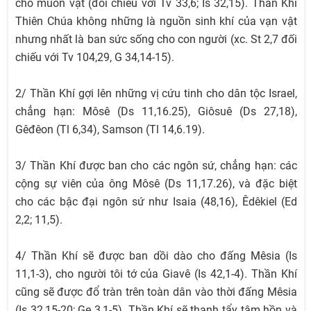
cho muôn vật (đối chiếu với Tv 33,6; Is 32,15). Thần Khí
Thiên Chúa không những là nguồn sinh khí của vạn vật
nhưng nhất là ban sức sống cho con người (xc. St 2,7 đối
chiếu với Tv 104,29, G 34,14-15).
2/ Thần Khí gợi lên những vị cứu tinh cho dân tộc Israel,
chẳng hạn: Môsê (Ds 11,16.25), Giôsuê (Ds 27,18),
Gêđêon (Tl 6,34), Samson (Tl 14,6.19).
3/ Thần Khí được ban cho các ngôn sứ, chẳng hạn: các
cộng sự viên của ông Môsê (Ds 11,17.26), và đặc biệt
cho các bậc đại ngôn sứ như Isaia (48,16), Êdêkiel (Ed
2,2; 11,5).
4/ Thần Khí sẽ được ban dồi dào cho đấng Mêsia (Is
11,1-3), cho người tôi tớ của Giavê (Is 42,1-4). Thần Khí
cũng sẽ được đổ tràn trên toàn dân vào thời đấng Mêsia
(Is 32,15-20; Ge 3,1-5). Thần Khí sẽ thanh tẩy tâm hồn và