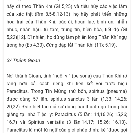
hãy đi theo Thần Khí (Gl 5,25) và tiêu hủy các việc làm
của xác thịt (Rm 8,5-8.12-13); họ hãy phát triển những
hoa trái của Thần Khí: bác ái, hoan lạc, bình an, nhẫn
nhục, nhân hậu, từ tâm, trung tín, hiền hòa, tiết độ (Gl
5,22)[12]. Dĩ nhiên, họ đừng làm phiền lòng Thần Khí ngự
trong họ (Ep 4,30), đừng dập tắt Thần Khí (1Tx 5,19).
3/ Thánh Gioan
Nơi thánh Gioan, tính “ngôi vị” (persona) của Thần Khí rõ
ràng hơn cả, cách riêng khi liên kết với tước hiệu
Paraclitus. Trong Tin Mừng thứ bốn, spiritus (pneuma)
được dùng 57 lần, spiritus sanctus 3 lần (1,33; 14,26;
20,22). Đặc biệt tác giả sử dụng hai thuật ngữ trong bài
giảng tại nhà Tiệc ly: Paraclitus (5 lần: 14,16.26; 15,26;
16,7) và Spiritus veritatis (3 lần:14,17; 15,26; 16,13).
Paraclitus là một từ ngữ của giới pháp đình: kẻ “được gọi