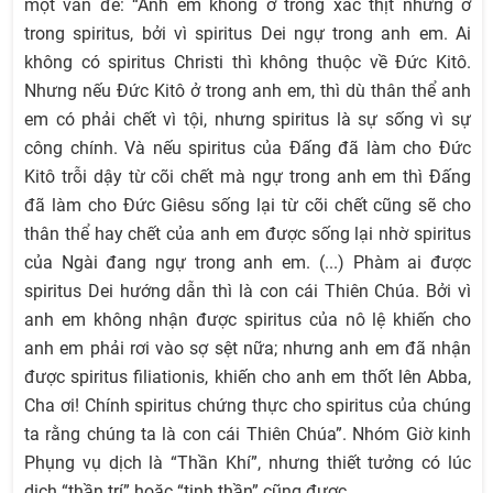
một vấn đề: “Anh em không ở trong xác thịt nhưng ở
trong spiritus, bởi vì spiritus Dei ngự trong anh em. Ai
không có spiritus Christi thì không thuộc về Đức Kitô.
Nhưng nếu Đức Kitô ở trong anh em, thì dù thân thể anh
em có phải chết vì tội, nhưng spiritus là sự sống vì sự
công chính. Và nếu spiritus của Đấng đã làm cho Đức
Kitô trỗi dậy từ cõi chết mà ngự trong anh em thì Đấng
đã làm cho Đức Giêsu sống lại từ cõi chết cũng sẽ cho
thân thể hay chết của anh em được sống lại nhờ spiritus
của Ngài đang ngự trong anh em. (...) Phàm ai được
spiritus Dei hướng dẫn thì là con cái Thiên Chúa. Bởi vì
anh em không nhận được spiritus của nô lệ khiến cho
anh em phải rơi vào sợ sệt nữa; nhưng anh em đã nhận
được spiritus filiationis, khiến cho anh em thốt lên Abba,
Cha ơi! Chính spiritus chứng thực cho spiritus của chúng
ta rằng chúng ta là con cái Thiên Chúa”. Nhóm Giờ kinh
Phụng vụ dịch là “Thần Khí”, nhưng thiết tưởng có lúc
dịch “thần trí” hoặc “tinh thần” cũng được.