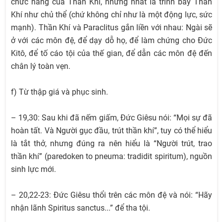
chức năng của Thần Khí, nhưng nhất là trình bày Thần
Khí như chủ thể (chứ không chỉ như là một động lực, sức
mạnh). Thần Khí và Paraclitus gắn liền với nhau: Ngài sẽ
ở với các môn đệ, để dạy dỗ họ, để làm chứng cho Đức
Kitô, để tố cáo tội của thế gian, để dẫn các môn đệ đến
chân lý toàn vẹn.
f) Từ thập giá và phục sinh.
– 19,30: Sau khi đã nếm giấm, Đức Giêsu nói: “Mọi sự đã
hoàn tất. Và Người gục đầu, trút thần khí”, tuy có thể hiểu
là tắt thở, nhưng đúng ra nên hiểu là “Người trút, trao
thần khí” (paredoken to pneuma: tradidit spiritum), nguồn
sinh lực mới.
– 20,22-23: Đức Giêsu thổi trên các môn đệ và nói: “Hãy
nhận lãnh Spiritus sanctus...” để tha tội.