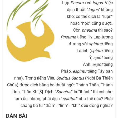
Lạp
Pneum
a và
logos
. Việc
dịch thuật “
logos
” không
khó: có thể dịch là “luận”
hoặc “học” cũng được.
Còn
pneuma
thì sao?
Pneuma
tiếng Hy Lạp tương
đương với
spiritus
tiếng
Latinh (
spirito
tiếng
Ý,
spirit
tiếng
Anh,
esprit
tiếng
Pháp,
espiritu
tiếng Tây ban
nha). Trong tiếng Việt,
Spiritus Santus
(Ngôi Ba Thiên
Chúa) được dịch bằng ba thuật ngữ: Thánh Thần, Thánh
Linh, Thần Khí[3]. Dịch “
Sanctus
” là “thánh” thì coi như
tạm ổn; nhưng phải dịch “
spiritus
” như thế nào? Phải
chăng ba từ “thần” - “linh” - “khí” đều đồng nghĩa?
DÀN BÀI