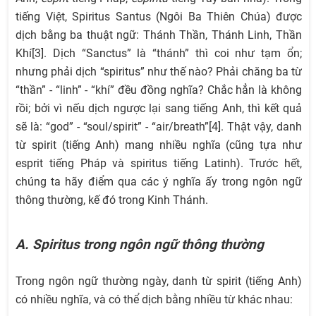
tiếng Việt, Spiritus Santus (Ngôi Ba Thiên Chúa) được
dịch bằng ba thuật ngữ: Thánh Thần, Thánh Linh, Thần
Khí[3]. Dịch “Sanctus” là “thánh” thì coi như tạm ổn;
nhưng phải dịch “spiritus” như thế nào? Phải chăng ba từ
“thần” - “linh” - “khí” đều đồng nghĩa? Chắc hẳn là không
rồi; bởi vì nếu dịch ngược lại sang tiếng Anh, thì kết quả
sẽ là: “god” - “soul/spirit” - “air/breath”[4]. Thật vậy, danh
từ spirit (tiếng Anh) mang nhiều nghĩa (cũng tựa như
esprit tiếng Pháp và spiritus tiếng Latinh). Trước hết,
chúng ta hãy điểm qua các ý nghĩa ấy trong ngôn ngữ
thông thường, kế đó trong Kinh Thánh.
A. Spiritus trong ngôn ngữ thông thường
Trong ngôn ngữ thường ngày, danh từ spirit (tiếng Anh)
có nhiều nghĩa, và có thể dịch bằng nhiều từ khác nhau: