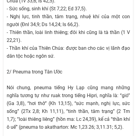
Chúa (Tv 33,6; Is 42,5).
- Sức sống, sinh khí (St 7,22; Ed 37,5).
- Nghị lực, tinh thần, tâm trạng, nhuệ khí của một con
người (Đnl 34,9; Ds 14,24; Is 66,2).
- Thiên thần, loài linh thiêng; đôi khi cũng là tà thần (1 V
22,21).
- Thần khí của Thiên Chúa: được ban cho các vị lãnh đạo
dân tộc hoặc ngôn sứ.
2/ Pneuma trong Tân Ước
Nói chung, pneuma tiếng Hy Lạp cũng mang những
nghĩa tương tự như ruak trong tiếng Hipri, nghĩa là: “gió”
(Ga 3,8), “hơi thở” (Kh 13,15), “sức mạnh, nghị lực, sức
sống” (2Tx 2,8; Kh 11,11), “tinh thần, tâm trạng” (2 Tm
1,7); “loài thiêng liêng” (hồn ma: Lc 24,39), kể cả “thần khí
ô uế” (pneuma to akatharton: Mc 1,23.26; 3,11.31; 5,2).