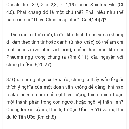
Christi (Rm 8,9; 2Tx 2,8; Pl 1,19) hoặc Spiritus Filii (Gl
4,6). Phải chăng đó là một chủ thể? Phải hiểu như thế
nào câu nói “Thiên Chúa là spiritus” (Ga 4,24)[7]?
– Điều rắc rối hơn nữa, là đôi khi danh từ pneuma (không
đi kèm theo tính từ hoặc danh từ nào khác) có thể ám chỉ
một ngôi vị (và phải viết hoa), chẳng hạn như khi nói
Pneuma ngự trong chúng ta (Rm 8,11), cầu nguyện với
chúng ta (Rm 8,26-27).
3/ Qua những nhận xét vừa rồi, chúng ta thấy vấn đề giải
thích ý nghĩa của một đoạn văn không dễ dàng: khi nào
ruak / pneuma ám chỉ một hiện tượng thiên nhiên, hoặc
một thành phần trong con người, hoặc ngôi vị thần linh?
Chúng tôi xin lấy một thí dụ từ Cựu Ước Tv 51) và một thí
dụ từ Tân Ước (Rm ch.8)