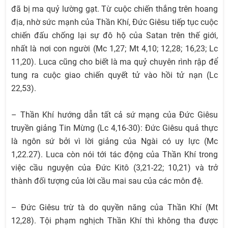
đã bị ma quỷ lường gạt. Từ cuộc chiến thắng trên hoang
địa, nhờ sức mạnh của Thần Khí, Đức Giêsu tiếp tục cuộc
chiến đấu chống lại sự đô hộ của Satan trên thế giới,
nhất là nơi con người (Mc 1,27; Mt 4,10; 12,28; 16,23; Lc
11,20). Luca cũng cho biết là ma quỷ chuyên rình rập để
tung ra cuộc giao chiến quyết tử vào hồi tử nạn (Lc
22,53).
– Thần Khí hướng dẫn tất cả sứ mạng của Đức Giêsu
truyền giảng Tin Mừng (Lc 4,16-30): Đức Giêsu quả thực
là ngôn sứ bởi vì lời giảng của Ngài có uy lực (Mc
1,22.27). Luca còn nói tới tác động của Thần Khí trong
việc cầu nguyện của Đức Kitô (3,21-22; 10,21) và trở
thành đối tượng của lời cầu mai sau của các môn đệ.
– Đức Giêsu trừ tà do quyền năng của Thần Khí (Mt
12,28). Tội phạm nghịch Thần Khí thì không tha được