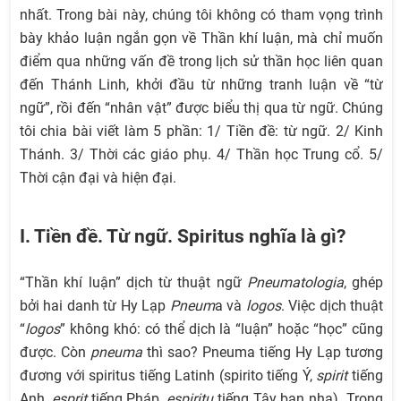
nhất. Trong bài này, chúng tôi không có tham vọng trình
bày khảo luận ngắn gọn về Thần khí luận, mà chỉ muốn
điểm qua những vấn đề trong lịch sử thần học liên quan
đến Thánh Linh, khởi đầu từ những tranh luận về “từ
ngữ”, rồi đến “nhân vật” được biểu thị qua từ ngữ. Chúng
tôi chia bài viết làm 5 phần: 1/ Tiền đề: từ ngữ. 2/ Kinh
Thánh. 3/ Thời các giáo phụ. 4/ Thần học Trung cổ. 5/
Thời cận đại và hiện đại.
I. Tiền đề. Từ ngữ. Spiritus nghĩa là gì?
“Thần khí luận” dịch từ thuật ngữ
Pneumatologia
, ghép
bởi hai danh từ Hy Lạp
Pneum
a và
logos
. Việc dịch thuật
“
logos
” không khó: có thể dịch là “luận” hoặc “học” cũng
được. Còn
pneuma
thì sao? Pneuma tiếng Hy Lạp tương
đương với spiritus tiếng Latinh (spirito tiếng Ý,
spirit
tiếng
Anh,
esprit
tiếng Pháp,
espiritu
tiếng Tây ban nha). Trong