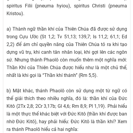
spiritus Filii (pneuma hyiou), spiritus Christi (pneuma
Kristou).
a) Thành ngữ thần khí của Thiên Chúa đã được sử dụng
trong Cựu Ước (St 1,2; Tv 51,13; 139,7; Is 11,2; 61,1; Ed
2,2) để ám chỉ quyền năng của Thiên Chúa tỏ ra khi tạo
dựng vũ trụ, khi canh tân nhân loại, khi gợi lên các ngôn
sứ. Nhưng thánh Phaolô còn muốn thêm một nghĩa mới:
Thần Khí của Thiên Chúa được hiểu như là một chủ thể,
nhất là khi gọi là “Thần khí thánh” (Rm 5,5).
b) Mặt khác, thánh Phaolô còn sử dụng một từ ngữ có
thể giải thích theo nhiều nghĩa, đó là: thần khí của Đức
Kitô (2Tx 2,8; 2Cr 3,17b; Gl 4,6; Rm 8,9; Pl 1,19). Phải hiểu
là một thực thể khác biệt với Đức Kitô (thần khí được ban
nhờ Đức Kitô), hay phải hiểu: Đức Kitô là thần khí? Xem
ra thánh Phaolô hiểu cả hai nghĩa: