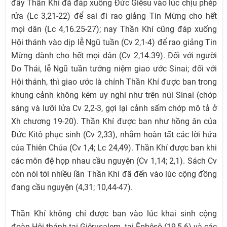
đây Thần Khí đã đáp xuống Đức Giêsu vào lúc chịu phép
rửa (Lc 3,21-22) để sai đi rao giảng Tin Mừng cho hết
mọi dân (Lc 4,16.25-27); nay Thần Khí cũng đáp xuống
Hội thánh vào dịp lễ Ngũ tuần (Cv 2,1-4) để rao giảng Tin
Mừng dành cho hết mọi dân (Cv 2,14.39). Đối với người
Do Thái, lễ Ngũ tuần tưởng niệm giao ước Sinai; đối với
Hội thánh, thì giao ước là chính Thần Khí được ban trong
khung cảnh không kém uy nghi như trên núi Sinai (chớp
sáng và lưỡi lửa Cv 2,2-3, gợi lại cảnh sấm chớp mô tả ở
Xh chương 19-20). Thần Khí được ban như hồng ân của
Đức Kitô phục sinh (Cv 2,33), nhằm hoàn tất các lời hứa
của Thiên Chúa (Cv 1,4; Lc 24,49). Thần Khí được ban khi
các môn đệ họp nhau cầu nguyện (Cv 1,14; 2,1). Sách Cv
còn nói tới nhiều lần Thần Khí đã đến vào lúc cộng đồng
đang cầu nguyện (4,31; 10,44-47).
Thần Khí không chỉ được ban vào lúc khai sinh cộng
đoàn Hội thánh tại Giêrusalem, tại Êphêsô (19,5-6) và các