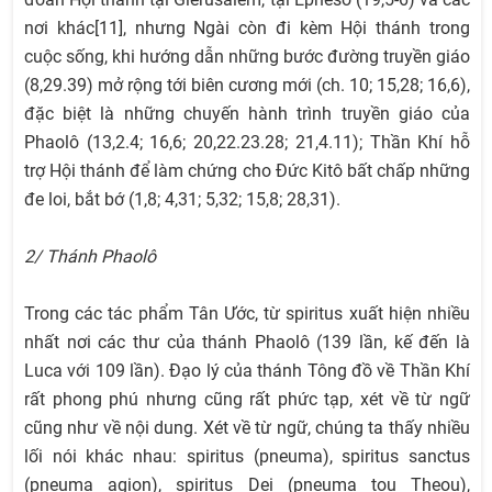
nơi khác[11], nhưng Ngài còn đi kèm Hội thánh trong
cuộc sống, khi hướng dẫn những bước đường truyền giáo
(8,29.39) mở rộng tới biên cương mới (ch. 10; 15,28; 16,6),
đặc biệt là những chuyến hành trình truyền giáo của
Phaolô (13,2.4; 16,6; 20,22.23.28; 21,4.11); Thần Khí hỗ
trợ Hội thánh để làm chứng cho Đức Kitô bất chấp những
đe loi, bắt bớ (1,8; 4,31; 5,32; 15,8; 28,31).
2/ Thánh Phaolô
Trong các tác phẩm Tân Ước, từ spiritus xuất hiện nhiều
nhất nơi các thư của thánh Phaolô (139 lần, kế đến là
Luca với 109 lần). Đạo lý của thánh Tông đồ về Thần Khí
rất phong phú nhưng cũng rất phức tạp, xét về từ ngữ
cũng như về nội dung. Xét về từ ngữ, chúng ta thấy nhiều
lối nói khác nhau: spiritus (pneuma), spiritus sanctus
(pneuma agion), spiritus Dei (pneuma tou Theou),