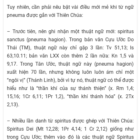
Tuy nhiên, cần phải nêu bật vài điều mới mẻ khi từ ngữ
pneuma được gắn với Thiên Chúa:
– Trước tiên, nên ghi nhận một thuật ngữ mới: spiritus
sanctus (pneuma hagion). Trong bản văn Cựu Ước Do
Thái (TM), thuật ngữ này chỉ gặp 3 lần: Tv 51,13; Is
63,10.11; bản văn LXX còn thêm 2 lần nữa: Kn 1,5 và
9,17. Trong Tân Ước, thuật ngữ này (pneuma hagion)
xuất hiện 70 lần, nhưng không luôn luôn ám chỉ một
“ngôi vị” (Thánh Linh), bởi vì tự nó, thuật ngữ có thể được
hiểu như là “thần khí của sự thánh thiện” (x. Rm 1,4;
15,16; 1Cr 6,11; 1Pr 1,2), “thần khí thánh hóa” (x. 2Tx
2,13).
– Nhiều lần danh từ spiritus được ghép với Thiên Chúa:
Spiritus Dei (Mt 12,28; 1Pr 4,14; 1 Cr 2,12) giống như
trong Cựu Ước; thêm vào đó là các thuật ngữ Spiritus