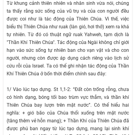
Từ khung cảnh thiên nhiên và nhân sinh vừa nói, chúng
ta thấy rằng sức sống của vũ trụ và của con người đều
được coi như là tác động của Thiên Chúa. Vì thế, việc
biểu thị Thiên Chúa như ruak (làn gió, hơi thở) xem ra khá
tự nhiên. Từ đó có thuật ngữ ruak Yahweh, tạm dịch là
"Thần Khí Thiên Chúa". Tác động của Ngài không chỉ giới
hạn vào sức sống tự nhiên ban cho vạn vật và cho con
người, nhưng còn được áp dụng cách riêng vào lịch sử
cứu rỗi của Israel. Ta có thể ghi nhận tác động của Thần
Khí Thiên Chúa ở bốn thời điểm chính sau đây:
1/ Vào lúc tạo dựng. St 1,1-2: “Đất còn trống rỗng, chưa
có hình dạng, bóng tối bao trùm vực thẳm, và thần khí
Thiên Chúa bay lượn trên mặt nước”. Có thể hiểu hai
nghĩa: + gió bão của Chúa thổi xuống trên mặt nước
(tăng thêm vẻ hỗn mang); + Thần Khí của Thiên Chúa đã
được phú ban ngay từ lúc tạo dựng, mang lại sinh khí