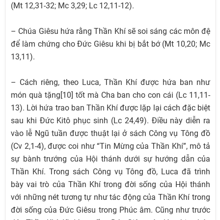
(Mt 12,31-32; Mc 3,29; Lc 12,11-12).
– Chúa Giêsu hứa rằng Thần Khí sẽ soi sáng các môn đệ
để làm chứng cho Đức Giêsu khi bị bắt bớ (Mt 10,20; Mc
13,11).
– Cách riêng, theo Luca, Thần Khí được hứa ban như
món quà tặng[10] tốt mà Cha ban cho con cái (Lc 11,11-
13). Lời hứa trao ban Thần Khí được lặp lại cách đặc biệt
sau khi Đức Kitô phục sinh (Lc 24,49). Điều này diễn ra
vào lễ Ngũ tuần được thuật lại ở sách Công vụ Tông đồ
(Cv 2,1-4), được coi như “Tin Mừng của Thần Khí”, mô tả
sự bành trướng của Hội thánh dưới sự hướng dẫn của
Thần Khí. Trong sách Công vụ Tông đồ, Luca đã trình
bày vai trò của Thần Khí trong đời sống của Hội thánh
với những nét tương tự như tác động của Thần Khí trong
đời sống của Đức Giêsu trong Phúc âm. Cũng như trước