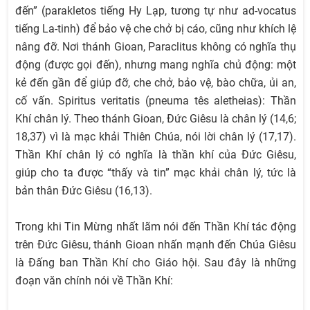
đến” (parakletos tiếng Hy Lạp, tương tự như ad-vocatus
tiếng La-tinh) để bảo vệ che chở bị cáo, cũng như khích lệ
nâng đỡ. Nơi thánh Gioan, Paraclitus không có nghĩa thụ
động (được gọi đến), nhưng mang nghĩa chủ động: một
kẻ đến gần để giúp đỡ, che chở, bảo vệ, bào chữa, ủi an,
cố vấn. Spiritus veritatis (pneuma tês aletheias): Thần
Khí chân lý. Theo thánh Gioan, Đức Giêsu là chân lý (14,6;
18,37) vì là mạc khải Thiên Chúa, nói lời chân lý (17,17).
Thần Khí chân lý có nghĩa là thần khí của Đức Giêsu,
giúp cho ta được “thấy và tin” mạc khải chân lý, tức là
bản thân Đức Giêsu (16,13).
Trong khi Tin Mừng nhất lãm nói đến Thần Khí tác động
trên Đức Giêsu, thánh Gioan nhấn mạnh đến Chúa Giêsu
là Đấng ban Thần Khí cho Giáo hội. Sau đây là những
đoạn văn chính nói về Thần Khí: