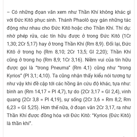
– Có những đọan văn xem như Thần Khí không khác gì
với Đức Kitô phục sinh. Thánh Phaolô quy gán những tác
động như nhau cho Đức Kitô hoặc cho Thần Khí. Thí dụ:
nhờ phép rửa, các tín hữu được ở trong Đức Kitô (1Cr
1,30; 2Cr 5,17) hay ở trong Thần Khí (Rm 8,9). Đối lại, Đức
Kitô ở trong họ (Rm 8,10; 2Cr 13,5; Gl 2,20); Thần Khí
cũng ở trong họ (Rm 8,9; 1Cr 3,16). Niềm vui của tín hữu
được gọi là “trong Pneuma” (Rm 4,1) cũng như “trong
Kyrios” (Pl 3,1; 4,10). Ta cũng nhận thấy kiểu nói tương tự
như vậy khi đề cập tới các hồng ân cứu độ khác, tựa như:
bình an (Rm 14,17 = Pl 4,7), tự do (2Cr 3,17 = Gl 2,4), vinh
quang (2Cr 3,8 = Pl 4,19), sự sống (2Cr 3,6 = Rm 8,2; Rm
6,23 = Gl 5,25). Hơn thế nữa, ở đoạn văn 2Cr 3,17, ra như
Thần Khí được đồng hóa với Đức Kitô: “Kyrios (Đức Kitô)
là thần khí”.