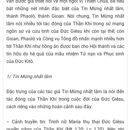
văn được giả thiết nói về một ngôi vị Thiên Chúa, để nêu
bật những nét nhấn đặc biệt của Tin Mừng nhất lãm,
thánh Phaolô, thánh Gioan. Nói chung, Tin Mừng nhất
lãm nói nhiều tới tác động của Thần Khí trong sứ mạng
ngôn sứ và cứu tinh của Đức Giêsu khi còn tại thế; còn
Gioan, Phaolô và Công vụ Tông đồ nhấn mạnh nhiều hơn
tới Thần Khí như hồng ân được ban cho Hội thánh và các
tín hữu do hệ quả của mầu nhiệm Tử nạn và Phục sinh
của Đức Kitô.
1/ Tin Mừng nhất lãm
Đặc trưng của các tác giả Tin Mừng nhất lãm là nói đến
tác động của Thần Khí trong cuộc đời của Đức Giêsu,
cách riêng vào những hoàn cảnh sau đây:
– Cảnh truyền tin: Trinh nữ Maria thụ thai Đức Giêsu
quyền năng của Thần Khí (Mt 1,20; Lc 1,35). Nên ghi