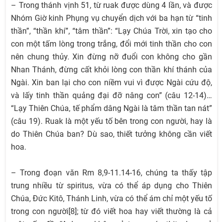
– Trong thánh vịnh 51, từ ruak được dùng 4 lần, và được
Nhóm Giờ kinh Phụng vụ chuyển dịch với ba hạn từ “tinh
thần”, “thần khí”, “tâm thần”: “Lạy Chúa Trời, xin tạo cho
con một tấm lòng trong trắng, đổi mới tinh thần cho con
nên chung thủy. Xin đừng nỡ đuổi con không cho gần
Nhan Thánh, đừng cất khỏi lòng con thần khí thánh của
Ngài. Xin ban lại cho con niềm vui vì được Ngài cứu độ,
và lấy tinh thần quảng đại đỡ nâng con” (câu 12-14)…
“Lạy Thiên Chúa, tế phẩm dâng Ngài là tâm thần tan nát”
(câu 19). Ruak là một yếu tố bên trong con người, hay là
do Thiên Chúa ban? Dù sao, thiết tưởng không cần viết
hoa.
– Trong đoạn văn Rm 8,9-11.14-16, chúng ta thấy tập
trung nhiều từ spiritus, vừa có thể áp dụng cho Thiên
Chúa, Đức Kitô, Thánh Linh, vừa có thể ám chỉ một yếu tố
trong con người[8]; từ đó viết hoa hay viết thường là cả