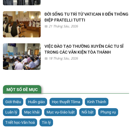
ĐỜI SỐNG TU TRÌ TỪ VATICAN II ĐẾN THÔNG
ĐIỆP FRATELLI TUTTI
21 Tháng Sáu, 2026
VIỆC ĐÀO TẠO THƯỜNG XUYÊN CÁC TU SĨ
TRONG CÁC VĂN KIỆN TÒA THÁNH
18 Tháng Sáu, 2026
MỘT SỐ ĐỀ MỤC
Giới thiệu
Huấn giáo
Học thuyết Tôma
Kinh Thánh
Luân lý
Mạc khải
Mục vụ-Giáo luật
Nổi bật
Phụng vụ
Triết học-Văn hoá
Tín lý