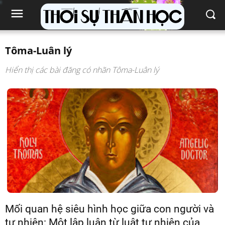
Tôma-Luân lý
Hiển thị các bài đăng có nhãn
Tôma-Luân lý
Mối quan hệ siêu hình học giữa con người và
tự nhiên: Một lập luận từ luật tự nhiên của