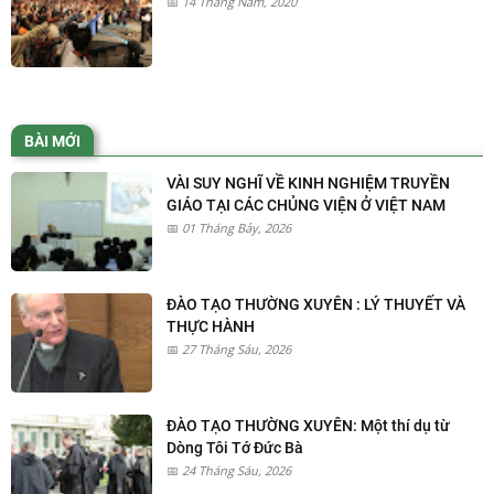
14 Tháng Năm, 2020
BÀI MỚI
VÀI SUY NGHĨ VỀ KINH NGHIỆM TRUYỀN
GIÁO TẠI CÁC CHỦNG VIỆN Ở VIỆT NAM
01 Tháng Bảy, 2026
ĐÀO TẠO THƯỜNG XUYÊN : LÝ THUYẾT VÀ
THỰC HÀNH
27 Tháng Sáu, 2026
ĐÀO TẠO THƯỜNG XUYÊN: Một thí dụ từ
Dòng Tôi Tớ Đức Bà
24 Tháng Sáu, 2026