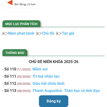
Bài đăng cũ hơn
MỤC LỤC PHÂN TÍCH
|👉
Năm phát hành
|👉
Chủ đề
|👉
Tác giả
THÔNG BÁO
CHỦ ĐỀ NIÊN KHÓA 2025-26
-
Số 110
:
Niềm vui
(11/2025)
-
Số 111
:
Trí tuệ nhân tạo
(02/2026)
-
Số 112
:
Giáo hội chữa lành
(05/2026)
-
Số 113
:
Thánh Augustinô. Thần học và linh đạo
(08/2025)
Đăng ký