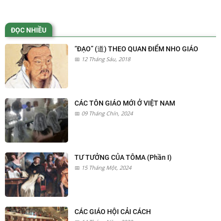
ĐỌC NHIỀU
“ĐẠO” (道) THEO QUAN ĐIỂM NHO GIÁO
12 Tháng Sáu, 2018
CÁC TÔN GIÁO MỚI Ở VIỆT NAM
09 Tháng Chín, 2024
TƯ TƯỞNG CỦA TÔMA (Phần I)
15 Tháng Một, 2024
CÁC GIÁO HỘI CẢI CÁCH