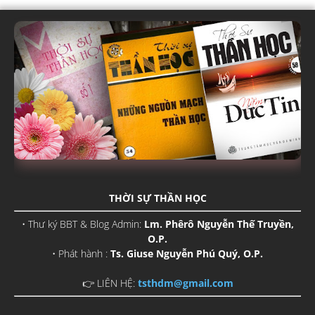
THỜI SỰ THẦN HỌC
• Thư ký BBT & Blog Admin:
Lm. Phêrô Nguyễn Thế Truyền,
O.P.
• Phát hành :
Ts. Giuse Nguyễn Phú Quý, O.P.
👉 LIÊN HỆ:
tsthdm@gmail.com