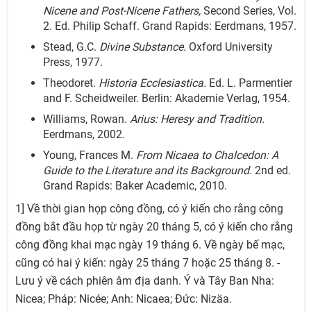
Nicene and Post-Nicene Fathers,
Second Series, Vol.
2. Ed. Philip Schaff. Grand Rapids: Eerdmans, 1957.
Stead, G.C.
Divine Substance.
Oxford University
Press, 1977.
Theodoret.
Historia Ecclesiastica.
Ed. L. Parmentier
and F. Scheidweiler. Berlin: Akademie Verlag, 1954.
Williams, Rowan.
Arius: Heresy and Tradition.
Eerdmans, 2002.
Young, Frances M.
From Nicaea to Chalcedon: A
Guide to the Literature and its Background.
2nd ed.
Grand Rapids: Baker Academic, 2010.
1] Về thời gian họp công đồng, có ý kiến cho rằng công
đồng bắt đầu họp từ ngày 20 tháng 5, có ý kiến cho rằng
công đồng khai mạc ngày 19 tháng 6. Về ngày bế mạc,
cũng có hai ý kiến: ngày 25 tháng 7 hoặc 25 tháng 8. -
Lưu ý về cách phiên âm địa danh. Ý và Tây Ban Nha:
Nicea; Pháp: Nicée; Anh: Nicaea; Đức: Nizӓa.