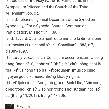
[7] Address of the Holy Father to Participants in the
Symposium “Nicaea and the Church of the Third
Millennium”, op. cit.
[8] Ibid., referencing Final Document of the Synod on
Synodality, “For a Synodal Church: Communion,
Participation, Mission”, n. 139.
[9] G. Tavard, Quali elementi determinano la dimensione
ecumenica di un concilio?, in: “Concilium” 1983, n.7,
p.1089-1097.
[10] Lưu ý về cách dịch: Concilium oecumenicum là công
đồng “toàn cầu”, “hoàn vũ”, “thế giới” chứ không phải là
“đại kết”. Phong trào đại kết oecumenismus có cùng
nguyên gốc oikumene, nhưng khác ý nghĩa.
[11] Về lịch sử các Công đồng, xem Bình Hòa, “Các công
đồng trong lịch sử Giáo hội” trong Thời sự thần học, số
62 (tháng 11/2013), trang 177-206.
THẺ
Công đồng