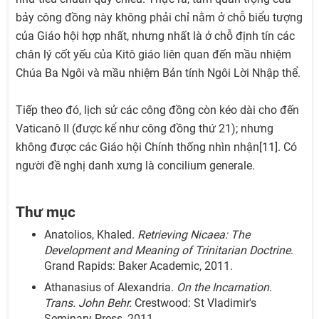
bảy công đồng này không phải chỉ nằm ở chỗ biểu tượng
của Giáo hội hợp nhất, nhưng nhất là ở chỗ định tín các
chân lý cốt yếu của Kitô giáo liên quan đến mầu nhiệm
Chúa Ba Ngôi và mầu nhiệm Bản tính Ngôi Lời Nhập thể.
Tiếp theo đó, lịch sử các công đồng còn kéo dài cho đến
Vaticanô II (được kể như công đồng thứ 21); nhưng
không được các Giáo hội Chính thống nhìn nhận[11]. Có
người đề nghị danh xưng là concilium generale.
Thư mục
Anatolios, Khaled.
Retrieving Nicaea: The
Development and Meaning of Trinitarian Doctrine
.
Grand Rapids: Baker Academic, 2011.
Athanasius of Alexandria.
On the Incarnation.
Trans. John Behr.
Crestwood: St Vladimir's
Seminary Press, 2011.