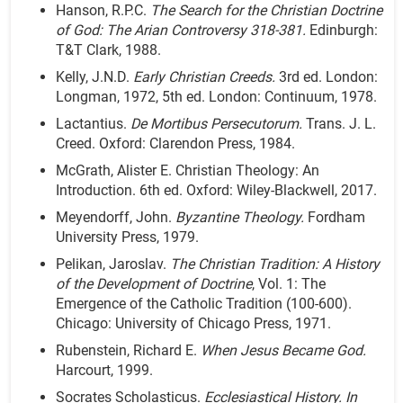
Hanson, R.P.C.
The Search for the Christian Doctrine
of God: The Arian Controversy 318-381.
Edinburgh:
T&T Clark, 1988.
Kelly, J.N.D.
Early Christian Creeds.
3rd ed. London:
Longman, 1972, 5th ed. London: Continuum, 1978.
Lactantius.
De Mortibus Persecutorum.
Trans. J. L.
Creed. Oxford: Clarendon Press, 1984.
McGrath, Alister E. Christian Theology: An
Introduction. 6th ed. Oxford: Wiley-Blackwell, 2017.
Meyendorff, John.
Byzantine Theology.
Fordham
University Press, 1979.
Pelikan, Jaroslav.
The Christian Tradition: A History
of the Development of Doctrine
, Vol. 1: The
Emergence of the Catholic Tradition (100-600).
Chicago: University of Chicago Press, 1971.
Rubenstein, Richard E.
When Jesus Became God.
Harcourt, 1999.
Socrates Scholasticus.
Ecclesiastical History. In