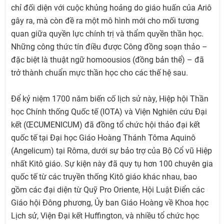
chỉ đối diện với cuộc khủng hoảng do giáo huấn của Ariô
gây ra, mà còn đề ra một mô hình mới cho mối tương
quan giữa quyền lực chính trị và thẩm quyền thần học.
Những công thức tín điều được Công đồng soạn thảo –
đặc biệt là thuật ngữ homoousios (đồng bản thể) – đã
trở thành chuẩn mực thần học cho các thế hệ sau.
Để kỷ niệm 1700 năm biến cố lịch sử này, Hiệp hội Thần
học Chính thống Quốc tế (IOTA) và Viện Nghiên cứu Đại
kết (ŒCUMENICUM) đã đồng tổ chức hội thảo đại kết
quốc tế tại Đại học Giáo Hoàng Thánh Tôma Aquinô
(Angelicum) tại Rôma, dưới sự bảo trợ của Bộ Cổ vũ Hiệp
nhất Kitô giáo. Sự kiện này đã quy tụ hơn 100 chuyên gia
quốc tế từ các truyền thống Kitô giáo khác nhau, bao
gồm các đại diện từ Quỹ Pro Oriente, Hội Luật Điển các
Giáo hội Đông phương, Ủy ban Giáo Hoàng về Khoa học
Lịch sử, Viện Đại kết Huffington, và nhiều tổ chức học