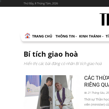
Thứ Bảy, 8 Tháng Tám, 2026
TRANG CHỦ
THÔNG TIN
KINH THÁNH
T
Bí tích giao hoà
Hiển thị các bài đăng có nhãn
Bí tích giao hoà
CÁC THỪA
RIÊNG QU
21 Tháng Sáu, 20
Thời sự Thần học 
viên (minister) 