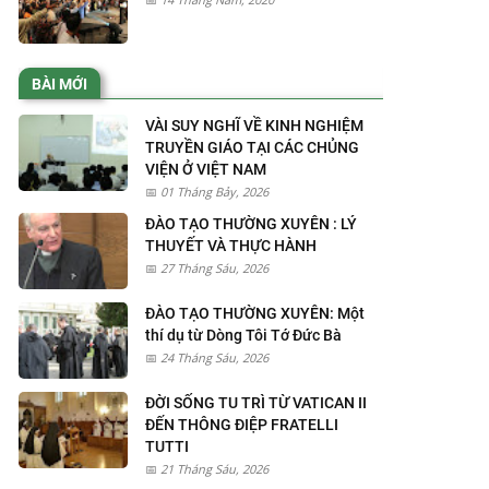
BÀI MỚI
VÀI SUY NGHĨ VỀ KINH NGHIỆM
TRUYỀN GIÁO TẠI CÁC CHỦNG
VIỆN Ở VIỆT NAM
01 Tháng Bảy, 2026
ĐÀO TẠO THƯỜNG XUYÊN : LÝ
THUYẾT VÀ THỰC HÀNH
27 Tháng Sáu, 2026
ĐÀO TẠO THƯỜNG XUYÊN: Một
thí dụ từ Dòng Tôi Tớ Đức Bà
24 Tháng Sáu, 2026
ĐỜI SỐNG TU TRÌ TỪ VATICAN II
ĐẾN THÔNG ĐIỆP FRATELLI
TUTTI
21 Tháng Sáu, 2026