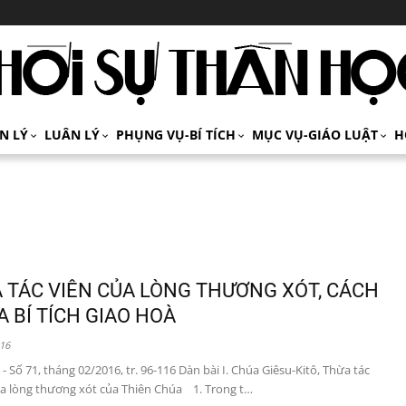
ÍN LÝ
LUÂN LÝ
PHỤNG VỤ-BÍ TÍCH
MỤC VỤ-GIÁO LUẬT
H
 TÁC VIÊN CỦA LÒNG THƯƠNG XÓT, CÁCH
A BÍ TÍCH GIAO HOÀ
16
- Số 71, tháng 02/2016, tr. 96-116 Dàn bài I. Chúa Giêsu-Kitô, Thừa tác
của lòng thương xót của Thiên Chúa 1. Trong t…