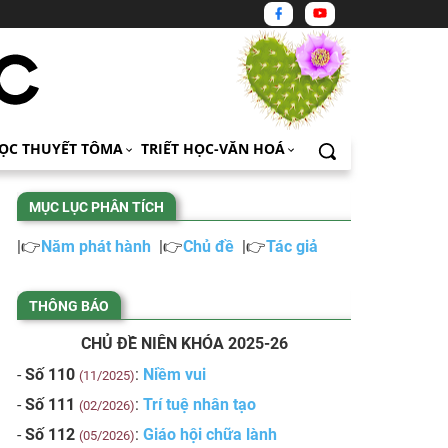
ỌC THUYẾT TÔMA
TRIẾT HỌC-VĂN HOÁ
MỤC LỤC PHÂN TÍCH
|👉
Năm phát hành
|👉
Chủ đề
|👉
Tác giả
THÔNG BÁO
CHỦ ĐỀ NIÊN KHÓA 2025-26
-
Số 110
:
Niềm vui
(11/2025)
-
Số 111
:
Trí tuệ nhân tạo
(02/2026)
-
Số 112
:
Giáo hội chữa lành
(05/2026)