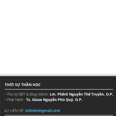
THỜI SỰ THẦN HỌC
• Thư ký BBT & Blog Admin:
Lm. Phêrô Nguyễn Thế Truyền, O.P.
• Phát hành :
Ts. Giuse Nguyễn Phú Quý, O.P.
👉 LIÊN HỆ:
tsthdm@gmail.com