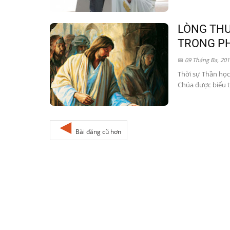
LÒNG THƯ
TRONG P
09 Tháng Ba, 201
Thời sự Thần học 
Chúa được biểu t
Bài đăng cũ hơn