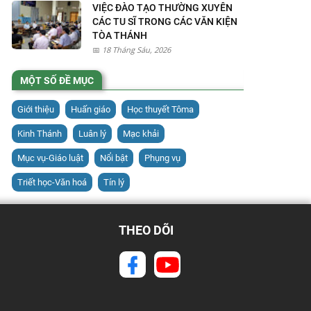
VIỆC ĐÀO TẠO THƯỜNG XUYÊN
CÁC TU SĨ TRONG CÁC VĂN KIỆN
TÒA THÁNH
18 Tháng Sáu, 2026
MỘT SỐ ĐỀ MỤC
Giới thiệu
Huấn giáo
Học thuyết Tôma
Kinh Thánh
Luân lý
Mạc khải
Mục vụ-Giáo luật
Nổi bật
Phụng vụ
Triết học-Văn hoá
Tín lý
THEO DÕI