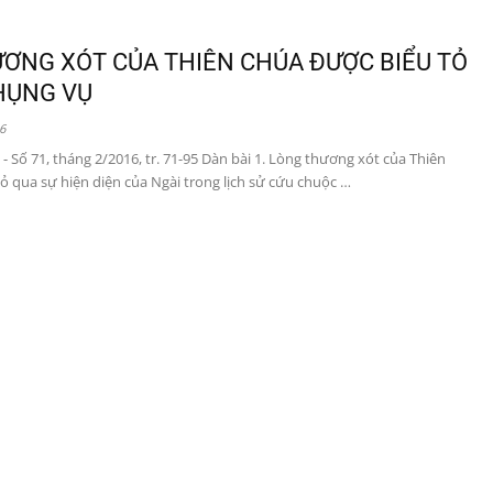
ƠNG XÓT CỦA THIÊN CHÚA ĐƯỢC BIỂU TỎ
HỤNG VỤ
6
- Số 71, tháng 2/2016, tr. 71-95 Dàn bài 1. Lòng thương xót của Thiên
ỏ qua sự hiện diện của Ngài trong lịch sử cứu chuộc …