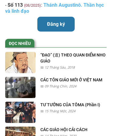
-
Số 113
:
Thánh Augustinô. Thần học
(08/2025)
và linh đạo
Đăng ký
ĐỌC NHIỀU
“ĐẠO” (道) THEO QUAN ĐIỂM NHO
GIÁO
12 Tháng Sáu, 2018
CÁC TÔN GIÁO MỚI Ở VIỆT NAM
09 Tháng Chín, 2024
TƯ TƯỞNG CỦA TÔMA (Phần I)
15 Tháng Một, 2024
CÁC GIÁO HỘI CẢI CÁCH
14 Tháng Năm, 2020