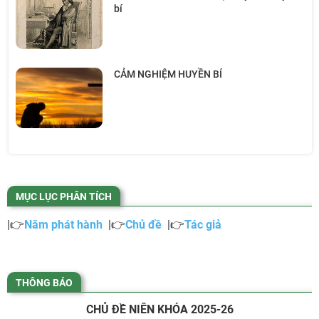
bí
CẢM NGHIỆM HUYỀN BÍ
MỤC LỤC PHÂN TÍCH
|👉
Năm phát hành
|👉
Chủ đề
|👉
Tác giả
THÔNG BÁO
CHỦ ĐỀ NIÊN KHÓA 2025-26