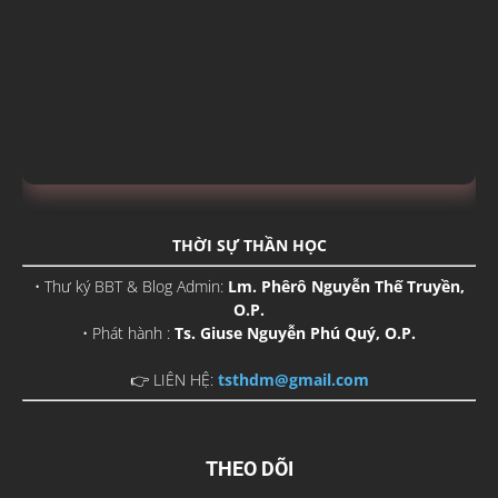
THỜI SỰ THẦN HỌC
• Thư ký BBT & Blog Admin:
Lm. Phêrô Nguyễn Thế Truyền,
O.P.
• Phát hành :
Ts. Giuse Nguyễn Phú Quý, O.P.
👉 LIÊN HỆ:
tsthdm@gmail.com
THEO DÕI
©
2026
Thời Sự Thần Học.
Trang chủ
Liên hệ
//