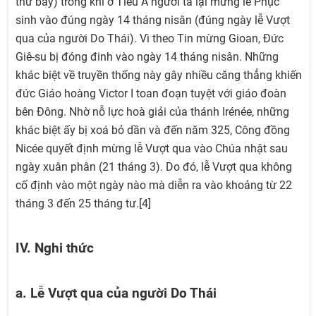
thứ bảy) trong khi ở Tiểu Á người ta lại mừng lễ Phục
sinh vào đúng ngày 14 tháng nisân (đúng ngày lễ Vượt
qua của người Do Thái). Vì theo Tin mừng Gioan, Đức
Giê-su bị đóng đinh vào ngày 14 tháng nisân. Những
khác biệt về truyền thống này gây nhiều căng thẳng khiến
đức Giáo hoàng Victor I toan đoạn tuyệt với giáo đoàn
bên Đông. Nhờ nỗ lực hoà giải của thánh Irénée, những
khác biệt ấy bị xoá bỏ dần và đến năm 325, Công đồng
Nicée quyết định mừng lễ Vượt qua vào Chúa nhật sau
ngày xuân phân (21 tháng 3). Do đó, lễ Vượt qua không
cố định vào một ngày nào mà diễn ra vào khoảng từ 22
tháng 3 đến 25 tháng tư.[4]
IV. Nghi thức
a. Lễ Vượt qua của người Do Thái