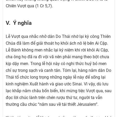
Chiên Vượt qua (1 Cr 5,7).
V. Ý nghĩa
Lễ Vượt qua nhắc nhở dân Do Thái nhớ lại kỳ công Thiên
Chúa đã làm để giải thoát họ khỏi ách nô lệ bên Ai Cập.
Lễ Bánh không men nhắc lại kỷ niệm khi rời khỏi Ai Cập,
cha ông họ đã ra đi vội vã nên phải mang theo bột chưa
kịp dậy men. Trong lễ hội này có nghi thức huỷ bỏ men
chỉ sự trong sạch và canh tân. Tóm lại, hàng năm dân Do
Thái tổ chức long trọng những ngày lễ này để sống lại
kinh nghiệm Xuất hành và giao ước Sinai. Vì vậy, dù lưu
lạc khắp năm châu bốn biển, khi mừng tiệc Vượt qua, sau
đọc lời chúc lành trên chén rượu thứ tư, người ta vẫn
thường cầu chúc “năm sau về tái thiết Jérusalem”.