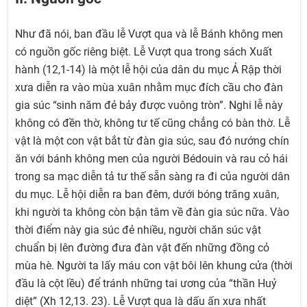
Như đã nói, ban đầu lễ Vượt qua và lễ Bánh không men
có nguồn gốc riêng biệt. Lễ Vượt qua trong sách Xuất
hành (12,1-14) là một lễ hội của dân du mục Ả Rập thời
xưa diễn ra vào mùa xuân nhằm mục đích cầu cho đàn
gia súc “sinh năm đẻ bảy được vuông tròn”. Nghi lễ này
không có đền thờ, không tư tế cũng chẳng có bàn thờ. Lễ
vật là một con vật bắt từ đàn gia súc, sau đó nướng chín
ăn với bánh không men của người Bédouin và rau cỏ hái
trong sa mạc diễn tả tư thế sẵn sàng ra đi của người dân
du mục. Lễ hội diễn ra ban đêm, dưới bóng trăng xuân,
khi người ta không còn bận tâm về đàn gia súc nữa. Vào
thời điểm này gia súc đẻ nhiều, người chăn súc vật
chuẩn bị lên đường đưa đàn vật đến những đồng cỏ
mùa hè. Người ta lấy máu con vật bôi lên khung cửa (thời
đầu là cột lều) để tránh những tai ương của “thần Huỷ
diệt” (Xh 12,13. 23). Lễ Vượt qua là dấu ấn xưa nhất