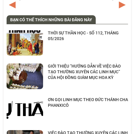
BẠN CÓ THỂ THÍCH NHỮNG BÀI ĐĂNG NÀY
THỜI SỰ THẦN HỌC - SỐ 112, THÁNG
05/2026
GIỚI THIỆU “HƯỚNG DẪN VỀ VIỆC ĐÀO
TẠO THƯỜNG XUYÊN CÁC LINH MỤC”
CỦA HỘI ĐỒNG GIÁM MỤC HOA KỲ
ƠN GỌI LINH MỤC THEO ĐỨC THÁNH CHA
PHANXICÔ
VIỆC ĐÀO TẠO THƯỜNG XUYÊN CÁC LINH