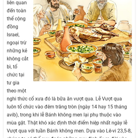
liên quan
đến toàn
thể cộng
đồng
Israel,
ngoại trừ
những kẻ
không cắt
bì, tổ
chức tại
tư gia
theo một
nghi thức cổ xưa đó là bữa ăn vượt qua. Lễ Vượt qua
luôn tổ chức vào đêm trăng tròn (ngày 14 hay 15 tháng
avib), trong khi lễ Bánh không men lại phụ thuộc vào
mùa gặt. Thật khó xác định thời điểm hiệp nhất ngày lễ
Vượt qua với tuần Bánh không men. Dựa vào Lê-vi 23,5-8,