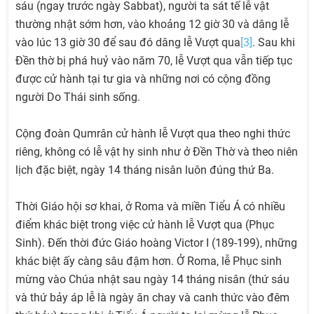
sáu (ngay trước ngày Sabbat), người ta sát tế lễ vật
thường nhật sớm hơn, vào khoảng 12 giờ 30 và dâng lễ
vào lúc 13 giờ 30 để sau đó dâng lễ Vượt qua
[3]
. Sau khi
Đền thờ bị phá huỷ vào năm 70, lễ Vượt qua vẫn tiếp tục
được cử hành tại tư gia và những nơi có cộng đồng
người Do Thái sinh sống.
Cộng đoàn Qumrân cử hành lễ Vượt qua theo nghi thức
riêng, không có lễ vật hy sinh như ở Đền Thờ và theo niên
lịch đặc biệt, ngày 14 tháng nisân luôn đúng thứ Ba.
Thời Giáo hội sơ khai, ở Roma và miền Tiểu Á có nhiều
điểm khác biệt trong việc cử hành lễ Vượt qua (Phục
Sinh). Đến thời đức Giáo hoàng Victor I (189-199), những
khác biệt ấy càng sâu đậm hơn. Ở Roma, lễ Phục sinh
mừng vào Chúa nhật sau ngày 14 tháng nisân (thứ sáu
và thứ bảy áp lễ là ngày ăn chay và canh thức vào đêm