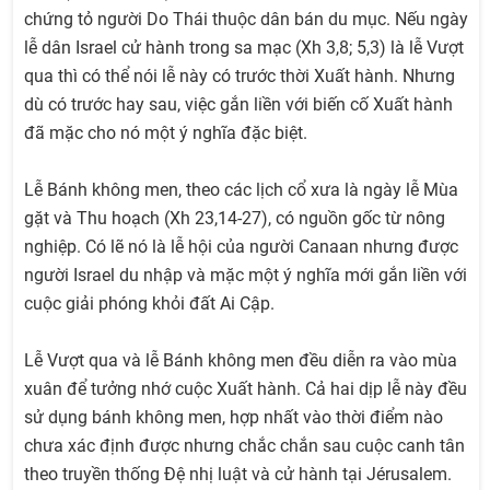
chứng tỏ người Do Thái thuộc dân bán du mục. Nếu ngày
lễ dân Israel cử hành trong sa mạc (Xh 3,8; 5,3) là lễ Vượt
qua thì có thể nói lễ này có trước thời Xuất hành. Nhưng
dù có trước hay sau, việc gắn liền với biến cố Xuất hành
đã mặc cho nó một ý nghĩa đặc biệt.
Lễ Bánh không men, theo các lịch cổ xưa là ngày lễ Mùa
gặt và Thu hoạch (Xh 23,14-27), có nguồn gốc từ nông
nghiệp. Có lẽ nó là lễ hội của người Canaan nhưng được
người Israel du nhập và mặc một ý nghĩa mới gắn liền với
cuộc giải phóng khỏi đất Ai Cập.
Lễ Vượt qua và lễ Bánh không men đều diễn ra vào mùa
xuân để tưởng nhớ cuộc Xuất hành. Cả hai dịp lễ này đều
sử dụng bánh không men, hợp nhất vào thời điểm nào
chưa xác định được nhưng chắc chắn sau cuộc canh tân
theo truyền thống Đệ nhị luật và cử hành tại Jérusalem.