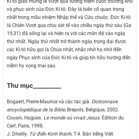
Ki-tô giáo mừng lễ Vượt qua tưởng niệm cuộc thương khó
và phục sinh của Đức Ki-tô. Đây là biến cố quan trọng
nhất trong mầu nhiệm Nhập thể và Cứu chuộc. Đức Ki-tô
là Chiên Vượt qua chịu sát tế vào chiều ngày thứ sáu (Ga
19,31) đã sống lại và hiện ra với các môn đệ vào ngày
thứ nhất. Ngày thứ nhất trở thành ngày trọng đại được
các Ki-tô hữu gọi là Chúa nhật, nhắc nhở họ nhớ đến
ngày Phục sinh của Đức Ki-tô và giúp tín hữu hướng đến
niềm hy vọng mai sau.
Thư mục__________
Bogaert, Pierre-Maurice và các tác giả.
Dictionnaire
encyclopédique de la Bible
, Brepols, Belgique, 2002.
Cousin, Hugues.
Le monde où vivait Jesus
. Édition du
Cerf, Paris, 1998.
J. Dheilly.
Từ điển Kinh thánh
, T.4. Bản tiếng Việt.