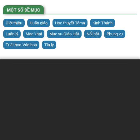
MỘT SỐ ĐỀ MỤC
Giới thiệu
Huấn giáo
Học thuyết Tôma
Kinh Thánh
Luân lý
Mạc khải
Mục vụ-Giáo luật
Nổi bật
Phụng vụ
Triết học-Văn hoá
Tín lý