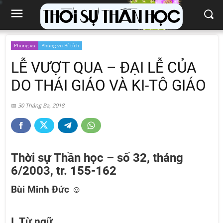
Phụng vụ
Phụng vụ-Bí tích
LỄ VƯỢT QUA – ĐẠI LỄ CỦA
DO THÁI GIÁO VÀ KI-TÔ GIÁO
30 Tháng Ba, 2018
Thời sự Thần học – số 32, tháng
6/2003, tr. 155-162
Bùi Minh Đức ☺
I. Từ ngữ