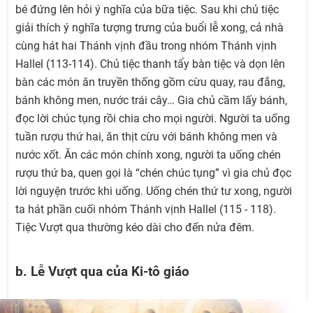
bé đứng lên hỏi ý nghĩa của bữa tiệc. Sau khi chủ tiệc
giải thích ý nghĩa tượng trưng của buổi lễ xong, cả nhà
cùng hát hai Thánh vịnh đầu trong nhóm Thánh vịnh
Hallel (113-114). Chủ tiệc thanh tẩy bàn tiệc và dọn lên
bàn các món ăn truyền thống gồm cừu quay, rau đắng,
bánh không men, nước trái cây… Gia chủ cầm lấy bánh,
đọc lời chúc tụng rồi chia cho mọi người. Người ta uống
tuần rượu thứ hai, ăn thịt cừu với bánh không men và
nước xốt. Ăn các món chính xong, người ta uống chén
rượu thứ ba, quen gọi là “chén chúc tụng” vì gia chủ đọc
lời nguyện trước khi uống. Uống chén thứ tư xong, người
ta hát phần cuối nhóm Thánh vịnh Hallel (115 - 118).
Tiệc Vượt qua thường kéo dài cho đến nửa đêm.
b. Lễ Vượt qua của Ki-tô giáo