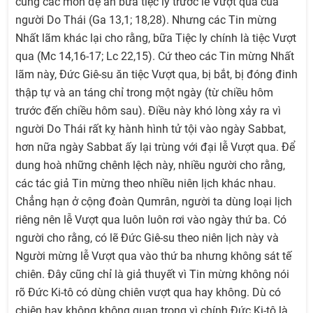
cùng các môn đệ ăn bữa tiệc ly trước lễ Vượt qua của
người Do Thái (Ga 13,1; 18,28). Nhưng các Tin mừng
Nhất lãm khác lại cho rằng, bữa Tiệc ly chính là tiệc Vượt
qua (Mc 14,16-17; Lc 22,15). Cứ theo các Tin mừng Nhất
lãm này, Đức Giê-su ăn tiệc Vượt qua, bị bắt, bị đóng đinh
thập tự và an táng chỉ trong một ngày (từ chiều hôm
trước đến chiều hôm sau). Điều này khó lòng xảy ra vì
người Do Thái rất kỵ hành hình tử tội vào ngày Sabbat,
hơn nữa ngày Sabbat ấy lại trùng với đại lễ Vượt qua. Để
dung hoà những chênh lệch này, nhiều người cho rằng,
các tác giả Tin mừng theo nhiều niên lịch khác nhau.
Chẳng hạn ở cộng đoàn Qumrân, người ta dùng loại lịch
riêng nên lễ Vượt qua luôn luôn rơi vào ngày thứ ba. Có
người cho rằng, có lẽ Đức Giê-su theo niên lịch này và
Người mừng lễ Vượt qua vào thứ ba nhưng không sát tế
chiên. Đây cũng chỉ là giả thuyết vì Tin mừng không nói
rõ Đức Ki-tô có dùng chiên vượt qua hay không. Dù có
chiên hay không không quan trọng vì chính Đức Ki-tô là