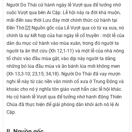
Người Do Thái cử hành ngày lễ Vượt qua để tưởng nhớ
cuộc Vượt qua bên Ai Cập. Lễ hội này ra đời khá muộn,
mãi đến sau thời Lưu đày mới chính thức cử hành tại
Đền Thờ.[2] Nguồn gốc của Lễ Vượt qua có từ xa xưa, nó
chính là sự kết hợp của hai ngày lễ cổ truyền : một lễ của
dân du mục cử hành vào mùa xuân, trong đó người ta
người ta ăn thịt cừu (Xh 12,1-11) và một lễ của nhà nông
tổ chức vào đầu mùa gặt, vào dịp này người ta dâng
những bó lúa đầu mùa và ăn bánh lúa mới không men
(Xh 13,3-10; 23,15; 34,18). Người Do Thái đã vay mượn
nghi lễ này từ các nền văn minh cổ xưa ở Trung Đông và
khoác cho nó ý nghĩa tôn giáo vượt hẳn các lễ hội khác.
Họ cử hành lễ Vượt qua để tưởng nhớ hành động Thiên
Chúa đã thực hiện để giải phóng dân khỏi ách nô lệ Ai
Cập.
II. Nguồn gốc