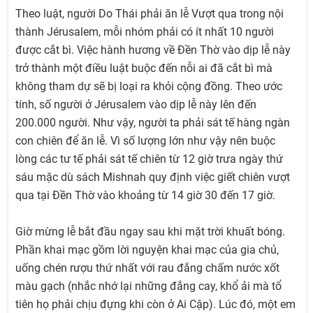
Theo luật, người Do Thái phải ăn lễ Vượt qua trong nội
thành Jérusalem, mỗi nhóm phải có ít nhất 10 người
được cắt bì. Việc hành hương về Đền Thờ vào dịp lễ này
trở thành một điều luật buộc đến nỗi ai đã cắt bì mà
không tham dự sẽ bị loại ra khỏi cộng đồng. Theo ước
tính, số người ở Jérusalem vào dịp lễ này lên đến
200.000 người. Như vậy, người ta phải sát tế hàng ngàn
con chiên để ăn lễ. Vì số lượng lớn như vậy nên buộc
lòng các tư tế phải sát tế chiên từ 12 giờ trưa ngày thứ
sáu mặc dù sách Mishnah quy định việc giết chiên vượt
qua tại Đền Thờ vào khoảng từ 14 giờ 30 đến 17 giờ.
Giờ mừng lễ bắt đầu ngay sau khi mặt trời khuất bóng.
Phần khai mạc gồm lời nguyện khai mạc của gia chủ,
uống chén rượu thứ nhất với rau đắng chấm nước xốt
màu gạch (nhắc nhớ lại những đắng cay, khổ ải mà tổ
tiên họ phải chịu đựng khi còn ở Ai Cập). Lúc đó, một em