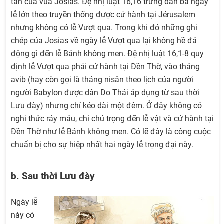
tân của vua Josias. Đệ nhị luật 16,16 trưng dẫn ba ngày
lễ lớn theo truyền thống được cử hành tại Jérusalem
nhưng không có lễ Vượt qua. Trong khi đó những ghi
chép của Josias về ngày lễ Vượt qua lại không hề đá
động gì đến lễ Bánh không men. Đệ nhị luật 16,1-8 quy
định lễ Vượt qua phải cử hành tại Đền Thờ, vào tháng
avib (hay còn gọi là tháng nisân theo lịch của người
người Babylon được dân Do Thái áp dụng từ sau thời
Lưu đày) nhưng chỉ kéo dài một đêm. Ở đây không có
nghi thức rảy máu, chỉ chú trọng đến lễ vật và cử hành tại
Đền Thờ như lễ Bánh không men. Có lẽ đây là công cuộc
chuẩn bị cho sự hiệp nhất hai ngày lễ trọng đại này.
b. Sau thời Lưu đày
Ngày lễ
này có