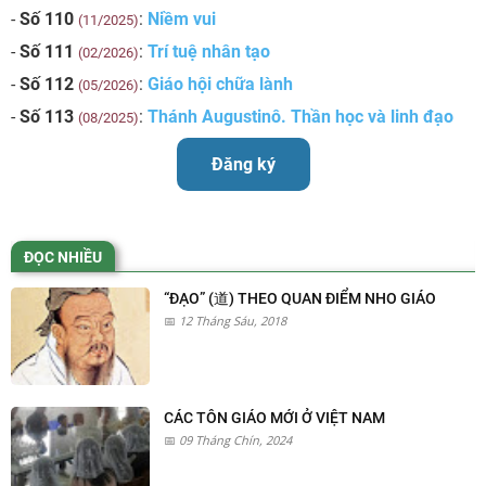
-
Số 110
:
Niềm vui
(11/2025)
-
Số 111
:
Trí tuệ nhân tạo
(02/2026)
-
Số 112
:
Giáo hội chữa lành
(05/2026)
-
Số 113
:
Thánh Augustinô. Thần học và linh đạo
(08/2025)
Đăng ký
ĐỌC NHIỀU
“ĐẠO” (道) THEO QUAN ĐIỂM NHO GIÁO
12 Tháng Sáu, 2018
CÁC TÔN GIÁO MỚI Ở VIỆT NAM
09 Tháng Chín, 2024