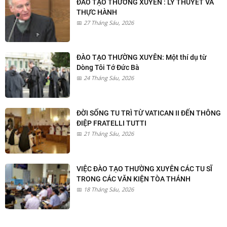
ĐÀO TẠO THƯỜNG XUYÊN : LÝ THUYẾT VÀ
THỰC HÀNH
27 Tháng Sáu, 2026
ĐÀO TẠO THƯỜNG XUYÊN: Một thí dụ từ
Dòng Tôi Tớ Đức Bà
24 Tháng Sáu, 2026
ĐỜI SỐNG TU TRÌ TỪ VATICAN II ĐẾN THÔNG
ĐIỆP FRATELLI TUTTI
21 Tháng Sáu, 2026
VIỆC ĐÀO TẠO THƯỜNG XUYÊN CÁC TU SĨ
TRONG CÁC VĂN KIỆN TÒA THÁNH
18 Tháng Sáu, 2026