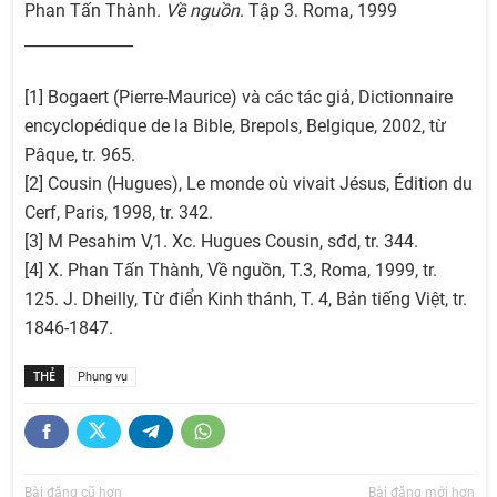
Phan Tấn Thành.
Về nguồn
. Tập 3. Roma, 1999
______________
[1] Bogaert (Pierre-Maurice) và các tác giả, Dictionnaire
encyclopédique de la Bible, Brepols, Belgique, 2002, từ
Pâque, tr. 965.
[2] Cousin (Hugues), Le monde où vivait Jésus, Édition du
Cerf, Paris, 1998, tr. 342.
[3] M Pesahim V,1. Xc. Hugues Cousin, sđd, tr. 344.
[4] X. Phan Tấn Thành, Về nguồn, T.3, Roma, 1999, tr.
125. J. Dheilly, Từ điển Kinh thánh, T. 4, Bản tiếng Việt, tr.
1846-1847.
THẺ
Phụng vụ
Bài đăng cũ hơn
Bài đăng mới hơn