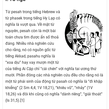
Từ pesah trong tiếng Hebrew và
từ phasek trong tiếng Hy Lạp có
nghĩa là vượt qua. Về mặt từ
nguyên, pesah còn là một bài
toán chưa tìm được ẩn số thoả
đáng. Nhiều nhà nghiên cứu
cho rằng, nó có nguồn gốc từ
tiếng Akkad, pasahu nghĩa là
“xoa dịu” hay vay mượn một từ
của tiếng Ai Cập chỉ “cái chén” với nghĩa tai ương thứ
mười. Phần đông các nhà nghiên cứu đều cho rằng nó là
một từ phái sinh của động từ pasah có nghĩa là “đi khập
khiễng” (2 Sm 4,4; 1V 18,21), “khiêu vũ”, “nhảy” (1V
18,26) và đôi khi cũng có nghĩa “dành riêng”, “giải thoát”
(Is 31,5).[1]