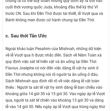
chúng ta có thể suy đoán những quy định ấy ra đời vào
cuối thời vương quốc Juda, khoảng đầu thế kỷ thứ VI
trước CN. Sau khi Đền Thờ được tái thiết, lễ Vượt qua và
Bánh không men được cử hành chung tại Đền Thờ.
c. Sau thời Tân Ước
Ngoài khảo luận Pesahim của Mishnah, những dữ kiện
về lễ Vượt qua ít được nhắc đến. Sách về Năm Toàn xá
quy định việc sát tế hiến vật và ăn uống tại Đền Thờ.
Flavius Josèphe có nói đến việc dâng lễ vật hy sinh ở
Đền Thờ nhưng không nói rõ người ta ăn uống ở đâu.
Sách Mishnah quy định rất rõ về việc dâng lễ vật toàn
thiêu : Người ta sát tế vật hy sinh dâng lễ ban chiều vào
khoảng giữa 14 giờ 30 và 15 giờ 30. Vào ngày áp lễ Vượt
qua, người ta sát tế chiên vào khoảng 13 giờ 30 và dâng
lễ vào 14 giờ 30. Nếu ngày áp lễ Vượt qua trùng ngày thứ