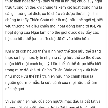
thực hiện hoạt động - thay vì chỉ là những chuỗi suy nghĩ
trừu tượng. Vì thế, khi chúng ta xem xét hoạt động như là
cái gì hướng tới đích, có tổ chức và được thực hiện, thì
chúng ta thấy Thiên Chúa như là một hữu thể ngôi vị, biết
yêu thương, và điều khiển mọi hoạt động bằng trí tuệ, và
hoạt động của Ngài làm cho thế giới được đầy dẫy các
hệ quả hữu thể (ontic effects) đã đi vào hiện hữu.
Khi lý trí con người thẩm định một thế giới hữu thể đang
thực sự hiện hữu, lý trí nhận ra rằng hữu thể có thể được
nhận biết một cách hợp lý. Hữu thể có thể được hiểu biết
trong mức độ khả tri. Chính Thiên Chúa cũng xuất hiện
như một Hữu thể khả tri, hiện hữu nhờ chính Ngài là
nguồn gốc, mô mẫu, là cứu cánh của mọi hữu thể làm
nên hệ quả.
Vì vậy, sự hiện hữu của con người, mặc dầu là bất tất và
hướng-tới-cái-chết, nhưng được đặt trong vị trí là môi