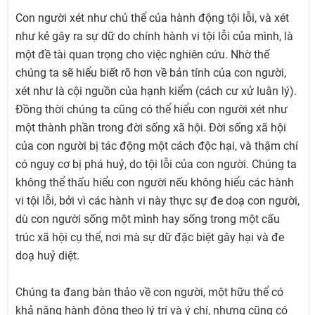
Con người xét như chủ thể của hành động tội lỗi, và xét
như kẻ gây ra sự dữ do chính hành vi tội lỗi của mình, là
một đề tài quan trọng cho việc nghiên cứu. Nhờ thế
chúng ta sẽ hiểu biết rõ hơn về bản tính của con người,
xét như là cội nguồn của hạnh kiểm (cách cư xử luân lý).
Đồng thời chúng ta cũng có thể hiểu con người xét như
một thành phần trong đời sống xã hội. Đời sống xã hội
của con người bị tác động một cách độc hại, và thậm chí
có nguy cơ bị phá huỷ, do tội lỗi của con người. Chúng ta
không thể thấu hiểu con người nếu không hiểu các hành
vi tội lỗi, bởi vì các hành vi này thực sự đe doạ con người,
dù con người sống một mình hay sống trong một cấu
trúc xã hội cụ thể, nơi mà sự dữ đặc biệt gây hại và đe
doạ huỷ diệt.
Chúng ta đang bàn thảo về con người, một hữu thể có
khả năng hành động theo lý trí và ý chí, nhưng cũng có