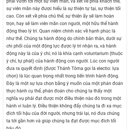
phải vươn tới một sự viên mãn, và xét về phía khách thể,
sự viên mãn này được hiểu là sự thiện tự tại, sự thiện tối
cao. Còn xét về phía chủ thể, sự thiện ấy sẽ làm hoàn
trọn, hay sẽ làm viên mãn con người, một hữu thể hành
động theo lý trí. Quan niệm chính xác về hạnh phúc là
như thế. Chúng ta hành động do chính bản thân, dưới sự
chi phối của một động lực được lý trí nhận ra, và hành
động này là của ý chí; nó là khía cạnh voluntarium (thuộc
ý chí, tự phát) của hành động con người. Lúc con người
đưa ra quyết định (được Thánh Tôma gọi là electio: lựa
chọn) là lúc quan trọng nhất trong tiến trình hành động.
Đây là một sự lựa chọn bằng ý muốn của một phán đoán
thực hành cụ thể, phán đoán cho chúng ta thấy một
nghĩa vụ phải đạt được một điều thiện nào đó trong một
hành vi luân lý. Điều thiện không đẩy chúng ta đi xa mục
đích tối hậu của đời người, nhưng trái lại, nó đưa chúng
ta tới gần hơn và giúp chúng ta đạt được mục đích tối
hậu đó.