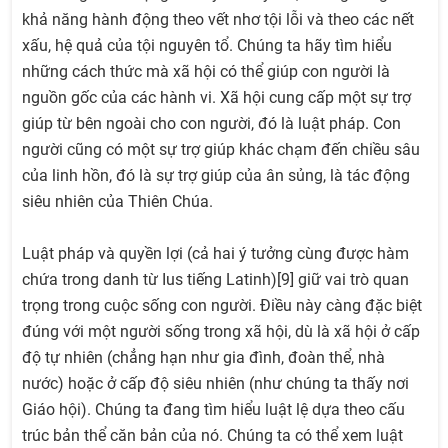
khả năng hành động theo vết nhơ tội lỗi và theo các nết
xấu, hệ quả của tội nguyên tổ. Chúng ta hãy tìm hiểu
những cách thức mà xã hội có thể giúp con người là
nguồn gốc của các hành vi. Xã hội cung cấp một sự trợ
giúp từ bên ngoài cho con người, đó là luật pháp. Con
người cũng có một sự trợ giúp khác chạm đến chiều sâu
của linh hồn, đó là sự trợ giúp của ân sủng, là tác động
siêu nhiên của Thiên Chúa.
Luật pháp và quyền lợi (cả hai ý tưởng cùng được hàm
chứa trong danh từ Ius tiếng Latinh)[9] giữ vai trò quan
trọng trong cuộc sống con người. Điều này càng đặc biệt
đúng với một người sống trong xã hội, dù là xã hội ở cấp
độ tự nhiên (chẳng hạn như gia đình, đoàn thể, nhà
nước) hoặc ở cấp độ siêu nhiên (như chúng ta thấy nơi
Giáo hội). Chúng ta đang tìm hiểu luật lệ dựa theo cấu
trúc bản thể căn bản của nó. Chúng ta có thể xem luật