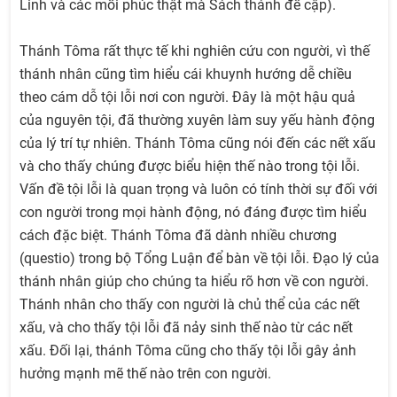
Linh và các mối phúc thật mà Sách thánh đề cập).
Thánh Tôma rất thực tế khi nghiên cứu con người, vì thế
thánh nhân cũng tìm hiểu cái khuynh hướng dễ chiều
theo cám dỗ tội lỗi nơi con người. Đây là một hậu quả
của nguyên tội, đã thường xuyên làm suy yếu hành động
của lý trí tự nhiên. Thánh Tôma cũng nói đến các nết xấu
và cho thấy chúng được biểu hiện thế nào trong tội lỗi.
Vấn đề tội lỗi là quan trọng và luôn có tính thời sự đối với
con người trong mọi hành động, nó đáng được tìm hiểu
cách đặc biệt. Thánh Tôma đã dành nhiều chương
(questio) trong bộ Tổng Luận để bàn về tội lỗi. Đạo lý của
thánh nhân giúp cho chúng ta hiểu rõ hơn về con người.
Thánh nhân cho thấy con người là chủ thể của các nết
xấu, và cho thấy tội lỗi đã nảy sinh thế nào từ các nết
xấu. Đối lại, thánh Tôma cũng cho thấy tội lỗi gây ảnh
hưởng mạnh mẽ thế nào trên con người.