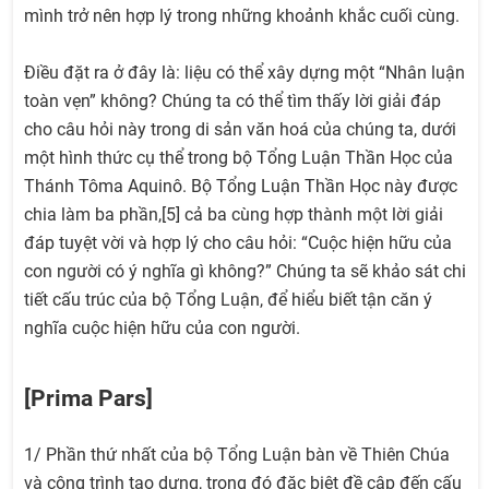
mình trở nên hợp lý trong những khoảnh khắc cuối cùng.
Điều đặt ra ở đây là: liệu có thể xây dựng một “Nhân luận
toàn vẹn” không? Chúng ta có thể tìm thấy lời giải đáp
cho câu hỏi này trong di sản văn hoá của chúng ta, dưới
một hình thức cụ thể trong bộ Tổng Luận Thần Học của
Thánh Tôma Aquinô. Bộ Tổng Luận Thần Học này được
chia làm ba phần,[5] cả ba cùng hợp thành một lời giải
đáp tuyệt vời và hợp lý cho câu hỏi: “Cuộc hiện hữu của
con người có ý nghĩa gì không?” Chúng ta sẽ khảo sát chi
tiết cấu trúc của bộ Tổng Luận, để hiểu biết tận căn ý
nghĩa cuộc hiện hữu của con người.
[Prima Pars]
1/ Phần thứ nhất của bộ Tổng Luận bàn về Thiên Chúa
và công trình tạo dựng, trong đó đặc biệt đề cập đến cấu