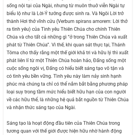
sống nội tại của Ngài, nhưng từ muôn thuở viễn Ngài tự
biểu lộ như là Lời-Ý tưởng được sinh ra. Và Ngôi Lời trở
thành Hơi thở vĩnh cửu (Verbum spirans amorem: Lời thở
ra tình yêu) của Tình yêu Thiên Chúa cho chính Thiên
Chúa và cho tất cả những gì “ở trong Thiên Chúa và xuất
phát từ Thiên Chúa”. Vì thế, khi quan sát thực tại, Thánh
Tôma cho thấy rằng một thế giới khả tri và hữu lý thì xuất
phát liên lỉ từ một Thiên Chúa hoàn hảo, Đấng sống một
cuộc sống ngôi vị, Đấng có hiểu biết sáng tạo vô tận và
có tình yêu bền vững. Tình yêu này làm nảy sinh hạnh
phúc mà chúng ta chỉ có thể nắm bắt bằng phương pháp
loại suy trong tầm mức hiểu biết hữu hạn của con người
về các hữu thể, là những hệ quả bắt nguồn từ Thiên Chúa
và nhận thức sáng tạo của Ngài.
Sáng tạo là hoạt động đầu tiên của Thiên Chúa trong
tương quan với thế giới được hiện hữu nhờ hành động