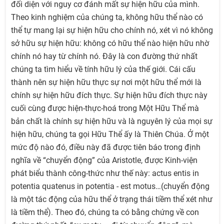
đối diện với nguy cơ đánh mất sự hiện hữu của mình.
Theo kinh nghiệm của chúng ta, không hữu thể nào có
thể tự mang lại sự hiện hữu cho chính nó, xét vì nó không
sở hữu sự hiện hữu: không có hữu thể nào hiện hữu nhờ
chính nó hay từ chính nó. Đây là con đường thứ nhất
chúng ta tìm hiểu về tính hữu lý của thế giới. Cái cấu
thành nên sự hiện hữu thực sự nơi một hữu thể mới là
chính sự hiện hữu đích thực. Sự hiện hữu đích thực này
cuối cùng được hiện-thực-hoá trong Một Hữu Thể mà
bản chất là chính sự hiện hữu và là nguyên lý của mọi sự
hiện hữu, chúng ta gọi Hữu Thể ấy là Thiên Chúa. Ở một
mức độ nào đó, điều này đã được tiên báo trong định
nghĩa về “chuyển động” của Aristotle, được Kinh-viện
phát biểu thành công-thức như thế này: actus entis in
potentia quatenus in potentia - est motus…(chuyển động
là một tác động của hữu thể ở trạng thái tiềm thể xét như
là tiềm thể). Theo đó, chúng ta có bằng chứng về con