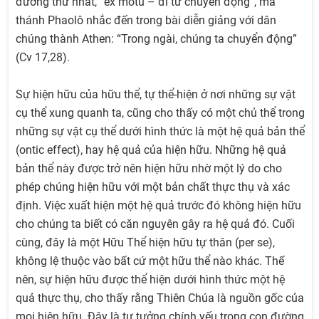
đường thứ nhất, “ex motu – đi từ chuyển động”, mà
thánh Phaolô nhắc đến trong bài diễn giảng với dân
chúng thành Athen: “Trong ngài, chúng ta chuyển động”
(Cv 17,28).
Sự hiện hữu của hữu thể, tự thể-hiện ở nơi những sự vật
cụ thể xung quanh ta, cũng cho thấy có một chủ thể trong
những sự vật cụ thể dưới hình thức là một hệ quả bản thể
(ontic effect), hay hệ quả của hiện hữu. Những hệ quả
bản thể này được trở nên hiện hữu nhờ một lý do cho
phép chúng hiện hữu với một bản chất thực thụ và xác
định. Việc xuất hiện một hệ quả trước đó không hiện hữu
cho chúng ta biết có căn nguyên gây ra hệ quả đó. Cuối
cùng, đây là một Hữu Thể hiện hữu tự thân (per se),
không lệ thuộc vào bất cứ một hữu thể nào khác. Thế
nên, sự hiện hữu được thể hiện dưới hình thức một hệ
quả thực thụ, cho thấy rằng Thiên Chúa là nguồn gốc của
mọi hiện hữu. Đây là tư tưởng chính yếu trong con đường