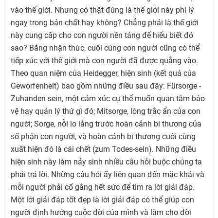
vào thế giới. Nhưng có thật đúng là thế giới này phi lý
ngay trong bản chất hay không? Chẳng phải là thế giới
này cung cấp cho con người nền tảng để hiểu biết đó
sao? Bằng nhận thức, cuối cùng con người cũng có thể
tiếp xúc với thế giới mà con người đã được quẳng vào.
Theo quan niệm của Heidegger, hiện sinh (kết quả của
Geworfenheit) bao gồm những điều sau đây: Fürsorge -
Zuhanden-sein, một cảm xúc cụ thể muốn quan tâm bảo
vệ hay quản lý thứ gì đó; Mitsorge, lòng trắc ẩn của con
người; Sorge, nỗi lo lắng trước hoàn cảnh bi thương của
số phận con người, và hoàn cảnh bi thương cuối cùng
xuất hiện đó là cái chết (zum Todes-sein). Những điều
hiện sinh này làm nảy sinh nhiều câu hỏi buộc chúng ta
phải trả lời. Những câu hỏi ấy liên quan đến mặc khải và
mỗi người phải cố gắng hết sức để tìm ra lời giải đáp.
Một lời giải đáp tốt đẹp là lời giải đáp có thể giúp con
người định hướng cuộc đời của mình và làm cho đời