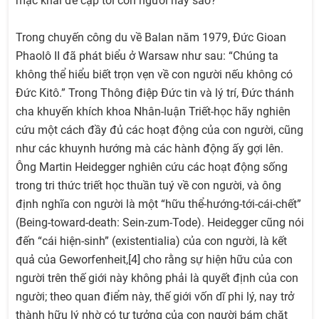
mặc khải đề cập tới con người hay sao?
Trong chuyến công du về Balan năm 1979, Đức Gioan
Phaolô II đã phát biểu ở Warsaw như sau: “Chúng ta
không thể hiểu biết trọn vẹn về con người nếu không có
Đức Kitô.” Trong Thông điệp Đức tin và lý trí, Đức thánh
cha khuyến khích khoa Nhân-luận Triết-học hãy nghiên
cứu một cách đầy đủ các hoạt động của con người, cũng
như các khuynh hướng mà các hành động ấy gợi lên.
Ông Martin Heidegger nghiên cứu các hoạt động sống
trong tri thức triết học thuần tuý về con người, và ông
định nghĩa con người là một “hữu thể-hướng-tới-cái-chết”
(Being-toward-death: Sein-zum-Tode). Heidegger cũng nói
đến “cái hiện-sinh” (existentialia) của con người, là kết
quả của Geworfenheit,[4] cho rằng sự hiện hữu của con
người trên thế giới này không phải là quyết định của con
người; theo quan điểm này, thế giới vốn dĩ phi lý, nay trở
thành hữu lý nhờ có tư tưởng của con người bám chặt