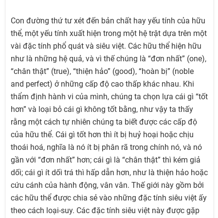
Con đường thứ tư xét đến bản chất hay yếu tính của hữu
thể, một yếu tính xuất hiện trong một hệ trật dựa trên một
vài đặc tính phổ quát và siêu việt. Các hữu thể hiện hữu
như là những hệ quả, và vì thế chúng là “đơn nhất” (one),
“chân thật” (true), “thiện hảo” (good), “hoàn bị” (noble
and perfect) ở những cấp độ cao thấp khác nhau. Khi
thẩm định hành vi của mình, chúng ta chọn lựa cái gì “tốt
hơn” và loại bỏ cái gì không tốt bằng, như vậy ta thấy
rằng một cách tự nhiên chúng ta biết được các cấp độ
của hữu thể. Cái gì tốt hơn thì ít bị huỷ hoại hoặc chịu
thoái hoá, nghĩa là nó ít bị phân rã trong chính nó, và nó
gần với “đơn nhất” hơn; cái gì là “chân thật” thì kém giả
dối; cái gì ít dối trá thì hấp dẫn hơn, như là thiện hảo hoặc
cứu cánh của hành động, vân vân. Thế giới này gồm bởi
các hữu thể được chia sẻ vào những đặc tính siêu việt ấy
theo cách loại-suy. Các đặc tính siêu việt này được gặp