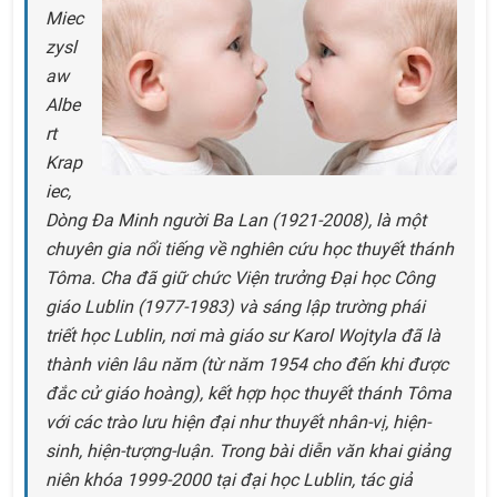
Miec
zysl
aw
Albe
rt
Krap
iec,
Dòng Đa Minh người Ba Lan (1921-2008), là một
chuyên gia nổi tiếng về nghiên cứu học thuyết thánh
Tôma. Cha đã giữ chức Viện trưởng Đại học Công
giáo Lublin (1977-1983) và sáng lập trường phái
triết học Lublin, nơi mà giáo sư Karol Wojtyla đã là
thành viên lâu năm (từ năm 1954 cho đến khi được
đắc cử giáo hoàng), kết hợp học thuyết thánh Tôma
với các trào lưu hiện đại như thuyết nhân-vị, hiện-
sinh, hiện-tượng-luận. Trong bài diễn văn khai giảng
niên khóa 1999-2000 tại đại học Lublin, tác giả