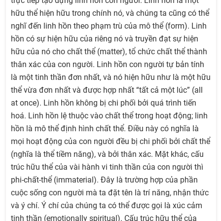
trực tiếp tạo dựng linh hồn con người. Linh hồn là một
hữu thể hiện hữu trong chính nó, và chúng ta cũng có thể
nghĩ đến linh hồn theo phạm trù của mô thể (form). Linh
hồn có sự hiện hữu của riêng nó và truyền đạt sự hiện
hữu của nó cho chất thể (matter), tổ chức chất thể thành
thân xác của con người. Linh hồn con người tự bản tính
là một tinh thần đơn nhất, và nó hiện hữu như là một hữu
thể vừa đơn nhất và được hợp nhất “tất cả một lúc” (all
at once). Linh hồn không bị chi phối bởi quá trình tiến
hoá. Linh hồn lệ thuộc vào chất thể trong hoạt động; linh
hồn là mô thể định hình chất thể. Điều này có nghĩa là
mọi hoạt động của con người đều bị chi phối bởi chất thể
(nghĩa là thể tiềm năng), và bởi thân xác. Mặt khác, cấu
trúc hữu thể của vài hành vi tinh thần của con người thì
phi-chất-thể (immaterial). Đây là trường hợp của phần
cuộc sống con người mà ta đặt tên là trí năng, nhận thức
và ý chí. Ý chí của chúng ta có thể được gọi là xúc cảm
tinh thần (emotionally spiritual). Cấu trúc hữu thể của